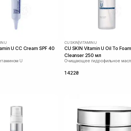
IN U
CU SKIN
|
VITAMIN U
tamin U CC Cream SPF 40
CU SKIN Vitamin U Oil To Foa
Cleanser 250 мл
итамином U
Очищающее гидрофильное масл
1 422₴