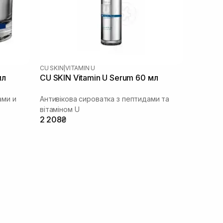
CU SKIN
|
VITAMIN U
мл
CU SKIN Vitamin U Serum 60 мл
ми и
Антивікова сироватка з пептидами та
вітаміном U
2 208₴