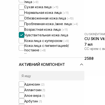
лица
(+9)
Сухая кожа лица
(+11)
Нормальная кожа лица
(+11)
Обезвоженная кожа лица
(+10)
Проблемная кожа /акне лица
(+4)
Возрастная кожа лица
(+11)
CU SKIN
|
VITAM
Чувствительная кожа лица
CU SKIN Vi
Кожа лица с куперозом
(+9)
7 мл
Кожа лица с пигментацией/
СС-крем с в
постакне
(+8)
Кожа лица с расширенными порами
258₴
(+4)
Кожа лица с нарушенным
АКТИВНИЙ КОМПОНЕНТ
барьером
(+10)
Кожа лица с нарушенным
микробиомом
(+10)
Увлажняющие сыворотки для лица
Аденозин
(2)
(+1)
Аллантоин
(1)
Против отеков
(+1)
Алое вера
(1)
От синяков под глазами
(+1)
Арбутин
(1)