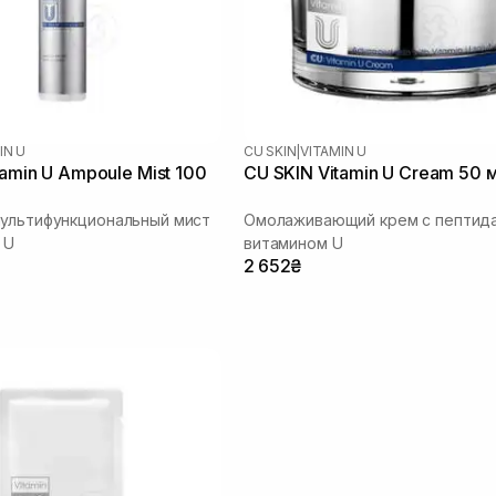
IN U
CU SKIN
|
VITAMIN U
tamin U Ampoule Mist 100
CU SKIN Vitamin U Cream 50 
ультифункциональный мист
Омолаживающий крем с пептида
 U
витамином U
2 652₴