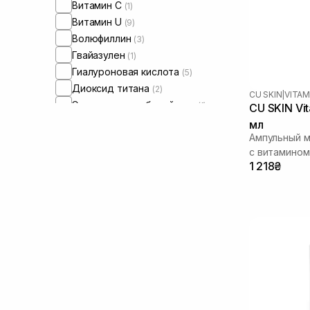
Витамин C
(1)
Витамин U
(9)
Волюфиллин
(3)
Гвайазулен
(1)
Гиалуроновая кислота
(5)
Диоксид титана
(2)
CU SKIN
|
VITAM
Экстракт коры белой ивы
(1)
CU SKIN Vi
Экстракт центеллы азиатской
(1)
мл
Ампульный м
Ниацинамид
(3)
с витамином
Оксид цинка
(1)
1 218₴
Масло жожоба
(2)
Масло ши
(1)
Пантенол
(3)
Пептиды
(5)
Протеины
(1)
Токоферол
(1)
Трипептид меди
(1)