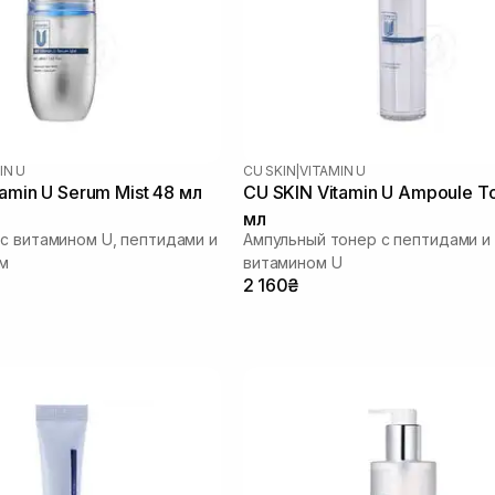
IN U
CU SKIN
|
VITAMIN U
amin U Serum Mist 48 мл
CU SKIN Vitamin U Ampoule T
мл
с витамином U, пептидами и
Ампульный тонер с пептидами и
м
витамином U
2 160₴