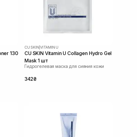
CU SKIN
|
VITAMIN U
oner 130
CU SKIN Vitamin U Collagen Hydro Gel
Mask 1 шт
Гидрогелевая маска для сияния кожи
342₴