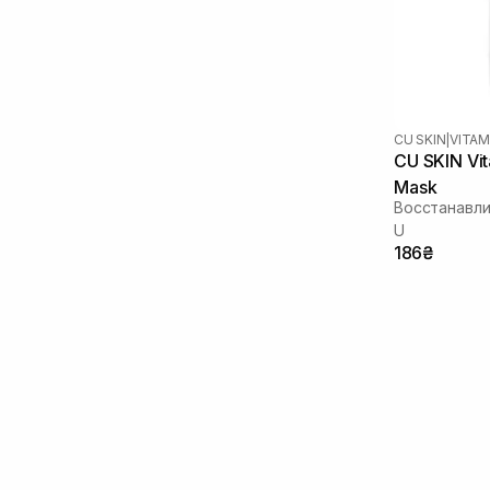
CU SKIN
|
VITAM
CU SKIN Vi
Mask
Восстанавли
U
186₴