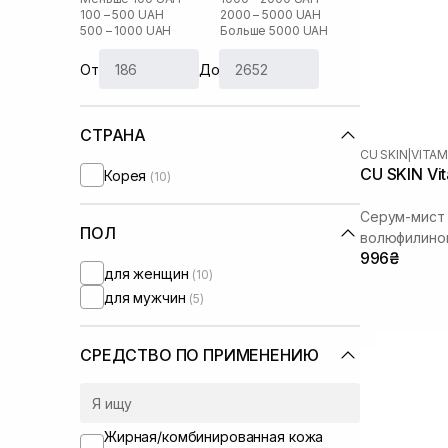
100 – 500 UAH
2000 – 5000 UAH
500 – 1000 UAH
Больше 5000 UAH
От
До
СТРАНА
CU SKIN
|
VITAM
CU SKIN Vit
Корея
(10)
Серум-мист 
ПОЛ
волюфилино
996₴
для женщин
(10)
для мужчин
(5)
СРЕДСТВО ПО ПРИМЕНЕНИЮ
Жирная/комбинированная кожа