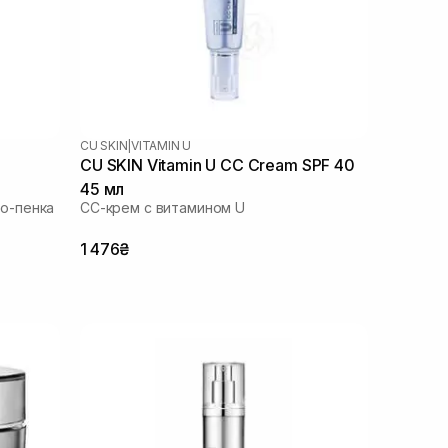
CU SKIN
|
VITAMIN U
m
CU SKIN Vitamin U CC Cream SPF 40
45 мл
о-пенка
СС-крем с витамином U
1 476₴