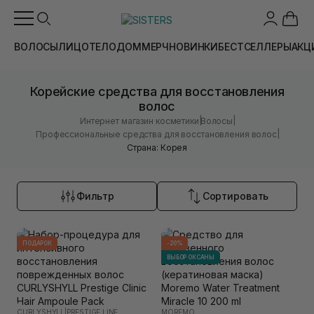
ВОЛОСЫ
ЛИЦО
ТЕЛО
ДОМ
МЕРЧ
НОВИНКИ
БЕСТСЕЛЛЕРЫ
АКЦ
Корейские средства для восстановления
волос
|
|
Интернет магазин косметики
Волосы
|
Профессиональные средства для восстановления волос
Страна: Корея
Фильтр
Сортировать
ПОДАРОК
-20%
ВЫБОР ОКСАНЫ
CURLYSHYLL
|
PRESTIGE LINE
MOREMO