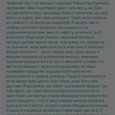
тривалий час її не використовувала. Раніше пробувала в
пробниках, мені подобався ефект, але якось не було
нагоди пройти курс процедур. Варто зазначити, що моє
волосся довге, але сама волосина тонка, воно схильна
до ламкості та посічених кінців.🙌🏼 Я досить часто
обираю для себе продукти, які працюють на
ущільнення волосини, мені по ефекту хочеться, щоб
вона була більш жорсткішою, адже моє волосся
нагадує дитяче (дуже легке, повітряне) не завжди це
ок для мене, іноді мені хочеться жорсткості волосині,
більше плотності… щось такому роді. Дану маску я
використовувала за допомогою методу, який мені
підказали консультанти в чаті: я наносила її кожне 3-є
миття не використовуючи кондиціонеру чи інших
незмивних продуктів і відразу після нанесення і
розподілення я сушила довжину. Перші 2 рази волосся
після маски було дійсно жорсткіше, воно було ніби
дротики. Я зрозуміла, що ефект ущільнення працює і це
той ефект, про який мені розповідали консультанти.
Далі згідно алгоритму я мала збільшувати інтервали без
цього продукту (тобто якщо раніше використовувала
один раз на 3 миття, то далі я мала збільшити пропуски)
Згодом я перейшла на використання один раз на 2-3