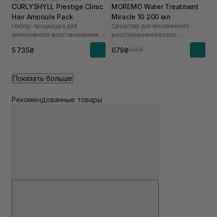
CURLYSHYLL Prestige Clinic
MOREMO Water Treatment
Hair Ampoule Pack
Miracle 10 200 мл
Набор-процедура для
Средство для мгновенного
интенсивного восстановления
восстановления волос
поврежденных волос
(кератиновая маска)
5 735₴
679₴
849₴
Показать больше
Рекомендованные товары