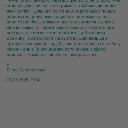
тижні. Коли я використовувала цей засіб регулярно, моє
волосся ущільнилось і я отримала той бажаний ефект,
який хотіла - щільного полотна. А надалі маска почала
абсолютно по-іншому працювати на моєму волоссі,
воно стало більш м’якшим, але сама волосина дійсно
ніби щільніша. 😍 Перед тим, як використовувати цей
продукт, я підрізала кінці для того, щоб оновити
довжину і зріз волосся. На сьогоднішній день цей
продукт в моєму догляді більше двох місяців і я не бачу
січених кінців. Внизу додала фото (скріни з відео)
волосся з маскою після місяця використання.
Е
Елена Барановська
06.04.2026, 19:34