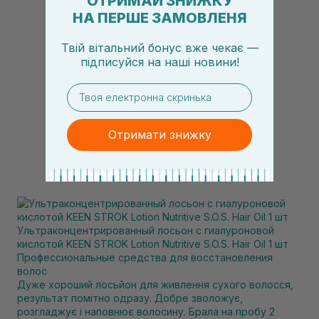
ОТРИМАЙ ЗНИЖКУ
НА ПЕРШЕ ЗАМОВЛЕНЯ
Твій вітальний бонус вже чекає —
підписуйся
на
наші новини!
email
Отримати знижку
Ультраконцентрированный лосьон с гиалуроновой
кислотой KEEN STROK Lotion Nutritive S.O.S. Hair Oil 1 шт
Профессиональные средства для восстановления
волос
Дуже хороший лосьйон для живлення сухого волосся,
результат помітно одразу. Добре зволожує,
розгладжує і наповнює волосину. Брала на пробу 2