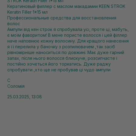
Кератиновый филлер с маслом макадамии KEEN STROK
Keratin Filler 1*15 мл
Профессиональные средства для восстановления
волос
Ампули від кен строк я спробувала усі, проте ці, мабуть,
є моїм фаворитом! В мене пористе волосся і цей філлер
наче наповнює кожну волосину. Для кращого нанесення
я її перелила у баночку з розпилювачем ,так засіб
рівномірніше наноситься по довжині. Має дуже гарний
запах, після нього волосся блискуче, розсипчасте і
постійно хочеться його торкатись. Дуже раджу
спробувати ,хто ще не пробував ці чудо ампули
С
Соломія
25.03.2025, 13:08