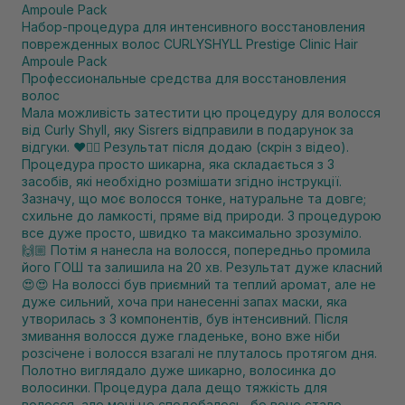
Набор-процедура для интенсивного восстановления
поврежденных волос CURLYSHYLL Prestige Clinic Hair
Ampoule Pack
Профессиональные средства для восстановления
волос
Мала можливість затестити цю процедуру для волосся
від Curly Shyll, яку Sisrers відправили в подарунок за
відгуки. ❤️❤️‍🔥 Результат після додаю (скрін з відео).
Процедура просто шикарна, яка складається з 3
засобів, які необхідно розмішати згідно інструкції.
Зазначу, що моє волосся тонке, натуральне та довге;
схильне до ламкості, пряме від природи. З процедурою
все дуже просто, швидко та максимально зрозуміло.
🙌🏼 Потім я нанесла на волосся, попередньо промила
його ГОШ та залишила на 20 хв. Результат дуже класний
😍😍 На волоссі був приємний та теплий аромат, але не
дуже сильний, хоча при нанесенні запах маски, яка
утворилась з 3 компонентів, був інтенсивний. Після
змивання волосся дуже гладеньке, воно вже ніби
розсічене і волосся взагалі не плуталось протягом дня.
Полотно виглядало дуже шикарно, волосинка до
волосинки. Процедура дала дещо тяжкість для
волосся, але мені це сподобалось, бо воно стало