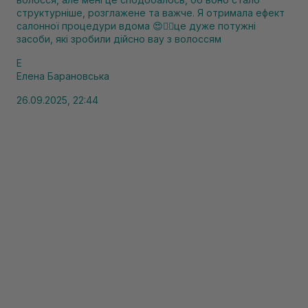
структурніше, розглажене та важче. Я отримала ефект
салонної процедури вдома 😍❤️‍🔥це дуже потужні
засоби, які зробили дійсно вау з волоссям
Е
Елена Барановська
26.09.2025, 22:44