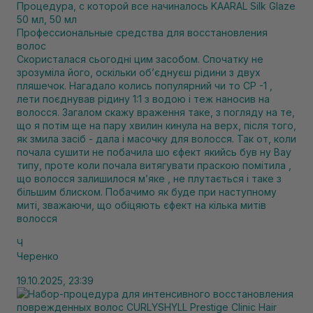
Процедура, с которой все начиналось KAARAL Silk Glaze
50 мл, 50 мл
Профессиональные средства для восстановления
волос
Скористалася сьогодні цим засобом. Спочатку не
зрозуміла його, оскільки обʼєднуєш рідини з двух
пляшечок. Нагадало колись популярний чи то СР -1 ,
лети поєднував рідину 1:1 з водою і теж наносив на
волосся. Загалом скажу враження таке, з погляду на те,
що я потім ще на пару хвилин кинула на верх, після того,
як змила засіб - дала і масочку для волосся. Так от, коли
почала сушити не побачила шо єфект якийсь був ну Вау
типу, проте коли почала витягувати праскою помітила ,
що волосся залишилося мʼяке , не плутається і таке з
більшим блиском. Побачимо як буде при наступному
миті, зважаючи, що обіцяють єфект на кілька митів
волосся
Ч
Черенко
19.10.2025, 23:39