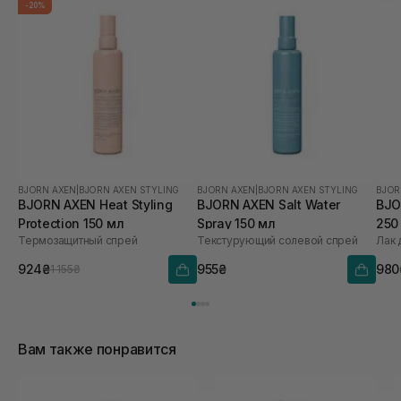
-20%
BJORN AXEN
|
BJORN AXEN STYLING
BJORN AXEN
|
BJORN AXEN STYLING
BJOR
BJORN AXEN Heat Styling
BJORN AXEN Salt Water
BJO
Protection 150 мл
Spray 150 мл
250
Термозащитный спрей
Текстурующий солевой спрей
Лак 
924₴
955₴
980
1 155₴
Вам также понравится