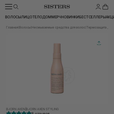
ВОЛОСЫ
ЛИЦО
ТЕЛО
ДОМ
МЕРЧ
НОВИНКИ
БЕСТСЕЛЛЕРЫ
АКЦ
Главная
Волосы
Несмываемые средства для волос
Термозащита для
|
|
|
BJORN AXEN
|
BJORN AXEN STYLING
8 отзывов