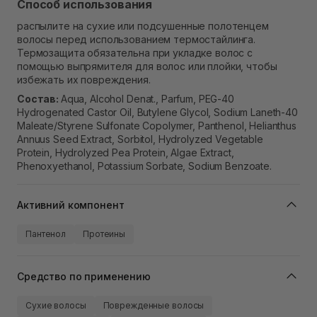
Способ использования
распылите на сухие или подсушенные полотенцем
волосы перед использованием термостайлинга.
Термозащита обязательна при укладке волос с
помощью выпрямителя для волос или плойки, чтобы
избежать их повреждения.
Состав:
Aqua, Alcohol Denat., Parfum, PEG-40
Hydrogenated Castor Oil, Butylene Glycol, Sodium Laneth-40
Maleate/Styrene Sulfonate Copolymer, Panthenol, Helianthus
Annuus Seed Extract, Sorbitol, Hydrolyzed Vegetable
Protein, Hydrolyzed Pea Protein, Algae Extract,
Phenoxyethanol, Potassium Sorbate, Sodium Benzoate.
Активний компонент
Пантенол
Протеины
Средство по применению
Сухие волосы
Поврежденные волосы