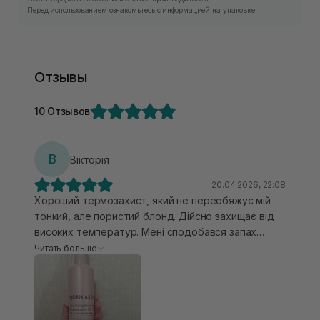
Перед использованием ознакомьтесь с информацией на упаковке.
Отзывы
10 Отзывов
В
Вікторія
20.04.2026, 22:08
Хороший термозахист, який не переобяжує мій
тонкий, але пористий блонд. Дійсно захищає від
високих температур. Мені сподобався запах
легкий солодкуватий. І також після нього на браш
Читать больше
як висушу кінці дуже стають слухняними. Дякую
сестричкам за те, що обтримала його в
подарунок і змогу спробувати цей засіб.