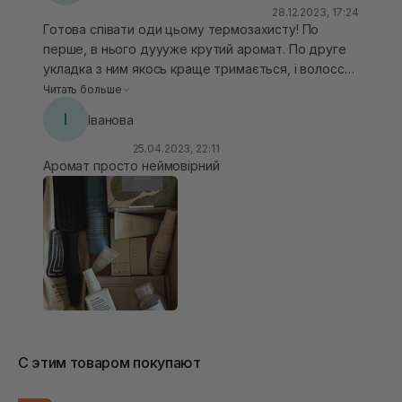
28.12.2023, 17:24
Готова співати оди цьому термозахисту! По
перше, в нього дуууже крутий аромат. По друге
укладка з ним якось краще тримається, і волосся
стає ніби пружніше. Наносити зручно, формат
Читать больше
спрею мій улюблений, це однозначно. Буду
І
Іванова
повторювати 100%
25.04.2023, 22:11
Аромат просто неймовірний
С этим товаром покупают