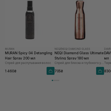
MURAN
NEQI
|
NEQI DIAMOND GLASS
DAVR
MURAN Spicy 04 Detangling
NEQI Diamond Glass Ultimate
DAV
Hair Spray 200 мл
Styling Spray 180 мл
мл
Спрей для распутывания волос
Спрей для блеска и глубокого увлажнения с термозащитой
Терм
1 460₴
705₴
830