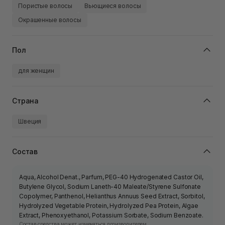
Пористые волосы
Вьющиеся волосы
Окрашенные волосы
Пол
для женщин
Страна
Швеция
Состав
Aqua, Alcohol Denat., Parfum, PEG-40 Hydrogenated Castor Oil,
Butylene Glycol, Sodium Laneth-40 Maleate/Styrene Sulfonate
Copolymer, Panthenol, Helianthus Annuus Seed Extract, Sorbitol,
Hydrolyzed Vegetable Protein, Hydrolyzed Pea Protein, Algae
Extract, Phenoxyethanol, Potassium Sorbate, Sodium Benzoate.
Состав средства может изменяться производителем.