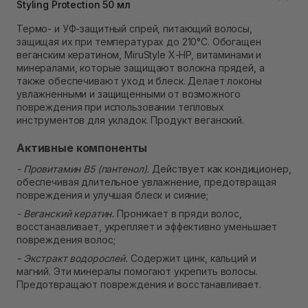
Styling Protection 50 мл
В наличии
Самовывоз Ровно
Термо- и УФ-защитный спрей, питающий волосы,
В наличии
защищая их при температурах до 210°C. Обогащен
Самовывоз г. Ровно, ул. Кулика и Гудачека 23 (ТЦ
веганским кератином, MiruStyle X-HP, витаминами и
Экватор)
минералами, которые защищают волокна прядей, а
В наличии
также обеспечивают уход и блеск. Делает локоны
увлажненными и защищенными от возможного
повреждения при использовании тепловых
инструментов для укладок. Продукт веганский.
Активные компоненты
- Провитамин B5 (пантенол).
Действует как кондиционер,
обеспечивая длительное увлажнение, предотвращая
повреждения и улучшая блеск и сияние;
- Веганский кератин.
Проникает в пряди волос,
восстанавливает, укрепляет и эффективно уменьшает
повреждения волос;
- Экстракт водорослей.
Содержит цинк, кальций и
магний. Эти минералы помогают укрепить волосы.
Предотвращают повреждения и восстанавливает.