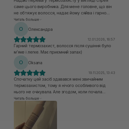
Надаю перевагу термозахисту у вигляді спрея
саме цього виробника. Для мене головне, що він
не обтяжує волосся, надає йому сяйва і гарно
фіксує об'єм. Після нього більш ніякого
Читать больше
стайлінгового засобу не наношу. Подобається
О
Олександра
також, що не має стійкого запаху, його запах є
легким і не нав'язливим. На повтор візьму!
12.01.2026, 16:57
Гарний термозахист, волосся після сушіння було
мʼяке і легке. Має приємний запах)
O
Oksana
19.11.2025, 13:43
Спочатку цей засіб здавався мені звичайним
термозахистом, тому я нічого особливого від
нього не очікувала. Але згодом, коли почала
наносити його на вологе або сухе волосся перед
Читать больше
використанням стайлера, помітила, що він ніби
додає волоссю вуальності та об’ємності. Волосся
не пушиться, а сама структура стає більш чіткою,
ніби після сухого шампуню-пудри. Мені дуже