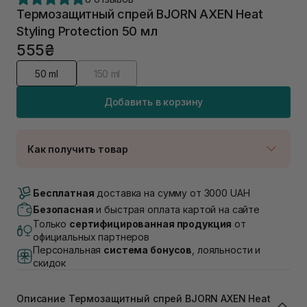
Термозащитный спрей BJORN AXEN Heat
Styling Protection 50 мл
555₴
50 ml
150 ml
Добавить в корзину
Как получить товар
Доставка Новой Почтой
В наличии
Бесплатная
доставка на сумму от 3000 UAH
Самовывоз г. Луцк, Винниченка 4
Безопасная
и быстрая оплата картой на сайте
В наличии
Только
сертифицированная продукция
от
Самовывоз г. Львов, ул. Академика Подстригача,
официальных партнеров
1В (Duck's Lake)
Персональная
система бонусов
, лояльности и
В наличии
скидок
Самовывоз Львов (Ивана Франко 36)
В наличии
Описание Термозащитный спрей BJORN AXEN Heat
Самовывоз г. Львов ул. Степана Бандеры 43