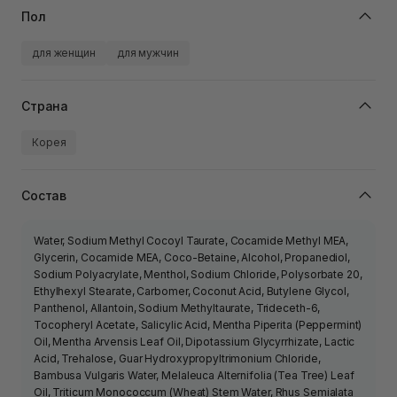
Пол
для женщин
для мужчин
Страна
Корея
Состав
Water, Sodium Methyl Cocoyl Taurate, Cocamide Methyl MEA,
Glycerin, Cocamide MEA, Coco-Betaine, Alcohol, Propanediol,
Sodium Polyacrylate, Menthol, Sodium Chloride, Polysorbate 20,
Ethylhexyl Stearate, Carbomer, Coconut Acid, Butylene Glycol,
Panthenol, Allantoin, Sodium Methyltaurate, Trideceth-6,
Tocopheryl Acetate, Salicylic Acid, Mentha Piperita (Peppermint)
Oil, Mentha Arvensis Leaf Oil, Dipotassium Glycyrrhizate, Lactic
Acid, Trehalose, Guar Hydroxypropyltrimonium Chloride,
Bambusa Vulgaris Water, Melaleuca Alternifolia (Tea Tree) Leaf
Oil, Triticum Monococcum (Wheat) Stem Water, Rhus Semialata