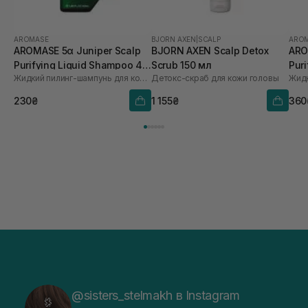
AROMASE
BJORN AXEN
|
SCALP
ARO
AROMASE 5α Juniper Scalp
BJORN AXEN Scalp Detox
ARO
Purifying Liquid Shampoo 40
Scrub 150 мл
Pur
Жидкий пилинг-шампунь для кожи головы
Детокс-скраб для кожи головы
мл
мл
230₴
1 155₴
360
@sisters_stelmakh в Instagram