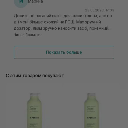
М
Марина
23.05.2023, 17:03
Досить не поганий пілінг для шкіри голови, але по
дії мені більше схожий на ГОШ. Має зручний
дозатор, яким зручно наносити засіб, приємний
запах. Після використання відчувається приємне
Читать больше
охолодження, чудово промиває, для тих у кого
жирний тип шкіри голови особливо сподобається.
Показать больше
С этим товаром покупают