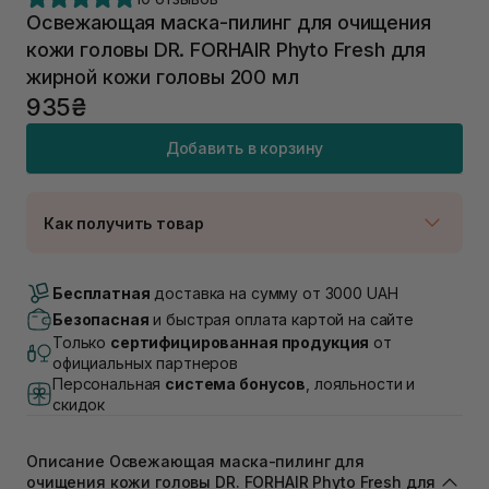
Освежающая маска-пилинг для очищения
кожи головы DR. FORHAIR Phyto Fresh для
жирной кожи головы 200 мл
935₴
Добавить в корзину
Как получить товар
Доставка Новой Почтой
В наличии
Бесплатная
доставка на сумму от 3000 UAH
Самовывоз г. Луцк, Винниченка 4
Безопасная
и быстрая оплата картой на сайте
В наличии
Только
сертифицированная продукция
от
Самовывоз г. Львов, ул. Академика Подстригача,
официальных партнеров
1В (Duck's Lake)
Персональная
система бонусов
, лояльности и
В наличии
скидок
Самовывоз Львов (Ивана Франко 36)
В наличии
Описание Освежающая маска-пилинг для
Самовывоз г. Львов ул. Степана Бандеры 43
очищения кожи головы DR. FORHAIR Phyto Fresh для
В наличии