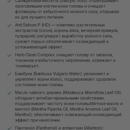
Cалициловая кислота (Salicylic Acid): отшелушивает
ороговевшие клетки кожи головы и очищает
фолликулы от избыточного кожного сала, открывая
их для лучшего питания.
Anti Sebum-P (HD) — комплекс растительных
экстрактов (сосна, корень вяза, вечерняя примула,
пуэрария): регулирует выработку кожного сала,
сужает поры и обеспечивает охлаждающий и
успокаивающий эффект.
Herb Clean Complex: очищает голову от запахов,
токсинов и избыточного загрязнения, освежает и
тонизирует.
Бамбука (Bambusa Vulgaris Water): увлажняет и
укрепляет корни волос, поддерживает здоровое
состояние кожи головы.
Масло чайного дерева (Melaleuca Alternifolia Leaf Oil):
обладает антибактериальными свойствами,
поддерживает чистоту кожи головы.Мятное масло и
ментол (Mentha Piperita Oil, Mentha Arvensis Leaf Oil,
Menthol): обеспечивают освежающий охлаждающий
эффект при нанесении.
Пантенол (Panthenol) и аллантоин (Allantoin):