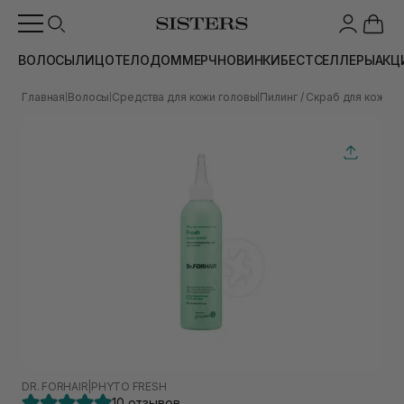
ВОЛОСЫ
ЛИЦО
ТЕЛО
ДОМ
МЕРЧ
НОВИНКИ
БЕСТСЕЛЛЕРЫ
АКЦ
Главная
Волосы
Средства для кожи головы
Пилинг / Скраб для кожи г
|
|
|
DR. FORHAIR
|
PHYTO FRESH
10 отзывов