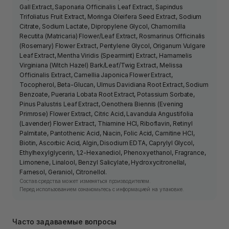
Gall Extract, Saponaria Officinalis Leaf Extract, Sapindus
Trifoliatus Fruit Extract, Moringa Oleifera Seed Extract, Sodium
Citrate, Sodium Lactate, Dipropylene Glycol, Chamomilla
Recutita (Matricaria) Flower/Leaf Extract, Rosmarinus Officinalis
(Rosemary) Flower Extract, Pentylene Glycol, Origanum Vulgare
Leaf Extract, Mentha Viridis (Spearmint) Extract, Hamamelis
Virginiana (Witch Hazel) Bark/Leaf/Twig Extract, Melissa
Officinalis Extract, Camellia Japonica Flower Extract,
Tocopherol, Beta-Glucan, Ulmus Davidiana Root Extract, Sodium
Benzoate, Pueraria Lobata Root Extract, Potassium Sorbate,
Pinus Palustris Leaf Extract, Oenothera Biennis (Evening
Primrose) Flower Extract, Citric Acid, Lavandula Angustifolia
(Lavender) Flower Extract, Thiamine HCl, Riboflavin, Retinyl
Palmitate, Pantothenic Acid, Niacin, Folic Acid, Carnitine HCl,
Biotin, Ascorbic Acid, Algin, Disodium EDTA, Caprylyl Glycol,
Ethylhexylglycerin, 1,2-Hexanediol, Phenoxyethanol, Fragrance,
Limonene, Linalool, Benzyl Salicylate, Hydroxycitronellal,
Farnesol, Geraniol, Citronellol.
Состав средства может изменяться производителем.
Перед использованием ознакомьтесь с информацией на упаковке.
Часто задаваемые вопросы