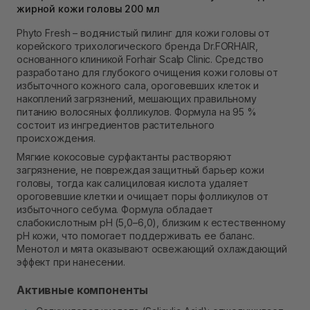
жирной кожи головы 200 мл
Самовывоз Ровно
В наличии
Phyto Fresh – водянистый пилинг для кожи головы от
Самовывоз г. Ровно, ул. Кулика и Гудачека 23 (ТЦ
корейского трихологического бренда Dr.FORHAIR,
Экватор)
основанного клиникой Forhair Scalp Clinic. Средство
В наличии
разработано для глубокого очищения кожи головы от
избыточного кожного сала, ороговевших клеток и
накоплений загрязнений, мешающих правильному
питанию волосяных фолликулов. Формула на 95 %
состоит из ингредиентов растительного
происхождения.
Мягкие кокосовые сурфактанты растворяют
загрязнение, не повреждая защитный барьер кожи
головы, тогда как салициловая кислота удаляет
ороговевшие клетки и очищает поры фолликулов от
избыточного себума. Формула обладает
слабокислотным pH (5,0–6,0), близким к естественному
pH кожи, что помогает поддерживать ее баланс.
Менотол и мята оказывают освежающий охлаждающий
эффект при нанесении.
Активные компоненты