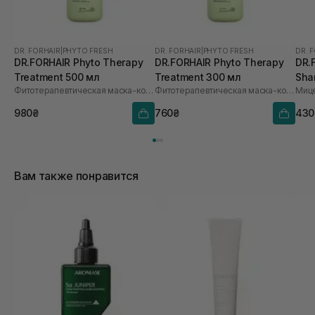
DR. FORHAIR
|
PHYTO FRESH
DR. FORHAIR
|
PHYTO FRESH
DR. 
DR.FORHAIR Phyto Therapy
DR.FORHAIR Phyto Therapy
DR.
Treatment 500 мл
Treatment 300 мл
Sha
Фитотерапевтическая маска-кондиционер для волос
Фитотерапевтическая маска-кондиционер для волос
980₴
760₴
430
Вам также понравится