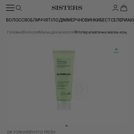
ВОЛОССЯ
ОБЛИЧЧЯ
ТІЛО
ДІМ
МЕРЧ
НОВИНКИ
БЕСТСЕЛЕРИ
АК
Головна
Волосся
Маска для волосся
Фітотерапевтична маска-кондиці
|
|
|
DR. FORHAIR
|
PHYTO FRESH