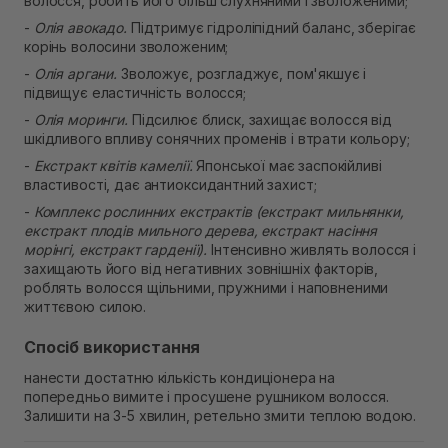
волосся, робить його більш слухняними і зволоженими;
-
Олія авокадо.
Підтримує гідроліпідний баланс, зберігає
корінь волосини зволоженим;
-
Олія аргани.
Зволожує, розгладжує, пом'якшує і
підвищує еластичність волосся;
-
Олія моринги.
Підсилює блиск, захищає волосся від
шкідливого впливу сонячних променів і втрати кольору;
-
Екстракт квітів камелії.
Японської має заспокійливі
властивості, дає антиоксидантний захист;
-
Комплекс рослинних екстрактів (екстракт мильнянки,
екстракт плодів мильного дерева, екстракт насіння
морінгі, екстракт гарденії).
Інтенсивно живлять волосся і
захищають його від негативних зовнішніх факторів,
роблять волосся щільними, пружними і наповненими
життєвою силою.
Спосіб використання
нанести достатню кількість кондиціонера на
попередньо вимите і просушене рушником волосся.
Залишити на 3-5 хвилин, ретельно змити теплою водою.