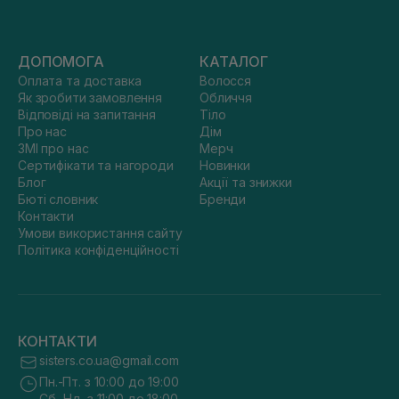
ДОПОМОГА
КАТАЛОГ
Оплата та доставка
Волосся
Як зробити замовлення
Обличчя
Відповіді на запитання
Тіло
Про нас
Дім
ЗМІ про нас
Мерч
Сертифікати та нагороди
Новинки
Блог
Акції та знижки
Бюті словник
Бренди
Контакти
Умови використання сайту
Політика конфіденційності
КОНТАКТИ
sisters.co.ua@gmail.com
Пн.-Пт. з 10:00 до 19:00
Сб.-Нд. з 11:00 до 18:00