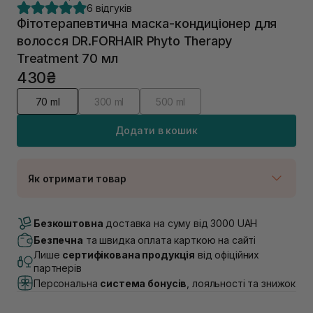
6 відгуків
Фітотерапевтична маска-кондиціонер для
волосся DR.FORHAIR Phyto Therapy
Treatment 70 мл
430₴
70 ml
300 ml
500 ml
Додати в кошик
Як отримати товар
Доставка Новою Поштою
В наявності
Безкоштовна
доставка на суму від 3000 UAH
Самовивіз м. Луцьк, вул. Винниченка 4
Безпечна
та швидка оплата карткою на сайті
В наявності
Лише
сертифікована продукція
від офіційних
Самовивіз м. Львів, вул. Академіка Підстригача, 1В
партнерів
(Duck’s Lake)
Персональна
система бонусів
, лояльності та знижок
Немає в наявності!
Самовивіз м. Львів, вул. Івана Франка 36