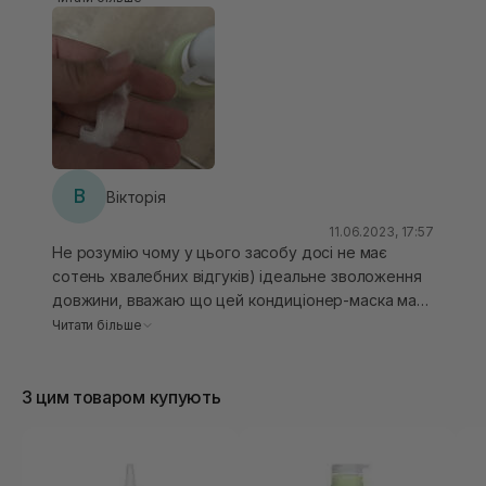
гарною консистенцією. Тому варто звернути на
нього увагу, як на таку ціну він дуже крутий та
бюджетний
В
Вікторія
11.06.2023, 17:57
Не розумію чому у цього засобу досі не має
сотень хвалебних відгуків) ідеальне зволоження
довжини, вважаю що цей кондиціонер-маска має
бути у кожної дівчинки! Легкий приємний аромат,
Читати більше
дуже ніжна і легка текстура. Таким мʼяким моє
волосся не було вже давно, тому в наступний раз
З цим товаром купують
буду брати одразу великий обʼєм.