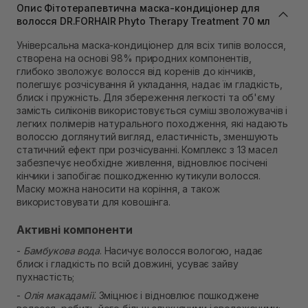
В наявності
Опис Фітотерапевтична маска-кондиціонер для
Самовивіз м. Львів, вул. Степана Бандери 45
волосся DR.FORHAIR Phyto Therapy Treatment 70 мл
В наявності
Універсальна маска-кондиціонер для всіх типів волосся,
Самовивіз м. Рівне, вул. 16-го Липня, 15
створена на основі 98% природних компонентів,
В наявності
глибоко зволожує волосся від коренів до кінчиків,
Самовивіз м. Рівне, вул. Кулика і Гудачека 23 (ТЦ
полегшує розчісування й укладання, надає їм гладкість,
Екватор)
блиск і пружність. Для збереження легкості та об'єму
Немає в наявності!
замість силіконів використовується суміш зволожувачів і
легких полімерів натурального походження, які надають
волоссю доглянутий вигляд, еластичність, зменшують
статичний ефект при розчісуванні. Комплекс з 13 масел
забезпечує необхідне живлення, відновлює посічені
кінчики і запобігає пошкодженню кутикули волосся.
Маску можна наносити на коріння, а також
використовувати для ковошінга.
Активні компоненти
-
Бамбукова вода
. Насичує волосся вологою, надає
блиск і гладкість по всій довжині, усуває зайву
пухнастість;
-
Олія макадамії.
Зміцнює і відновлює пошкоджене