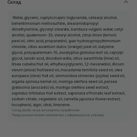
Склад
Water, glycerin, caprylic/capric triglyceride, cetearyl alcohol,
behentrimonium methosulfate, stearamidopropyl
dimethylamine, glyceryl stearate, bambusa vulgaris water, cetyl
alcohol, quaternium-33, stearyl alcohol, citrus limon (lemon)
peel oil, citric acid, propanediol, guar hydroxypropyltrimonium
chloride, citrus aurantium dulcis (orange) peel oil, butylene
glycol, polyquaternium-10, eucalyptus globulus leaf oil, caprylyl
glycol, lanolin acid, disodium edta, citrus aurantifolia (lime) oil,
litsea cubeba fruit oil, ethylhexylglycerin, 1,2-hexanediol, illicium
verum (anise) fruit/seed oil, macadamia ternifolia seed oil, olea
europaea (olive) fruit oil, simmondsia chinensis (jojoba) seed oil,
argania spinosa kernel oil, moringa oleifera seed oil, persea
gratissima (avocado) oil, moringa oleifera seed extract,
sapindus trifoliatus fruit extract, saponaria officinalis leaf extract,
sodium citrate, vegetable oil, camellia japonica flower extract,
tocopherol, algin, citral, limonene.
Склад засобу може змінюватись виробником.
Перед використанням ознайомтесь з інформацією на упаковці.