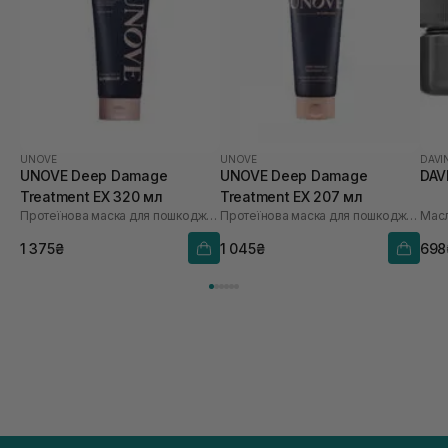
UNOVE
UNOVE
DAVI
UNOVE Deep Damage
UNOVE Deep Damage
DAVI
Treatment EX 320 мл
Treatment EX 207 мл
Протеїнова маска для пошкодженого волосся DR.FORHAIR
Протеїнова маска для пошкодженого волосся DR.FORHAIR
1 375₴
1 045₴
698