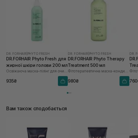
DR. FORHAIR
|
PHYTO FRESH
DR. FORHAIR
|
PHYTO FRESH
DR. 
DR.FORHAIR Phyto Fresh для
DR.FORHAIR Phyto Therapy
DR.
жирної шкіри голови 200 мл
Treatment 500 мл
Tre
Освіжаюча маска-пілінг для очищення шкіри голови
Фітотерапевтична маска-кондиціонер для волосся
935₴
980₴
760
Вам також сподобається