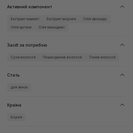
Активний компонент
Екстракт камелії
Екстракт морінги
Олія авокадо
Олія аргани
Олія макадамії
Засіб за потребою
Сухе волосся
Пошкоджене волосся
Тонке волосся
Стать
для жінок
Країна
Корея