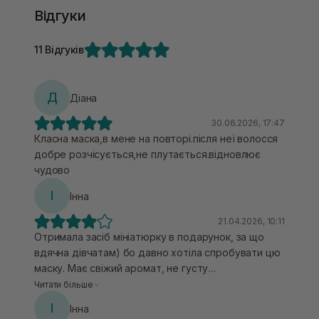
Відгуки
11 Відгуків
Д
Діана
30.06.2026, 17:47
Класна маска,в мене на повторі.після неї волосся
добре розчісується,не плутається.відновлює
чудово
І
Інна
21.04.2026, 10:11
Отримала засіб мініатюрку в подарунок, за що
вдячна дівчатам) бо давно хотіла спробувати цю
маску. Має свіжий аромат, не густу
консистенцію(обтяжувати не буде) Маска точно
Читати більше
не про вау-візуал. Дуже пошкодженому,
І
Інна
пухнастому волоссю її буде замало!(як в моєму