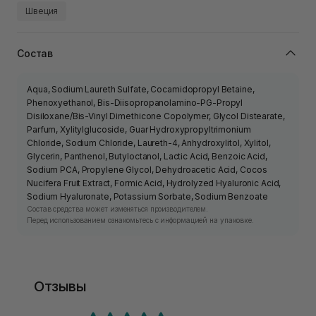
Швеция
Состав
Aqua, Sodium Laureth Sulfate, Cocamidopropyl Betaine,
Phenoxyethanol, Bis-Diisopropanolamino-PG-Propyl
Disiloxane/Bis-Vinyl Dimethicone Copolymer, Glycol Distearate,
Parfum, Xylitylglucoside, Guar Hydroxypropyltrimonium
Chloride, Sodium Chloride, Laureth-4, Anhydroxylitol, Xylitol,
Glycerin, Panthenol, Butyloctanol, Lactic Acid, Benzoic Acid,
Sodium PCA, Propylene Glycol, Dehydroacetic Acid, Cocos
Nucifera Fruit Extract, Formic Acid, Hydrolyzed Hyaluronic Acid,
Sodium Hyaluronate, Potassium Sorbate, Sodium Benzoate
Состав средства может изменяться производителем.
Перед использованием ознакомьтесь с информацией на упаковке.
Отзывы