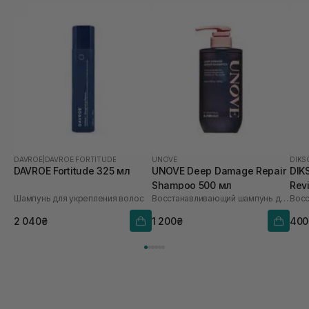
DAVROE
|
DAVROE FORTITUDE
UNOVE
DIKS
DAVROE Fortitude 325 мл
UNOVE Deep Damage Repair
DIK
Shampoo 500 мл
Rev
Шампунь для укрепления волос
Восстанавливающий шампунь для поврежденных волос
2 040₴
1 200₴
400