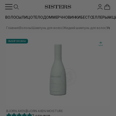
ВОЛОСЫ
ЛИЦО
ТЕЛО
ДОМ
МЕРЧ
НОВИНКИ
БЕСТСЕЛЛЕРЫ
АКЦ
Главная
Волосы
Шампунь для волос
Жидкий шампунь для волос
Увлаж
|
|
|
|
ВЫБОР ОКСАНЫ
BJORN AXEN
|
BJORN AXEN MOISTURE
2 отзывов