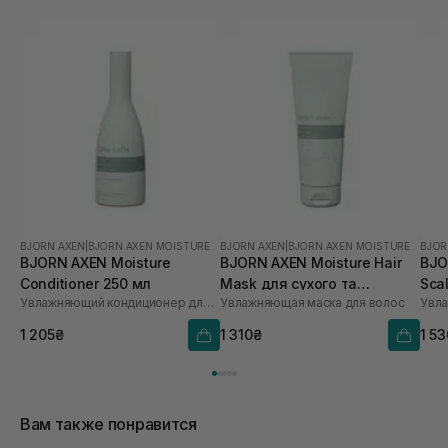
BJORN AXEN
|
BJORN AXEN MOISTURE
BJORN AXEN
|
BJORN AXEN MOISTURE
BJOR
BJORN AXEN Moisture
BJORN AXEN Moisture Hair
BJO
Conditioner 250 мл
Mask для сухого та
Sca
Увлажняющий кондиционер для волос
Увлажняющая маска для волос
зневодненого волосся 200
мл
1 205₴
1 310₴
1 5
Вам также понравится