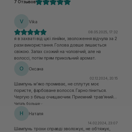
7 Отзывов
V
Vika
08.05.2025, 17:32
я в захваті від цієї лінійки, зволоження відчула за 2
рази використання. Голова довше лишається
свіжою. Запах схожий на чоловічий, але на
волоссі, потім прям прикольний аромат.
О
Оксана
02.12.2024, 20:15
Шампунь мʼяко промиває, не сплутує моє
пористе, фарбоване волосся. Гарно піниться.
Чергую з більш очищаючим. Приємний травʼяний
аромат. Також ним мию волосся і дітям 8 і 5р.
Читать больше
Безпечний для використання дітками. Єдине щоб
Н
Наталя
не потрапляв у очі.
14.02.2024, 23:07
Шампунь трохи справді зволожує, не обтяжує,