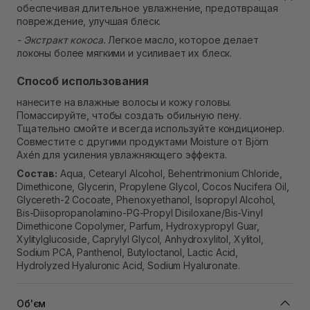
обеспечивая длительное увлажнение, предотвращая
повреждение, улучшая блеск.
- Экстракт кокоса.
Легкое масло, которое делает
локоны более мягкими и усиливает их блеск.
Способ использования
нанесите на влажные волосы и кожу головы.
Помассируйте, чтобы создать обильную пену.
Тщательно смойте и всегда используйте кондиционер.
Совместите с другими продуктами Moisture от Björn
Axén для усиления увлажняющего эффекта.
Состав:
Aqua, Cetearyl Alcohol, Behentrimonium Chloride,
Dimethicone, Glycerin, Propylene Glycol, Cocos Nucifera Oil,
Glycereth-2 Cocoate, Phenoxyethanol, Isopropyl Alcohol,
Bis-Diisopropanolamino-PG-Propyl Disiloxane/Bis-Vinyl
Dimethicone Copolymer, Parfum, Hydroxypropyl Guar,
Xylitylglucoside, Caprylyl Glycol, Anhydroxylitol, Xylitol,
Sodium PCA, Panthenol, Butyloctanol, Lactic Acid,
Hydrolyzed Hyaluronic Acid, Sodium Hyaluronate.
Об'єм