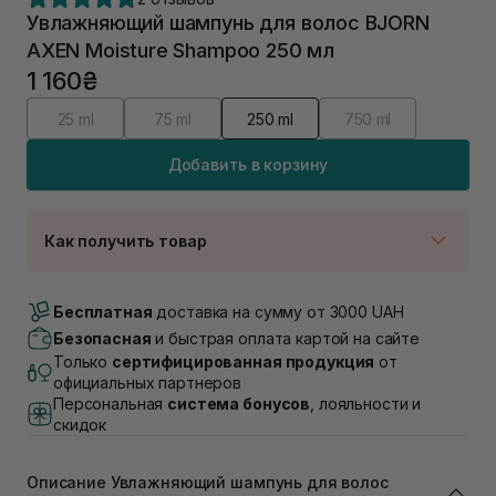
Увлажняющий шампунь для волос BJORN
AXEN Moisture Shampoo 250 мл
1 160₴
25 ml
75 ml
250 ml
750 ml
Добавить в корзину
Как получить товар
Доставка Новой Почтой
В наличии
Бесплатная
доставка на сумму от 3000 UAH
Самовывоз г. Луцк, Винниченка 4
Безопасная
и быстрая оплата картой на сайте
В наличии
Только
сертифицированная продукция
от
Самовывоз г. Львов, ул. Академика Подстригача,
официальных партнеров
1В (Duck's Lake)
Персональная
система бонусов
, лояльности и
В наличии
скидок
Самовывоз Львов (Ивана Франко 36)
В наличии
Описание Увлажняющий шампунь для волос
Самовывоз г. Львов ул. Степана Бандеры 43