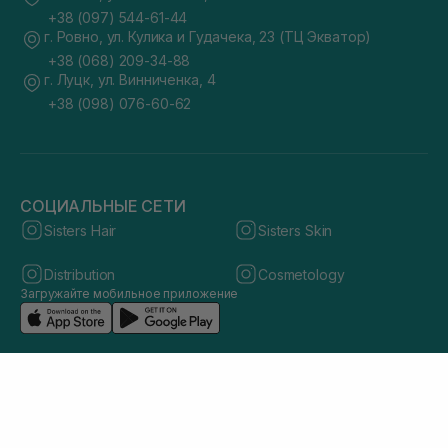
+38 (097) 544-61-44
г. Ровно, ул. Кулика и Гудачека, 23 (ТЦ Экватор)
+38 (068) 209-34-88
г. Луцк, ул. Винниченка, 4
+38 (098) 076-60-62
СОЦИАЛЬНЫЕ СЕТИ
Sisters Hair
Sisters Skin
Distribution
Cosmetology
Загружайте мобильное приложение
© 2026 sisters.co.ua. Все права защищены