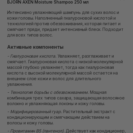
BJORN AXEN Moisture Shampoo 250 мл
В наличии
Самовывоз Ровно
Интенсивно увлажняющий шампунь для сухих волос и
В наличии
кожи головы. Наполненный гиалуроновой кислотой и
Самовывоз г. Ровно, ул. Кулика и Гудачека 23 (ТЦ
технологией против обезвоживания, которая питает и
Экватор)
смягчает пряди, придает интенсивный блеск. Подходит
В наличии
для всех типов волос.
Активные компоненты
- Гиалуроновая кислота.
Увлажняет, разглаживает и
смягчает. Гиалуроновая кислота с низкой молекулярной
массой глубоко увлажняет, тогда как гиалуроновая
кислота с высокой молекулярной массой остается на
внешнем слое кожи и волос для длительного
увлажнения.
- Технология борьбы с обезвоживанием.
Мощная
комбинация трех типов сахара, защищающая волосяное
волокно и увлажняющая локоны и кожу головы.
- Модифицированный гуар.
Растительный экстракт с
кондиционирующим и смягчающим действием на
волосы и кожу головы.
- Провитамин В5 (пантенол).
Действует как кондиционер,