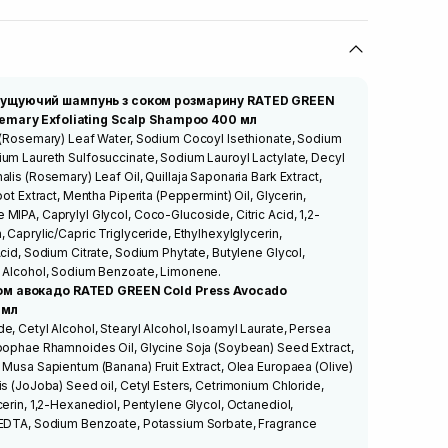
лущуючий шампунь з соком розмарину RATED GREEN
emary Exfoliating Scalp Shampoo 400 мл
s (Rosemary) Leaf Water, Sodium Cocoyl Isethionate, Sodium
ium Laureth Sulfosuccinate, Sodium Lauroyl Lactylate, Decyl
lis (Rosemary) Leaf Oil, Quillaja Saponaria Bark Extract,
oot Extract, Mentha Piperita (Peppermint) Oil, Glycerin,
MIPA, Caprylyl Glycol, Coco-Glucoside, Citric Acid, 1,2-
 Caprylic/Capric Triglyceride, Ethylhexylglycerin,
Acid, Sodium Citrate, Sodium Phytate, Butylene Glycol,
l Alcohol, Sodium Benzoate, Limonene.
ом авокадо RATED GREEN Cold Press Avocado
 мл
e, Cetyl Alcohol, Stearyl Alcohol, Isoamyl Laurate, Persea
ppophae Rhamnoides Oil, Glycine Soja (Soybean) Seed Extract,
 Musa Sapientum (Banana) Fruit Extract, Olea Europaea (Olive)
is (JoJoba) Seed oil, Cetyl Esters, Cetrimonium Chloride,
cerin, 1,2-Hexanediol, Pentylene Glycol, Octanediol,
 EDTA, Sodium Benzoate, Potassium Sorbate, Fragrance