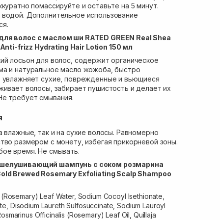
ккуратно помассируйте и оставьте на 5 минут.
 водой. Дополнительное использование
ся.
для волос с маслом ши RATED GREEN Real Shea
nti-frizz Hydrating Hair Lotion 150 мл
ий лосьон для волос, содержит органическое
ма и натуральное масло жожоба, быстро
о увлажняет сухие, поврежденные и вьющиеся
живает волосы, забирает пушистость и делает их
Не требует смывания.
я
а влажные, так и на сухие волосы. Равномерно
тво размером с монету, избегая прикорневой зоны.
ое время. Не смывать.
тшелушивающий шампунь с соком розмарина
old Brewed Rosemary Exfoliating Scalp Shampoo
s (Rosemary) Leaf Water, Sodium Cocoyl Isethionate,
e, Disodium Laureth Sulfosuccinate, Sodium Lauroyl
osmarinus Officinalis (Rosemary) Leaf Oil, Quillaja