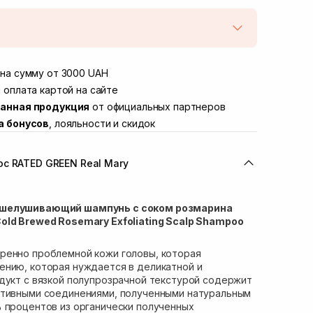
той
Нет в наличии!
Винниченка 4
на сумму от 3000 UAH
Нет в наличии!
ул. Академика Подстригача, 1В (Duck's
 оплата картой на сайте
Нет в наличии!
анная продукция
от официальных партнеров
вана Франко 36)
В наличии
а бонусов
, лояльности и скидок
ул. Степана Бандеры 43
Нет в наличии!
Нет в наличии!
с RATED GREEN Real Mary
ул. Кулика и Гудачека 23 (ТЦ Экватор)
Нет в наличии!
тшелушивающий шампунь с соком розмарина
old Brewed Rosemary Exfoliating Scalp Shampoo
ренно проблемной кожи головы, которая
ению, которая нуждается в деликатной и
дукт с вязкой полупрозрачной текстурой содержит
ктивными соединениями, полученными натуральным
 процентов из органически полученных