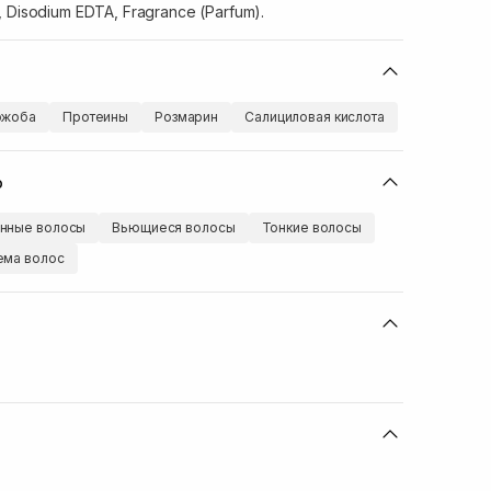
, Disodium EDTA, Fragrance (Parfum).
ожоба
Протеины
Розмарин
Салициловая кислота
ю
нные волосы
Вьющиеся волосы
Тонкие волосы
ема волос