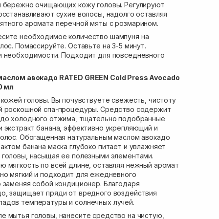
и бережно очищающих кожу головы. Регулируют
осстанавливают сухие волосы, надолго оставляя
ятного аромата перечной мяты с розмарином.
сите необходимое количество шампуня на
лос. Помассируйте. Оставьте на 3-5 минут.
и необходимости. Подходит для повседневного
 маслом авокадо RATED GREEN Cold Press Avocado
0 мл
 кожей головы. Вы почувствуете свежесть, чистоту
й роскошной спа-процедуры. Средство содержит
адо холодного отжима, тщательно подобранные
 экстракт банана, эффективно укрепляющий и
волос. Обогащенная натуральным маслом авокадо
актом банана маска глубоко питает и увлажняет
 головы, насыщая ее полезными элементами.
ю мягкость по всей длине, оставляя нежный аромат
но мягкий и подходит для ежедневного
 заменяя собой кондиционер. Благодаря
о, защищает пряди от вредного воздействия
адов температуры и солнечных лучей.
е мытья головы, нанесите средство на чистую,