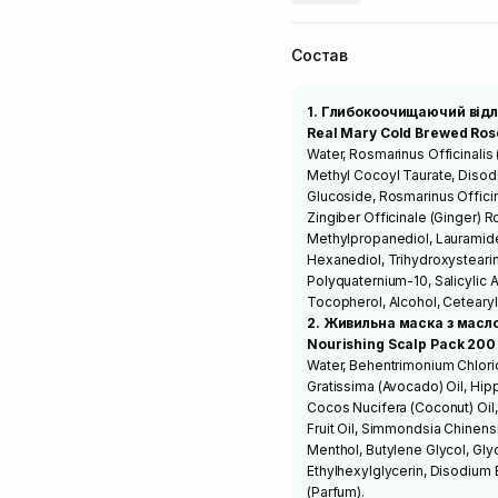
Состав
1. Глибокоочищаючий від
Real Mary Cold Brewed Ros
Water, Rosmarinus Officinali
Methyl Cocoyl Taurate, Disod
Glucoside, Rosmarinus Officina
Zingiber Officinale (Ginger) R
Methylpropanediol, Lauramide 
Hexanediol, Trihydroxystearin,
Polyquaternium-10, Salicylic 
Tocopherol, Alcohol, Ceteary
2. Живильна маска з масл
Nourishing Scalp Pack 200
Water, Behentrimonium Chlorid
Gratissima (Avocado) Oil, Hi
Cocos Nucifera (Coconut) Oil,
Fruit Oil, Simmondsia Chinens
Menthol, Butylene Glycol, Gly
Ethylhexylglycerin, Disodium
(Parfum).