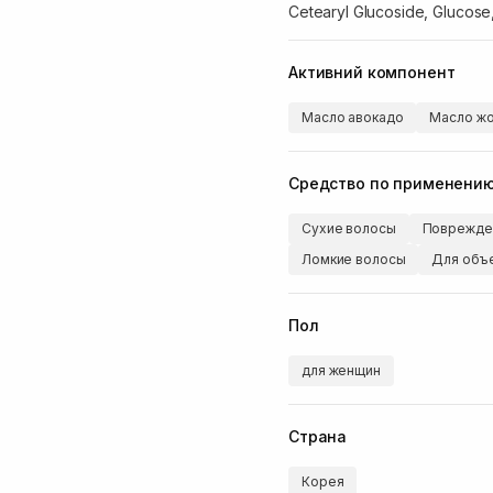
Cetearyl Glucoside, Glucose
Активний компонент
Масло авокадо
Масло ж
Средство по применени
Сухие волосы
Поврежде
Ломкие волосы
Для объ
Пол
для женщин
Страна
Корея