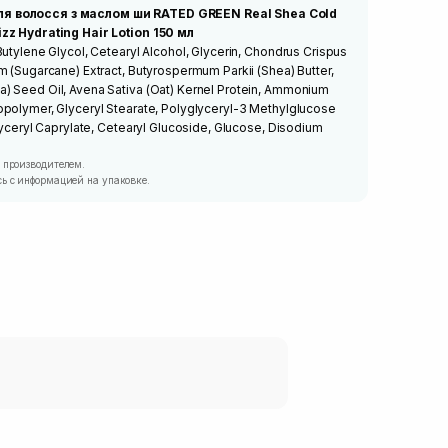
ля волосся з маслом ши RATED GREEN Real Shea Cold
izz Hydrating Hair Lotion 150 мл
Butylene Glycol, Cetearyl Alcohol, Glycerin, Chondrus Crispus
m (Sugarcane) Extract, Butyrospermum Parkii (Shea) Butter,
) Seed Oil, Avena Sativa (Oat) Kernel Protein, Ammonium
opolymer, Glyceryl Stearate, Polyglyceryl-3 Methylglucose
Glyceryl Caprylate, Cetearyl Glucoside, Glucose, Disodium
 производителем.
ь с информацией на упаковке.