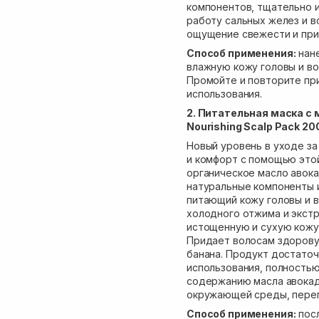
компонентов, тщательно 
работу сальных желез и в
ощущение свежести и при
Способ применения:
нане
влажную кожу головы и во
Промойте и повторите пр
использования.
2. Питательная маска с
Nourishing Scalp Pack 20
Новый уровень в уходе за
и комфорт с помощью это
органическое масло авок
натуральные компоненты и
питающий кожу головы и 
холодного отжима и экстр
истощенную и сухую кожу
Придает волосам здорову
банана. Продукт достаточ
использования, полностью
содержанию масла авокад
окружающей среды, переп
Способ применения:
посл