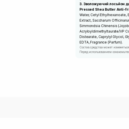
3. Зволожуючий лосьйон д
Pressed Shea Butter Anti-fr
Water, Cetyl Ethylhexanoate, 
Extract, Saccharum Officinaru
Simmondsia Chinensis (Jojoba
Acryloyldimethyltaurate/VP C
Distearate, Caprylyl Glycol, 
EDTA, Fragrance (Parfum).
Состав средства может изменяться
Перед использованием ознакомьтес