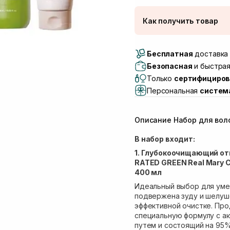
Как получить товар
Доставка Новой Поч
Бесплатная
Самовывоз г. Луцк, 
доставка 
Самовывоз г. Львов, 
Безопасная
и быстрая
Lake)
Только
сертифициров
Самовывоз Львов (И
Персональная
систем
Самовывоз г. Львов 
Самовывоз Ровно
Описание Набор для воло
Самовывоз г. Ровно, 
В набор входит:
1. Глубокоочищающий о
RATED GREEN Real Mary C
400 мл
Идеальный выбор для уме
подвержена зуду и шелуш
эффективной очистке. Про
специальную формулу с а
путем и состоящий на 95%