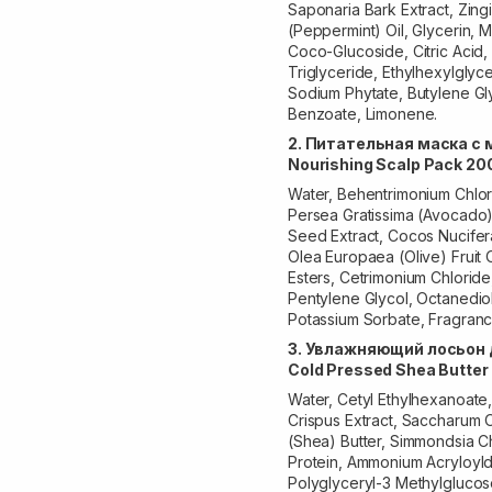
Saponaria Bark Extract, Zingi
(Peppermint) Oil, Glycerin, 
Coco-Glucoside, Citric Acid,
Triglyceride, Ethylhexylglyce
Sodium Phytate, Butylene Gl
Benzoate, Limonene.
2. Питательная маска с
Nourishing Scalp Pack 20
Water, Behentrimonium Chlori
Persea Gratissima (Avocado)
Seed Extract, Cocos Nucifera
Olea Europaea (Olive) Fruit 
Esters, Cetrimonium Chloride
Pentylene Glycol, Octanedio
Potassium Sorbate, Fragranc
3. Увлажняющий лосьон 
Cold Pressed Shea Butter A
Water, Cetyl Ethylhexanoate,
Crispus Extract, Saccharum 
(Shea) Butter, Simmondsia Ch
Protein, Ammonium Acryloyld
Polyglyceryl-3 Methylglucose