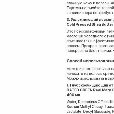
влажную кожу и волосы. А
Тщательно смойте теплой
кондиционера не требует
3. Увлажняющий лосьон 
Cold Pressed Shea Butter A
Этот бессиликоновый легк
масло ши холодного отжи
впитывается и эффективн
волосы. Прекрасно разгла
невероятно блестящими. 
Способ использовани
можно использовать как н
нанесите на волосы средс
Можно использовать в люб
1. Глубокоочищающий о
RATED GREEN Real Mary C
400 мл
Water, Rosmarinus Officinali
Sodium Methyl Cocoyl Taurat
Lactylate, Decyl Glucoside, R