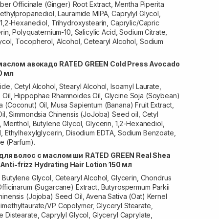
ber Officinale (Ginger) Root Extract, Mentha Piperita
Methylpropanediol, Lauramide MIPA, Caprylyl Glycol,
 1,2-Hexanediol, Trihydroxystearin, Caprylic/Capric
rin, Polyquaternium-10, Salicylic Acid, Sodium Citrate,
ycol, Tocopherol, Alcohol, Cetearyl Alcohol, Sodium
 маслом авокадо RATED GREEN Cold Press Avocado
0 мл
de, Cetyl Alcohol, Stearyl Alcohol, Isoamyl Laurate,
 Oil, Hippophae Rhamnoides Oil, Glycine Soja (Soybean)
 (Coconut) Oil, Musa Sapientum (Banana) Fruit Extract,
Oil, Simmondsia Chinensis (JoJoba) Seed oil, Cetyl
, Menthol, Butylene Glycol, Glycerin, 1,2-Hexanediol,
l, Ethylhexylglycerin, Disodium EDTA, Sodium Benzoate,
e (Parfum).
для волос с маслом ши
RATED GREEN Real Shea
nti-frizz Hydrating Hair Lotion 150 мл
 Butylene Glycol, Cetearyl Alcohol, Glycerin, Chondrus
Officinarum (Sugarcane) Extract, Butyrospermum Parkii
inensis (Jojoba) Seed Oil, Avena Sativa (Oat) Kernel
imethyltaurate/VP Copolymer, Glyceryl Stearate,
 Distearate, Caprylyl Glycol, Glyceryl Caprylate,