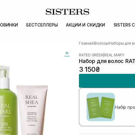
ОВИНКИ
БЕСТСЕЛЛЕРЫ
АКЦИИ И СКИДКИ
SISTERS 
Главная
Волосы
Наборы для в
|
|
RATED GREEN
|
REAL MARY
Набор для волос RAT
3 150₴
Набір пр