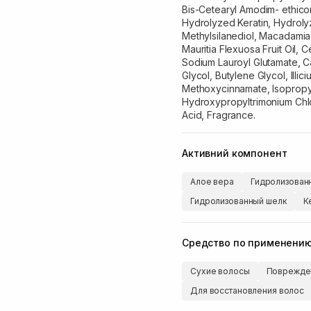
Bis-Cetearyl Amodim- ethico
Hydrolyzed Keratin, Hydroly
Methylsilanediol, Macadamia T
Mauritia Flexuosa Fruit Oil, 
Sodium Lauroyl Glutamate, Ca
Glycol, Butylene Glycol, Illic
Methoxycinnamate, Isopropy
Hydroxypropyltrimonium Chlo
Acid, Fragrance.
Активний компонент
Алое вера
Гидролизован
Гидролизованный шелк
К
Средство по применени
Сухие волосы
Поврежде
Для восстановления волос