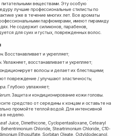
я питательными веществами. Эту особую
едуру лучшие профессиональные стилисты по
актике уже в течение многих лет. Все ароматы
профессиональными парфюмерами, имеют пирамиду
ядях. Не содержит силиконов, парабенов,
уется для суих и густых, поврежденных волос.
ы
ен.
Восстанавливает и укрепляет;
н.
Увлажняет, восстанавливает и укрепляет;
ондиционирует волосы и делает их блестящими;
т повреждение / улучшают эластичность;
ра.
Глубоко увлажняет;
Verum.
Защита и кондиционирование кожи головы.
есите средство от середины к концам и оставьте на
тельно промойте теплой водой. Для интенсивной
а в неделю.
eaf Juice, Dimethicone, Cyclopentasiloxane, Cetearyl
3, Behentrimonium Chloride, Steartrimonium Chloride, C10-
dimonium Ethosulfate, Sorbitan Oleate, Octyldodecanol,