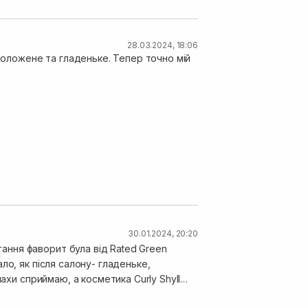
28.03.2024, 18:06
зволожене та гладеньке. Тепер точно мій
30.01.2024, 20:20
ання фаворит була від Rated Green
ло, як після салону- гладеньке,
ахи сприймаю, а косметика Curly Shyll