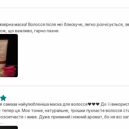
вірна маска! Волосся після неї блискуче, легко розчісується, 
кож, що важливо, гарно пахне.
я самааа найулюбленіша маска для волосся❤️❤️❤️ До її використ
 тепер ця. Моє тонке, натуральне, трошки пухнасте волосся ста
озсипчасте і живе. Дуже приємний і ніжний аромат, бо не всі зап
о пахне. Буду брати великий об’єм. Дуже рекомендую!