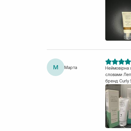
М
Марта
Неймовірна живильна маска Після її використанн
словами Легка текстура Відновлює та зміцнює волосся Рекомендую для сухого та пошкодженого волосся. Взагалі
бренд Curly