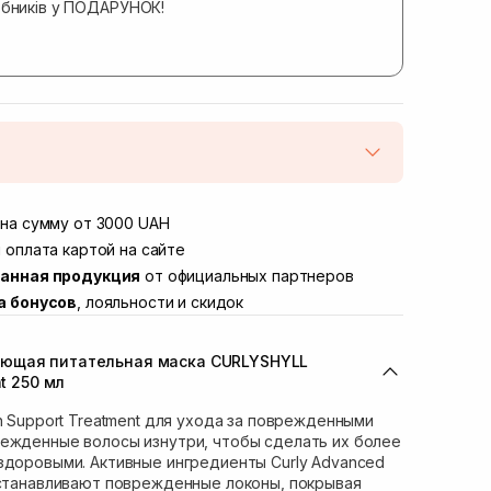
обників у ПОДАРУНОК!
той
В наличии
Винниченка 4
на сумму от 3000 UAH
В наличии
ул. Академика Подстригача, 1В (Duck's
 оплата картой на сайте
В наличии
анная продукция
от официальных партнеров
вана Франко 36)
В наличии
а бонусов
, лояльности и скидок
ул. Степана Бандеры 43
В наличии
В наличии
ающая питательная маска CURLYSHYLL
ул. Кулика и Гудачека 23 (ТЦ Экватор)
В наличии
nt 250 мл
n Support Treatment для ухода за поврежденными
режденные волосы изнутри, чтобы сделать их более
здоровыми. Активные ингредиенты Curly Advanced
сстанавливают поврежденные локоны, покрывая