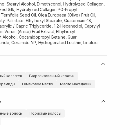
ne, Stearyl Alcohol, Dimethiconol, Hydrolyzed Collagen,
zed Silk, Hydrolyzed Collagen PG-Propyl
ernifolia Seed Oil, Olea Europaea (Olive) Fruit Oil,
Cetyl Palmitate, Ethylhexyl Stearate, Quaternium-18,
prylic / Capric Triglyceride, 1,2-Hexanediol, Caprylyl
ium Verum (Anise) Fruit Extract, Ethylhexyl
l Alcohol, Cocamidopropyl Betaine, Guar
ride, Ceramide NP, Hydrogenated Lecithin, Linoleic
ный коллаген
Гидролизованный кератин
ерамиды
Оливковое масло
Масло макадамии
ю
нные волосы
Пористые волосы