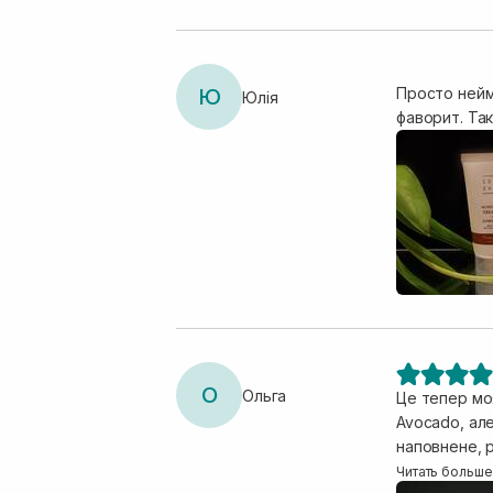
Ю
Просто неймо
Юлія
фаворит. Та
О
Ольга
Це тепер мо
Avocado, але
наповнене, р
завжди гарн
Читать больше