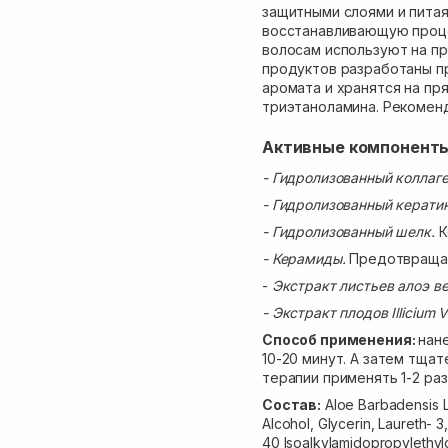
защитными слоями и пита
восстанавливающую проц
волосам используют на пр
продуктов разработаны 
аромата и хранятся на пр
триэтаноламина. Рекоменд
Активные компонент
- Гидролизованный коллаг
- Гидролизованный керати
- Гидролизованный шелк.
К
- Керамиды.
Предотвращаю
-
Экстракт листьев алоэ ве
- Экстракт плодов Illicium 
Способ применения:
нан
10-20 минут. А затем тща
терапии применять 1-2 раз
Состав:
Aloe Barbadensis L
Alcohol, Glycerin, Laureth- 
40 Isoalkylamidopropylethyl