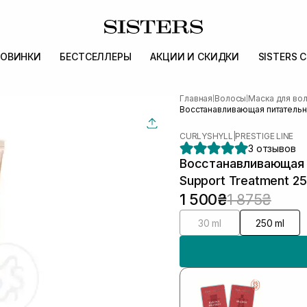
ОВИНКИ
БЕСТСЕЛЛЕРЫ
АКЦИИ И СКИДКИ
SISTERS 
Главная
Волосы
Маска для во
|
|
Восстанавливающая питательна
CURLYSHYLL
|
PRESTIGE LINE
3 отзывов
Восстанавливающая п
Support Treatment 2
1 500₴
1 875₴
30 ml
250 ml