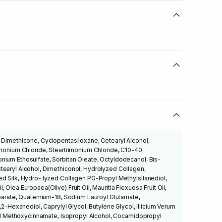
 Dimethicone, Cyclopentasiloxane, Cetearyl Alcohol,
imonium Chloride, Steartrimonium Chloride, C10-40
nium Ethosulfate, Sorbitan Oleate, Octyldodecanol, Bis-
tearyl Alcohol, Dimethiconol, Hydrolyzed Collagen,
d Silk, Hydro- lyzed Collagen PG-Propyl Methylsilanediol,
 Olea Europaea(Olive) Fruit Oil, Mauritia Flexuosa Fruit Oil,
tearate, Quaternium-18, Sodium Lauroyl Glutamate,
1,2-Hexanediol, Caprylyl Glycol, Butylene Glycol, Illicium Verum
exyl Methoxycinnamate, Isopropyl Alcohol, Cocamidopropyl