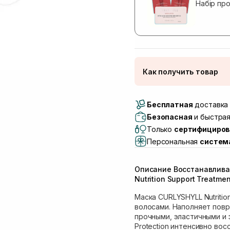
Набір пр
Как получить товар
Доставка Новой Поч
Бесплатная
Самовывоз г. Луцк, 
доставка 
Самовывоз г. Львов, 
Безопасная
и быстрая
Lake)
Только
сертифициров
Самовывоз Львов (И
Персональная
систем
Самовывоз г. Львов 
Самовывоз Ровно
Описание Восстанавлив
Самовывоз г. Ровно, 
Nutrition Support Treatme
Маска CURLYSHYLL Nutritio
волосами. Наполняет пов
прочными, эластичными и 
Protection интенсивно во