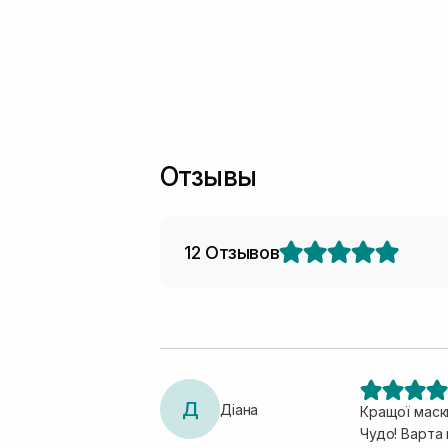
Отзывы
12 Отзывов
Д
Діана
Кращої маски
Чудо! Варта 