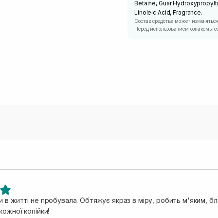
Betaine, Guar Hydroxypropylt
Linoleic Acid, Fragrance.
Состав средства может изменяться
Перед использованием ознакомьтес
 в житті не пробувала. Обтяжує якраз в міру, робить м'яким, бл
кожної копійки!