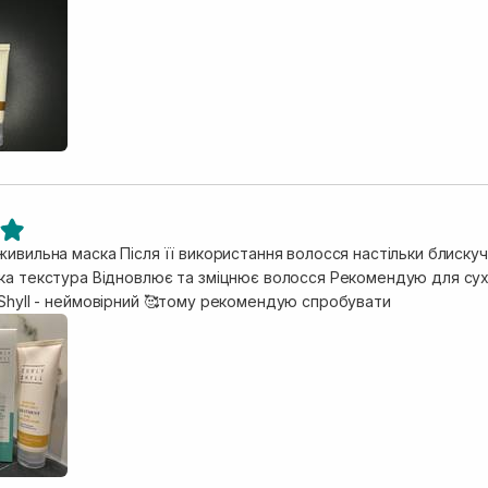
я волосся настільки блискуче і розсипчасте, що не передати
 Shyll - неймовірний 🥰тому рекомендую спробувати