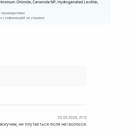
rimonium Chloride, Ceramide NP, Hydrogenated Lecithin,
 производителем.
ь с информацией на упаковке.
20.05.2026, 21:12
искучим, не плутається після неї волосся.