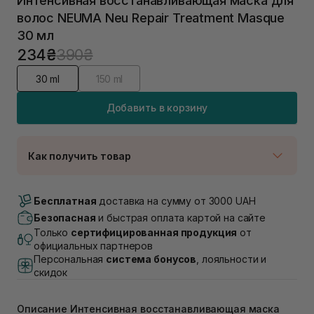
Интенсивная восстанавливающая маска для
волос NEUMA Neu Repair Treatment Masque
30 мл
234₴
390₴
30 ml
150 ml
Добавить в корзину
Как получить товар
Доставка Новой Почтой
В наличии
Бесплатная
доставка на сумму от 3000 UAH
Самовывоз г. Луцк, Винниченка 4
Безопасная
и быстрая оплата картой на сайте
В наличии
Только
сертифицированная продукция
от
Самовывоз г. Львов, ул. Академика Подстригача,
официальных партнеров
1В (Duck's Lake)
Персональная
система бонусов
, лояльности и
В наличии
скидок
Самовывоз Львов (Ивана Франко 36)
В наличии
Описание Интенсивная восстанавливающая маска
Самовывоз г. Львов ул. Степана Бандеры 43