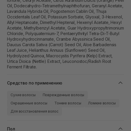
Ionone, Cedryl Acetate, Citrus Aurantium Dulcis (Orange) Peel
Oil, Dodecahydro-Tetramethylnaphthofuran, Geranyl Acetate,
Lavandula Hybrida Oil, Pogostemon Cablin Oil, Thuja
Occidentalis Leaf Oil, Potassium Sorbate, Glyoxal, 3-Hexenol,
Allyl Heptanoate, Dimethyl Heptenal, Hexenyl Acetate, Hexyl
Acetate, Methylbenzyl Acetate, Guar Hydroxypropyltrimonium
Chloride, Polyquaternium-7, Pentaerythrityl Tetra-Di-T-Butyl
Hydroxyhydrocinnamate, Crambe Abyssinica Seed Oil,
Daucus Carota Sativa (Carrot) Seed Oil, Aloe Barbadensis
Leaf Juice, Helianthus Annuus (Sunflower) Seed Oil,
Hydrolyzed Quinoa, Macrocystis Pyrifera (Kelp) Extract,
Urtica Dioica (Nettle) Extract, Leuconostoc/Radish Root
Ferment Filtrate.
Средство по применению
Сухие волосы
Поврежденные волосы
Окрашенные волосы
Тонкие волосы
Ломкие волосы
Для восстановления волос
Пол