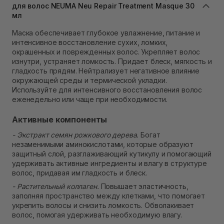
для волос NEUMA Neu Repair Treatment Masque 30
В наличии
мл
Самовывоз Ровно
В наличии
Маска обеспечивает глубокое увлажнение, питание и
Самовывоз г. Ровно, ул. Кулика и Гудачека 23 (ТЦ
интенсивное восстановление сухих, ломких,
Экватор)
окрашенных и поврежденных волос. Укрепляет волос
В наличии
изнутри, устраняет ломкость. Придает блеск, мягкость и
гладкость прядям. Нейтрализует негативное влияние
окружающей среды и термической укладки.
Используйте для интенсивного восстановления волос
еженедельно или чаще при необходимости.
Активные компоненты
- Экстракт семян рожкового дерева.
Богат
незаменимыми аминокислотами, которые образуют
защитный слой, разглаживающий кутикулу и помогающий
удерживать активные ингредиенты и влагу в структуре
волос, придавая им гладкость и блеск.
- Растительный коллаген.
Повышает эластичность,
заполняя пространство между клетками, что помогает
укрепить волосы и снизить ломкость. Обволакивает
волос, помогая удерживать необходимую влагу.