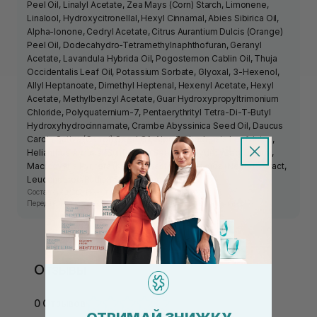
Peel Oil, Linalyl Acetate, Zea Mays (Corn) Starch, Limonene,
Linalool, Hydroxycitronellal, Hexyl Cinnamal, Abies Sibirica Oil,
Alpha-Ionone, Cedryl Acetate, Citrus Aurantium Dulcis (Orange)
Peel Oil, Dodecahydro-Tetramethylnaphthofuran, Geranyl
Acetate, Lavandula Hybrida Oil, Pogostemon Cablin Oil, Thuja
Occidentalis Leaf Oil, Potassium Sorbate, Glyoxal, 3-Hexenol,
Allyl Heptanoate, Dimethyl Heptenal, Hexenyl Acetate, Hexyl
Acetate, Methylbenzyl Acetate, Guar Hydroxypropyltrimonium
Chloride, Polyquaternium-7, Pentaerythrityl Tetra-Di-T-Butyl
Hydroxyhydrocinnamate, Crambe Abyssinica Seed Oil, Daucus
Carota Sativa (Carrot) Seed Oil, Aloe Barbadensis Leaf Juice,
Helianthus Annuus (Sunflower) Seed Oil, Hydrolyzed Quinoa,
Macrocystis Pyrifera (Kelp) Extract, Urtica Dioica (Nettle) Extract,
Leuconostoc/Radish Root Ferment Filtrate.
Состав средства может изменяться производителем.
Перед использованием ознакомьтесь с информацией на упаковке.
Отзывы
0 Отзывов