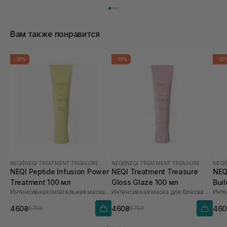
Вам также понравится
-20%
-20%
-20
NEQI
|
NEQI TREATMENT TREASURE
NEQI
|
NEQI TREATMENT TREASURE
NEQI
NEQI Peptide Infusion Power
NEQI Treatment Treasure
NEQ
Treatment 100 мл
Gloss Glaze 100 мл
Buil
Интенсивная питательная маска с пептидами
Интенсивная маска для блеска с гликолевой кислотой
460₴
460₴
460
575₴
575₴