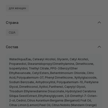
для женщин
Страна
США
Состав
Water/Aqua/Eau, Cetearyl Alcohol, Glycerin, Cetyl Alcohol,
Propanediol, Stearamidopropyl Dimethylamine, Dimethicone,
Isopentyldiol, Triethyl Citrate, PPG-3 Benzyl Ether
Ethylhexanoate, Cetyl Esters, Behentrimonium Chloride, Citric
Acid, Polyquaternium-37, Phenyl Dimethicone, Xylitylglucoside,
Sodium Benzoate, Anhydroxylitol, Polyquaternium-10, Pentylene
Glycol, Dimethiconol, Xylitol, Panthenol, Caprylyl Glycol,
Trisodium Ethylenediamine Disuccinate, Hydrolyzed Ceratonia
Siliqua Seed Extract, Ethylhexylglycerin, 2,6-Dimethyl-7-Octen-
2-ol, Cedrol, Citrus Aurantium Bergamia (Bergamot) Fruit Oil,
Citrus Limon (Lemon) Peel Oil, Citrus Nobilis (Mandarin Orange)