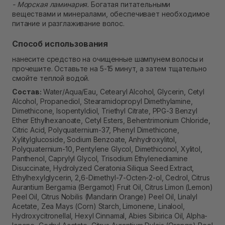
- Морская ламинария.
Богатая питательными
веществами и минералами, обеспечивает необходимое
питание и разглаживание волос.
Способ использования
нанесите средство на очищенные шампунем волосы и
прочешите. Оставьте на 5-15 минут, а затем тщательно
смойте теплой водой.
Состав:
Water/Aqua/Eau, Cetearyl Alcohol, Glycerin, Cetyl
Alcohol, Propanediol, Stearamidopropyl Dimethylamine,
Dimethicone, Isopentyldiol, Triethyl Citrate, PPG-3 Benzyl
Ether Ethylhexanoate, Cetyl Esters, Behentrimonium Chloride,
Citric Acid, Polyquaternium-37, Phenyl Dimethicone,
Xylitylglucoside, Sodium Benzoate, Anhydroxylitol,
Polyquaternium-10, Pentylene Glycol, Dimethiconol, Xylitol,
Panthenol, Caprylyl Glycol, Trisodium Ethylenediamine
Disuccinate, Hydrolyzed Ceratonia Siliqua Seed Extract,
Ethylhexylglycerin, 2,6-Dimethyl-7-Octen-2-ol, Cedrol, Citrus
Aurantium Bergamia (Bergamot) Fruit Oil, Citrus Limon (Lemon)
Peel Oil, Citrus Nobilis (Mandarin Orange) Peel Oil, Linalyl
Acetate, Zea Mays (Corn) Starch, Limonene, Linalool,
Hydroxycitronellal, Hexyl Cinnamal, Abies Sibirica Oil, Alpha-