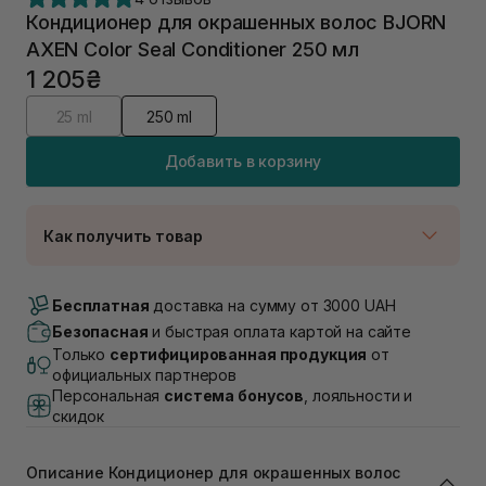
Кондиционер для окрашенных волос BJORN
AXEN Color Seal Conditioner 250 мл
1 205₴
25 ml
250 ml
Добавить в корзину
Как получить товар
Доставка Новой Почтой
В наличии
Бесплатная
доставка на сумму от 3000 UAH
Самовывоз г. Луцк, Винниченка 4
Безопасная
и быстрая оплата картой на сайте
В наличии
Только
сертифицированная продукция
от
Самовывоз г. Львов, ул. Академика Подстригача,
официальных партнеров
1В (Duck's Lake)
Персональная
система бонусов
, лояльности и
В наличии
скидок
Самовывоз Львов (Ивана Франко 36)
В наличии
Описание Кондиционер для окрашенных волос
Самовывоз г. Львов ул. Степана Бандеры 43