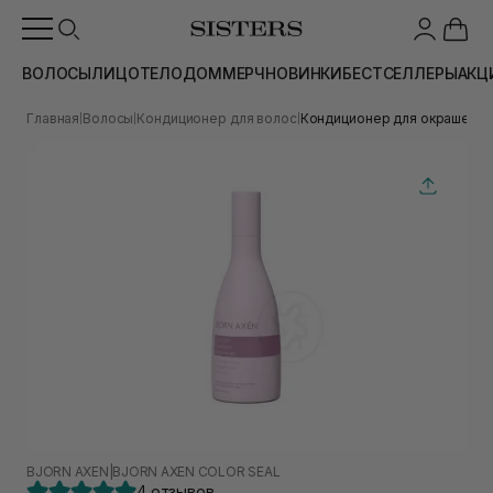
ВОЛОСЫ
ЛИЦО
ТЕЛО
ДОМ
МЕРЧ
НОВИНКИ
БЕСТСЕЛЛЕРЫ
АКЦ
Главная
Волосы
Кондиционер для волос
Кондиционер для окрашенных
|
|
|
BJORN AXEN
|
BJORN AXEN COLOR SEAL
4 отзывов