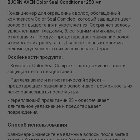
BJORN AXEN Color Seal Conditioner 250 мл
В наличии
Самовывоз Ровно
Кондиционер для окрашенных волос, обогащенный
В наличии
комплексом Color Seal Complex, который защищает цвет
Самовывоз г. Ровно, ул. Кулика и Гудачека 23 (ТЦ
волос от выцветания и укрепляет их. Сохраняет волосы
Экватор)
увлажненными, гладкими, блестящими и мягкими, не
В наличии
отягощая их. Продукт предотвращает завивание волос
и помогает их распутать. Для осветленных волос мы
рекомендуем вместо них использовать Repair.
Особенности продукта:
- Комплекс Color Seal Complex – поддерживает цвет и
защищает его от выцветания.
- Разглаживание и антистатический эффект –
предотвращает завивание волос и дает возможность их
легко расчесывать после мытья.
- Укрепляющий провитамин B5 - обеспечивает
длительное увлажнение и предотвращает
повреждения.
Способ использования
равномерно нанесите на влажные волосы после мытья