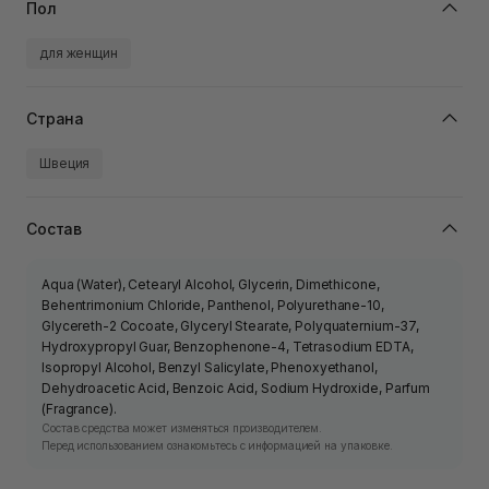
Пол
для женщин
Страна
Швеция
Состав
Aqua (Water), Cetearyl Alcohol, Glycerin, Dimethicone,
Behentrimonium Chloride, Panthenol, Polyurethane-10,
Glycereth-2 Cocoate, Glyceryl Stearate, Polyquaternium-37,
Hydroxypropyl Guar, Benzophenone-4, Tetrasodium EDTA,
Isopropyl Alcohol, Benzyl Salicylate, Phenoxyethanol,
Dehydroacetic Acid, Benzoic Acid, Sodium Hydroxide, Parfum
(Fragrance).
Состав средства может изменяться производителем.
Перед использованием ознакомьтесь с информацией на упаковке.