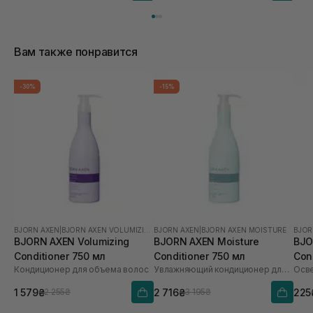
Вам также понравится
-30%
-15%
BJORN AXEN
|
BJORN AXEN VOLUMIZING
BJORN AXEN
|
BJORN AXEN MOISTURE
BJOR
BJORN AXEN Volumizing
BJORN AXEN Moisture
BJO
Conditioner 750 мл
Conditioner 750 мл
Con
Кондиционер для объема волос
Увлажняющий кондиционер для волос
1 579₴
2 716₴
225
2 255₴
3 195₴