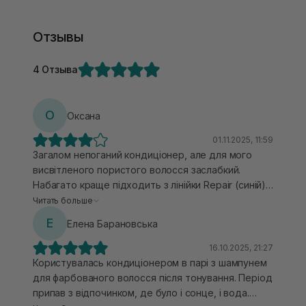
Отзывы
4 Отзыва
О
Оксана
01.11.2025, 11:59
Загалом непоганий кондиціонер, але для мого
висвітленого пористого волосся заслабкий.
Набагато краще підходить з лінійки Repair (синій).
Те ж можу сказати і про незмивний засіб цієї
Читать больше
лінійки - трохи замало зволоження для
Е
Елена Барановська
висвітленого блонду. Але запах дуже ніжний і
приємний
16.10.2025, 21:27
Користувалась кондиціонером в парі з шампунем
для фарбованого волосся після тонування. Період
припав з відпочинком, де було і сонце, і вода.