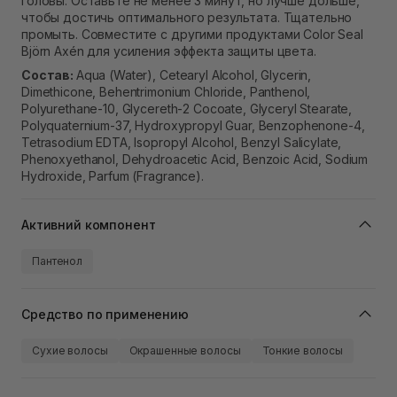
головы. Оставьте не менее 3 минут, но лучше дольше,
чтобы достичь оптимального результата. Тщательно
промыть. Совместите с другими продуктами Color Seal
Björn Axén для усиления эффекта защиты цвета.
Состав:
Aqua (Water), Cetearyl Alcohol, Glycerin,
Dimethicone, Behentrimonium Chloride, Panthenol,
Polyurethane-10, Glycereth-2 Cocoate, Glyceryl Stearate,
Polyquaternium-37, Hydroxypropyl Guar, Benzophenone-4,
Tetrasodium EDTA, Isopropyl Alcohol, Benzyl Salicylate,
Phenoxyethanol, Dehydroacetic Acid, Benzoic Acid, Sodium
Hydroxide, Parfum (Fragrance).
Активний компонент
Пантенол
Средство по применению
Сухие волосы
Окрашенные волосы
Тонкие волосы