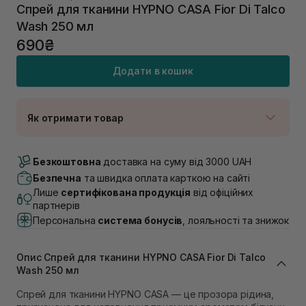
Спрей для тканини HYPNO CASA Fior Di Talco
Wash 250 мл
690₴
Додати в кошик
Як отримати товар
Доставка Новою Поштою
Немає в наявності!
Безкоштовна
доставка на суму від 3000 UAH
Самовивіз м. Луцьк, вул. Винниченка 4
Безпечна
та швидка оплата карткою на сайті
В наявності
Лише
сертифікована продукція
від офіційних
Самовивіз м. Львів, вул. Академіка Підстригача, 1В
партнерів
(Duck’s Lake)
Персональна
система бонусів
, лояльності та знижок
Немає в наявності!
Самовивіз м. Львів, вул. Івана Франка 36
В наявності
Опис Спрей для тканини HYPNO CASA Fior Di Talco
Самовивіз м. Львів, вул. Степана Бандери 45
Wash 250 мл
В наявності
Спрей для тканини HYPNO CASA — це прозора рідина,
Самовивіз м. Рівне, вул. 16-го Липня, 15