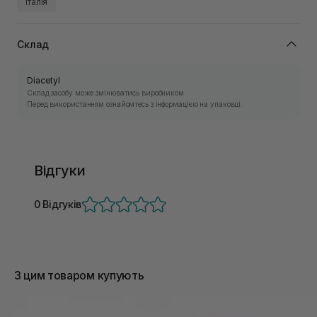
Італія
Склад
Diacetyl
Склад засобу може змінюватись виробником.
Перед використанням ознайомтесь з інформацією на упаковці.
Відгуки
0 Відгуків
З цим товаром купують