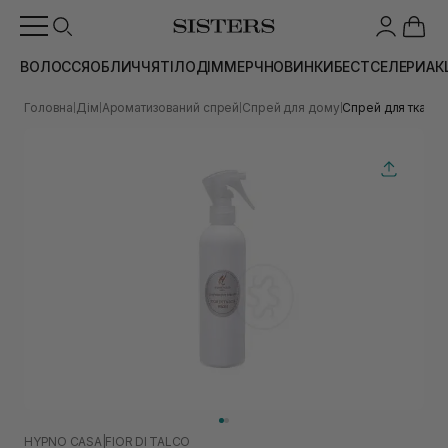
ВОЛОССЯ
ОБЛИЧЧЯ
ТІЛО
ДІМ
МЕРЧ
НОВИНКИ
БЕСТСЕЛЕРИ
АК
Головна
Дім
Ароматизований спрей
Спрей для дому
Спрей для тканин
|
|
|
|
HYPNO CASA
|
FIOR DI TALCO