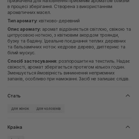
призначена для наповнення приємним ароматом білизни
В наявності
в процесі зберігання. Створена з використанням
Самовивіз м. Рівне, вул. Кулика і Гудачека 23 (ТЦ
ароматичних масел.
Екватор)
Немає в наявності!
Тип аромату:
квітково-деревний
Опис аромату:
аромат відрізняється світлою, свіжою та
цитрусовою ноткою, з квітковим акордом троянди,
бузку та бадяну. Ідеальне поєднання теплих деревних
та бальзамічних ноток: кедрове дерево, диптерикс та
білий мускус.
Спосіб застосування:
розпорошити на текстиль. Надає
свіжості, аромат зберігається протягом кількох годин.
Зменшується ймовірність виникнення неприємних
запахів, особливо при намоканні. Засіб не залишає слідів.
Стать
для жінок
для чоловіків
Країна