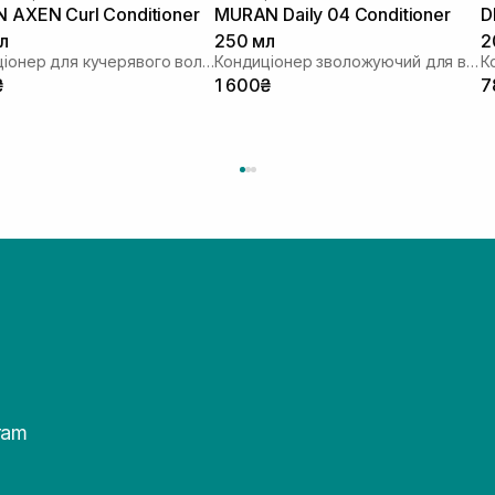
 AXEN Curl Conditioner
MURAN Daily 04 Conditioner
D
л
250 мл
2
Кондиціонер для кучерявого волосся
Кондиціонер зволожуючий для всіх типів волосся
К
₴
1 600₴
7
ram