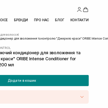
OICE
БРЕНДИ
ПРО НАС
БЛОГ
КОНТАКТИ
 для волосся
|
иціонер для зволоження та контролю "Джерело краси" ORIBE Intense Condit
CONTROL
юючий кондиціонер для зволоження та
аси" ORIBE Intense Conditioner for
 200 мл
Додати в кошик
штою
Немає в наявності!