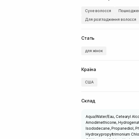
Сухе волосся
Пошкоджен
Для розгладження волосся
Стать
для жінок
Країна
США
Склад
Aqua/Water/Eau, Cetearyl Alco
Amodimethicone, Hydrogenated
Isododecane, Propanediol, Ph
Hydroxypropyltrimonium Chlor