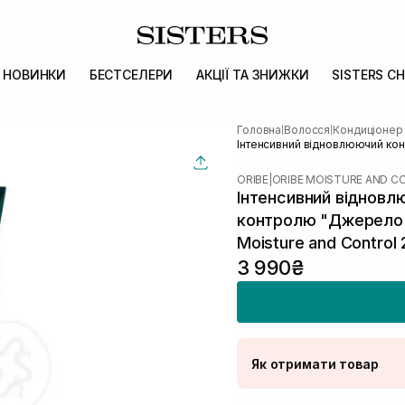
НОВИНКИ
БЕСТСЕЛЕРИ
АКЦІЇ ТА ЗНИЖКИ
SISTERS CH
Головна
Волосся
Кондиціонер
|
|
Інтенсивний відновлюючий конд
ORIBE
|
ORIBE MOISTURE AND 
Інтенсивний відновл
контролю "Джерело кр
Moisture and Control
3 990₴
Як отримати товар
Доставка Новою По