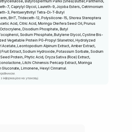
thylcellulose, Butyrospermum Parkii (Shea) Butter, Panthenol,
th-7, Caprylyl Glycol, Laureth-9, Jojoba Esters, Cetrimonium
eth-3, Pentaerythrityl Tetra-Di-T-Butyl
rin, BHT, Trideceth-12, Polysilicone-15, Shorea Stenoptera
etic Acid, Citric Acid, Moringa Oleifera Seed Oil, Prunus
 Octocrylene, Disodium Phosphate, Butyl
copherol, Sodium Phosphate, Butylene Glycol, Cystine Bis-
yzed Vegetable Protein PG-Propyl Silanetriol, Hydrolyzed
l Acetate, Leontopodium Alpinum Extract, Amber Extract,
) Fruit Extract, Sodium Hydroxide, Potassium Sorbate, Sodium
Seed Protein, Phytic Acid, Oryza Sativa (Rice) Extract,
conolactone, Litchi Chinensis Pericarp Extract, Moringa
um Gluconate, Limonene, Hexyl Cinnamal.
иробником.
з інформацією на упаковці.