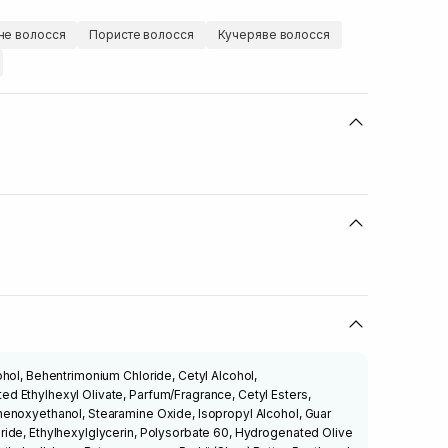
е волосся
Пористе волосся
Кучеряве волосся
hol, Behentrimonium Chloride, Cetyl Alcohol,
 Ethylhexyl Olivate, Parfum/Fragrance, Cetyl Esters,
enoxyethanol, Stearamine Oxide, Isopropyl Alcohol, Guar
ide, Ethylhexylglycerin, Polysorbate 60, Hydrogenated Olive