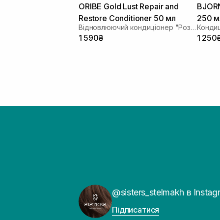
ORIBE Gold Lust Repair and
BJORN
Restore Conditioner 50 мл
250 м
Відновлюючий кондиціонер "Розкіш золота"
1 590₴
1 250
@sisters_stelmakh в Instag
Підписатися