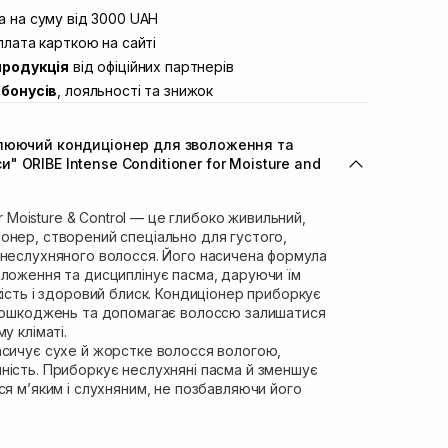
вул. Винниченка 4
 на суму від 3000 UAH
В наявності
ул. Академіка Підстригача, 1В
лата карткою на сайті
Немає в наявності!
продукція
від офіційних партнерів
ул. Івана Франка 36
В наявності
бонусів
, лояльності та знижок
вул. Степана Бандери 45
Немає в наявності!
л. 16-го Липня, 15
Немає в наявності!
влюючий кондиціонер для зволоження та
ул. Кулика і Гудачека 23 (ТЦ
Немає в наявності!
 ORIBE Intense Conditioner for Moisture and
or Moisture & Control — це глибоко живильний,
онер, створений спеціально для густого,
 неслухняного волосся. Його насичена формула
оложення та дисциплінує пасма, даруючи їм
кість і здоровий блиск. Кондиціонер приборкує
 пошкоджень та допомагає волоссю залишатися
у кліматі.
асичує сухе й жорстке волосся вологою,
ність. Приборкує неслухняні пасма й зменшує
ся м’яким і слухняним, не позбавляючи його