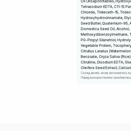
Oil Unsaponifiables, Hydroxye
Tetrasodium EDTA, C11-15 Pare
Chloride, Trideceth-15, Tridec
Hydroxyhydrocinnamate, Glyce
Seed Butter, Quaternium-95, Ac
Domestica Seed Oil, Alcohol,
Methoxydibenzoylmethane, To
PG-Propyl Silanetriol, Hydrol
Vegetable Protein, Tocophery
Citrullus Lanatus (Watermelon
Benzoate, Oryza Sativa (Rice) 
Citrulline, Disodium EDTA, Glu
Oleifera Seed Extract, Calci
Склад засобу може змінюватись в
Перед використанням ознайомтесь 