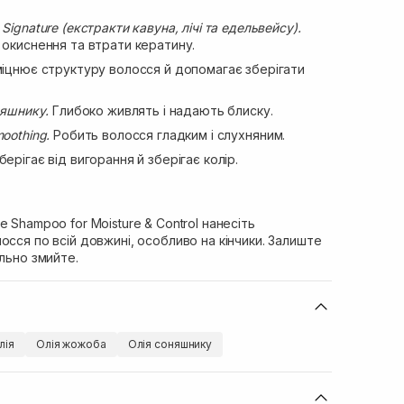
Signature (екстракти кавуна, лічі та едельвейсу).
 окиснення та втрати кератину.
іцнює структуру волосся й допомагає зберігати
няшнику.
Глибоко живлять і надають блиску.
oothing.
Робить волосся гладким і слухняним.
ерігає від вигорання й зберігає колір.
 Shampoo for Moisture & Control нанесіть
осся по всій довжині, особливо на кінчики. Залиште
ельно змийте.
лія
Олія жожоба
Олія соняшнику