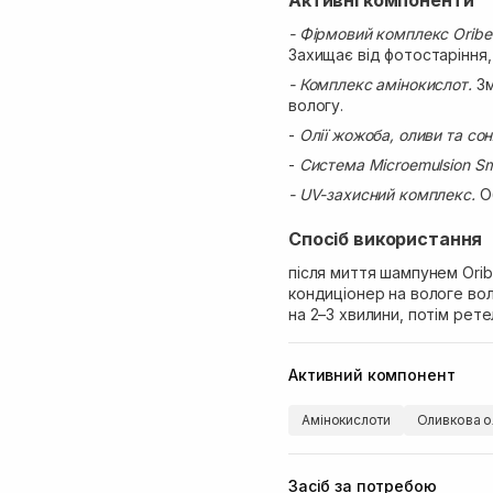
Активні компоненти
- Фірмовий комплекс Oribe 
Захищає від фотостаріння,
- Комплекс амінокислот.
Зм
вологу.
-
Олії жожоба, оливи та со
-
Система Microemulsion Sm
- UV-захисний комплекс.
Об
Спосіб використання
після миття шампунем Oribe
кондиціонер на вологе вол
на 2–3 хвилини, потім рет
Активний компонент
Амінокислоти
Оливкова о
Засіб за потребою