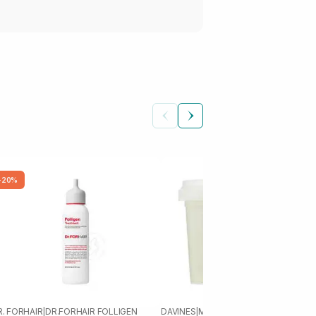
-20%
R. FORHAIR
|
DR.FORHAIR FOLLIGEN
DAVINES
|
MOMO