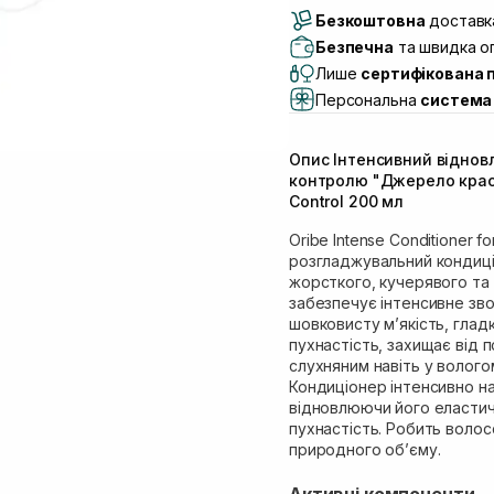
Безкоштовна
Самовивіз м. Луцьк, 
доставка
Самовивіз м. Львів, в
Безпечна
та швидка оп
(Duck’s Lake)
Лише
сертифікована 
Самовивіз м. Львів, в
Персональна
система 
Самовивіз м. Львів, 
Самовивіз м. Рівне, ву
Опис Інтенсивний відно
Самовивіз м. Рівне, в
контролю "Джерело краси"
Екватор)
Control 200 мл
Oribe Intense Conditioner f
розгладжувальний кондиці
жорсткого, кучерявого та
забезпечує інтенсивне зв
шовковисту м’якість, глад
пухнастість, захищає від
слухняним навіть у вологом
Кондиціонер інтенсивно н
відновлюючи його еластич
пухнастість. Робить волос
природного об’єму.