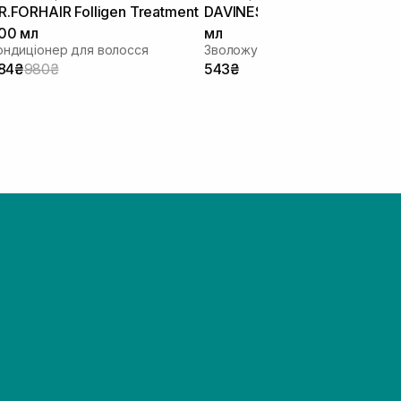
R.FORHAIR Folligen Treatment
DAVINES Momo Conditioner 
00 мл
мл
ондиціонер для волосся
84₴
980₴
543₴