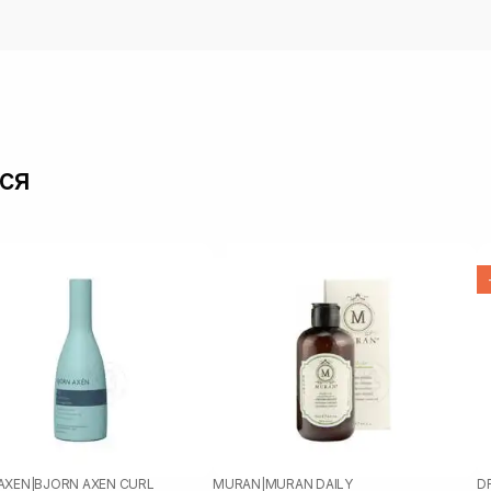
ся
AXEN
|
BJORN AXEN CURL
MURAN
|
MURAN DAILY
D