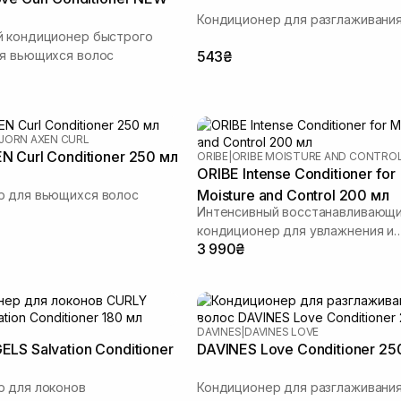
Кондиционер для разглаживания
й кондиционер быстрого
я вьющихся волос
543₴
JORN AXEN CURL
 Curl Conditioner 250 мл
ORIBE
|
ORIBE MOISTURE AND CONTRO
ORIBE Intense Conditioner for
Moisture and Control 200 мл
р для вьющихся волос
Интенсивный восстанавливающ
кондиционер для увлажнения и
3 990₴
контроля "Источник красоты"
S
DAVINES
|
DAVINES LOVE
Ы
LS Salvation Conditioner
DAVINES Love Conditioner 25
 для локонов
Кондиционер для разглаживания