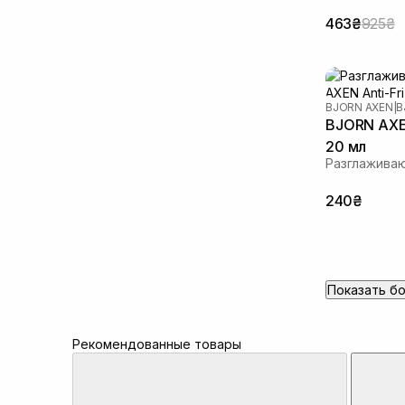
463₴
925₴
BJORN AXEN
|
B
BJORN AXEN
20 мл
Разглажива
240₴
Показать б
Рекомендованные товары