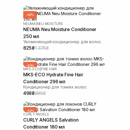
-40%
NEUMA
|
NEU MOISTURE
NEUMA Neu Moisture Conditioner
250 мл
Увлажняющий кондиционер для волос
825₴
1 375₴
-50%
MKS-ECO
|
FINE HAIR
MKS-ECO Hydrate Fine Hair
Conditioner 296 мл
Кондиционер для тонких волос
498₴
995₴
-50%
CURLY ANGELS
CURLY ANGELS Salvation
Conditioner 180 мл