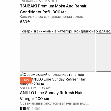
TSUBAKI
|
PREMIUM MOIST
TSUBAKI Premium Moist And Repair
Conditioner Refill 300 мл
Кондиционер для увлажнения волос
630₴
Товари зі знижками в категорії Кондиционер для в
-20%
ANILLO
|
LIME SUNDAY
ANILLO Lime Sunday Refresh Hair
Vinegar 200 мл
Освежающий ополаскиватель для волос
916₴
1 145₴