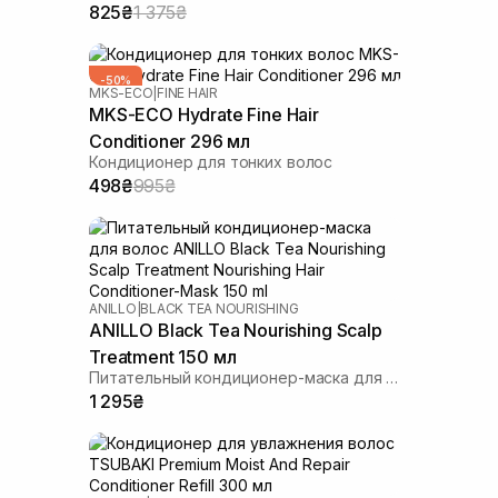
825₴
1 375₴
-50%
MKS-ECO
|
FINE HAIR
MKS-ECO Hydrate Fine Hair
Conditioner 296 мл
Кондиционер для тонких волос
498₴
995₴
ANILLO
|
BLACK TEA NOURISHING
ANILLO Black Tea Nourishing Scalp
Treatment 150 мл
Питательный кондиционер-маска для волос
1 295₴