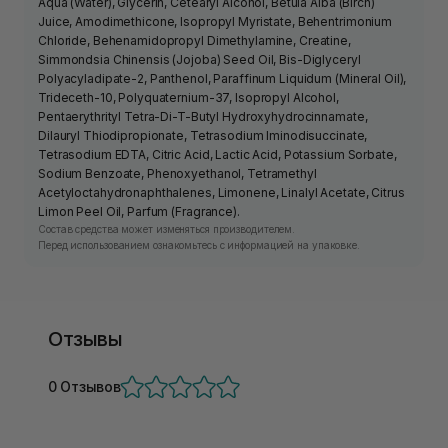
Aqua (Water), Glycerin, Cetearyl Alcohol, Betula Alba (Birch)
Juice, Amodimethicone, Isopropyl Myristate, Behentrimonium
Chloride, Behenamidopropyl Dimethylamine, Creatine,
Simmondsia Chinensis (Jojoba) Seed Oil, Bis-Diglyceryl
Polyacyladipate-2, Panthenol, Paraffinum Liquidum (Mineral Oil),
Trideceth-10, Polyquaternium-37, Isopropyl Alcohol,
Pentaerythrityl Tetra-Di-T-Butyl Hydroxyhydrocinnamate,
Dilauryl Thiodipropionate, Tetrasodium Iminodisuccinate,
Tetrasodium EDTA, Citric Acid, Lactic Acid, Potassium Sorbate,
Sodium Benzoate, Phenoxyethanol, Tetramethyl
Acetyloctahydronaphthalenes, Limonene, Linalyl Acetate, Citrus
Limon Peel Oil, Parfum (Fragrance).
Состав средства может изменяться производителем.
Перед использованием ознакомьтесь с информацией на упаковке.
Отзывы
0 Отзывов