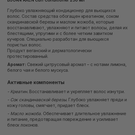
В наличии
Самовывоз Ровно
Глубоко увлажняющий кондиционер для вьющихся
В наличии
волос. Состав средства обогащен креатином, соком
Самовывоз г. Ровно, ул. Кулика и Гудачека 23 (ТЦ
скандинавской березы и маслом жожоба, которые
Экватор)
восстанавливают, увлажняют и питают волосы, делая их
Нет в наличии!
блестящими, упругими и с более четким завитком
кучеров. Специально разработан для вьющихся
пористых волос.
Продукт веганский и дерматологически
протестированный.
Аромат:
Свежий цитрусовый аромат – с нотами лимона,
белого чая и белого мускуса.
Активные компоненты
- Креатин.
Восстанавливает и укрепляет волос изнутри.
- Сок скандинавской березы.
Глубоко увлажняет пряди и
кожу головы, смягчает, придает блеск.
- Масло жожоба.
Обеспечивает длительное увлажнение
и питание, предотвращая повреждение и усиливает
блеск локонов.