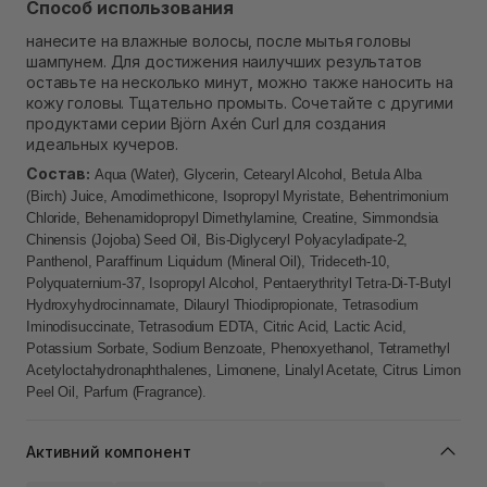
Способ использования
нанесите на влажные волосы, после мытья головы
шампунем. Для достижения наилучших результатов
оставьте на несколько минут, можно также наносить на
кожу головы. Тщательно промыть. Сочетайте с другими
продуктами серии Björn Axén Curl для создания
идеальных кучеров.
Состав:
Aqua (Water), Glycerin, Cetearyl Alcohol, Betula Alba
(Birch) Juice, Amodimethicone, Isopropyl Myristate, Behentrimonium
Chloride, Behenamidopropyl Dimethylamine, Creatine, Simmondsia
Chinensis (Jojoba) Seed Oil, Bis-Diglyceryl Polyacyladipate-2,
Panthenol, Paraffinum Liquidum (Mineral Oil), Trideceth-10,
Polyquaternium-37, Isopropyl Alcohol, Pentaerythrityl Tetra-Di-T-Butyl
Hydroxyhydrocinnamate, Dilauryl Thiodipropionate, Tetrasodium
Iminodisuccinate, Tetrasodium EDTA, Citric Acid, Lactic Acid,
Potassium Sorbate, Sodium Benzoate, Phenoxyethanol, Tetramethyl
Acetyloctahydronaphthalenes, Limonene, Linalyl Acetate, Citrus Limon
Peel Oil, Parfum (Fragrance).
Активний компонент