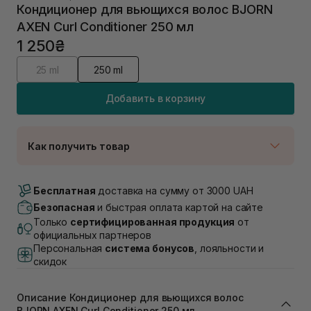
Кондиционер для вьющихся волос BJORN
AXEN Curl Conditioner 250 мл
1 250₴
25 ml
250 ml
Добавить в корзину
Как получить товар
Доставка Новой Почтой
В наличии
Бесплатная
доставка на сумму от 3000 UAH
Самовывоз г. Луцк, Винниченка 4
Безопасная
и быстрая оплата картой на сайте
В наличии
Только
сертифицированная продукция
от
Самовывоз г. Львов, ул. Академика Подстригача,
официальных партнеров
1В (Duck's Lake)
Персональная
система бонусов
, лояльности и
В наличии
скидок
Самовывоз Львов (Ивана Франко 36)
В наличии
Описание Кондиционер для вьющихся волос
Самовывоз г. Львов ул. Степана Бандеры 43
BJORN AXEN Curl Conditioner 250 мл