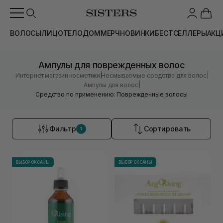
ВОЛОСЫ
ЛИЦО
ТЕЛО
ДОМ
МЕРЧ
НОВИНКИ
БЕСТСЕЛЛЕРЫ
АКЦ
Ампулы для поврежденных волос
|
|
Интернет магазин косметики
Несмываемые средства для волос
|
Ампулы для волос
Средство по применению: Поврежденные волосы
Фильтр
Сортировать
1
ВЫБОР ОКСАНЫ
ВЫБОР ОКСАНЫ