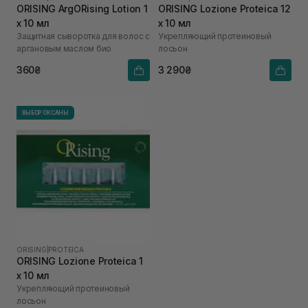
ORISING ArgORising Lotion 1
ORISING Lozione Proteica 12
х 10 мл
х 10 мл
Защитная сыворотка для волос с
Укрепляющий протеиновый
аргановым маслом био
лосьон
360₴
3 290₴
ВЫБОР ОКСАНЫ
ORISING
|
PROTEICA
ORISING Lozione Proteica 1
х 10 мл
Укрепляющий протеиновый
лосьон