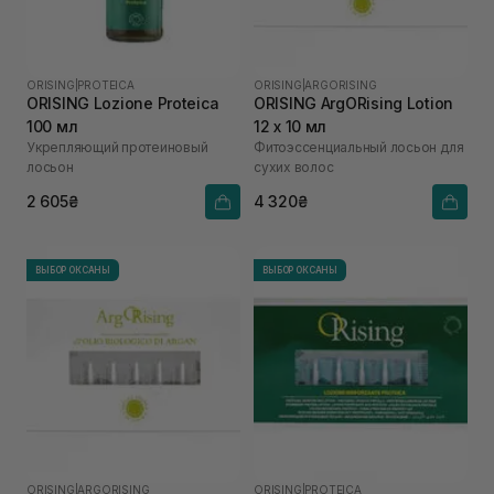
ORISING
|
PROTEICA
ORISING
|
ARGORISING
ORISING Lozione Proteica
ORISING ArgORising Lotion
100 мл
12 х 10 мл
Укрепляющий протеиновый
Фитоэссенциальный лосьон для
лосьон
сухих волос
2 605₴
4 320₴
ВЫБОР ОКСАНЫ
ВЫБОР ОКСАНЫ
ORISING
|
ARGORISING
ORISING
|
PROTEICA