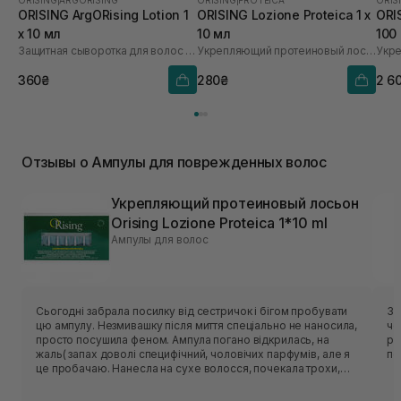
ORISING
|
ARGORISING
ORISING
|
PROTEICA
ORIS
ORISING ArgORising Lotion 1
ORISING Lozione Proteica 1 х
ORI
х 10 мл
10 мл
100
Защитная сыворотка для волос с аргановым маслом био
Укрепляющий протеиновый лосьон
360₴
280₴
2 6
Отзывы о Ампулы для поврежденных волос
Укрепляющий протеиновый лосьон
Orising Lozione Proteica 1*10 ml
Ампулы для волос
Сьогодні забрала посилку від сестричок і бігом пробувати
За
цю ампулу. Незмивашку після миття спеціально не наносила,
че
просто посушила феном. Ампула погано відкрилась, на
ре
жаль( запах доволі специфічний, чоловічих парфумів, але я
по
це пробачаю. Нанесла на сухе волосся, почекала трохи,
про чесала. Через 5 хвилин волосся стало неймовірно
мʼяке (у мене зафарбований у свій колір блонд),