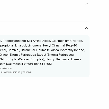
l, Phenoxyethanol, Silk Amino Acids, Cetrimonium Chloride,
ylpropional, Linalool, Limonene, Hexyl Cinnamal, Peg-40
nol, Geraniol, Citronellol, Coumarin, Alpha-Isomethylionone,
lycol, Evernia Furfuracea Extract (Ervenia Furfuracea
 (Chlorophyllin-Copper Complex), Benzyl Benzoate, Ervenia
astri (Oakmoss) Extract), Bht, Ci 42051
иробником.
з інформацією на упаковці.