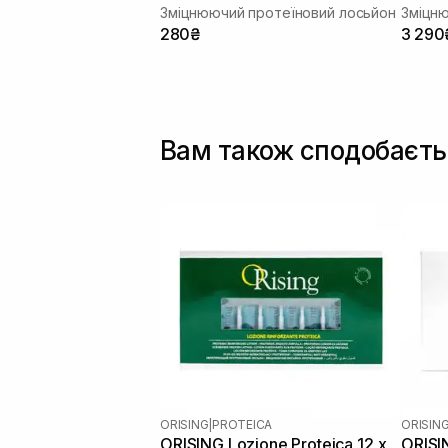
Зміцнюючий протеїновий лосьйон
Зміцн
280₴
3 290
Вам також сподобаєть
ORISING
|
PROTEICA
ORISIN
ORISING Lozione Proteica 12 х
ORISI