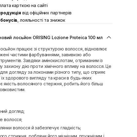
ул. Академіка Підстригача, 1В (Duck’s
лата карткою на сайті
В наявності
продукція
від офіційних партнерів
ул. Івана Франка 36
В наявності
бонусів
, лояльності та знижок
вул. Степана Бандери 45
В наявності
л. 16-го Липня, 15
В наявності
овий лосьйон ORISING Lozione Proteica 100 мл
ул. Кулика і Гудачека 23 (ТЦ Екватор)
В наявності
осьйон працює зі структурою волосся, відновлює
оджені частими фарбуваннями, завивкою або
трументів. Завдяки амінокислотам, отриманим із
у захисну дію проти хімічного впливу на волосся. Це
для догляду за локонами різного типу, що сприяє
їх здорового вигляду та краси в будь-яких
є якість волосяного стержня, робить його більш
овковистим.
ний догляд;
ке волосся;
лянки волосся й забезпечує гладкість;
ого стрижня, роблячи його міцнішим, пружнішим і