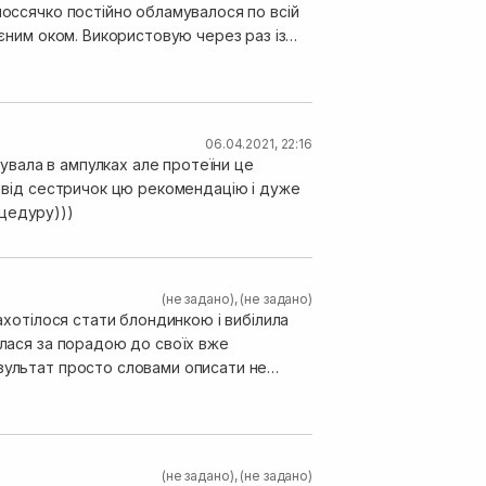
лоссячко постійно обламувалося по всій
оєним оком. Використовую через раз із
06.04.2021, 22:16
вала в ампулках але протеїни це
а від сестричок цю рекомендацію і дуже
цедуру)))
(не задано)
,
(не задано)
захотілося стати блондинкою і вибілила
улася за порадою до своїх вже
езультат просто словами описати не
(не задано)
,
(не задано)