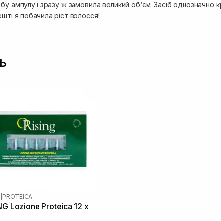
обу ампулу і зразу ж замовила великий об‘єм. Засіб однозначно
шті я побачила ріст волосся!
ь
G
|
PROTEICA
G Lozione Proteica 12 х