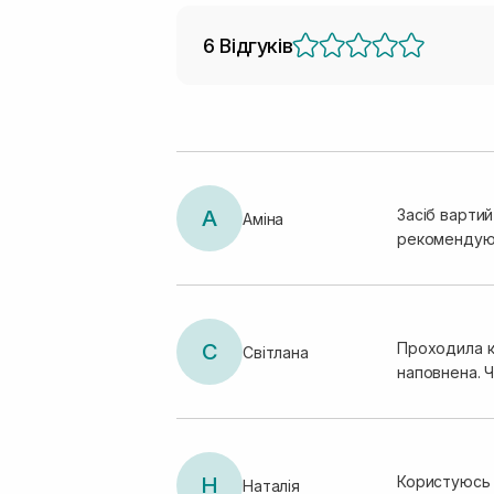
6 Відгуків
А
Засіб вартий
Аміна
рекомендую ,
С
Проходила к
Світлана
наповнена. 
Н
Користуюсь н
Наталія