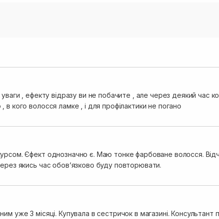
 уваги , ефекту відразу ви не побачите , але через деякий час 
 в кого волосся ламке , і для профілактики не погано
урсом. Єфект однозначно є. Маю тонке фарбоване волосся. Відч
Через якись час обов‘язково буду повторювати.
им уже 3 місяці. Купувала в сестричок в магазині. Консультант п