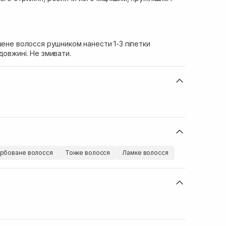
шене волосся рушником нанести 1-3 піпетки
довжині. Не змивати.
рбоване волосся
Тонке волосся
Ламке волосся