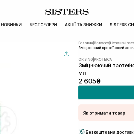
НОВИНКИ
БЕСТСЕЛЕРИ
АКЦІЇ ТА ЗНИЖКИ
SISTERS CH
Головна
Волосся
Незмивні зас
|
|
Зміцнюючий протеїновий лосьй
ORISING
|
PROTEICA
Зміцнюючий протеїно
мл
2 605₴
Як отримати товар
Доставка Новою По
Безкоштовна
Самовивіз м. Луцьк, 
доставка