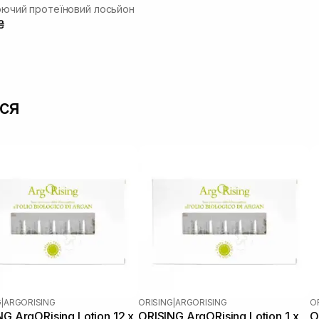
юючий протеїновий лосьйон
₴
ся
G
|
ARGORISING
ORISING
|
ARGORISING
O
NG ArgORising Lotion 12 х
ORISING ArgORising Lotion 1 х
O