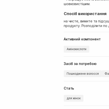
шовковистішим.
Спосіб використання
на чисте, вимите та підсу
продукту. Розподілити по 
Активний компонент
Амінокислоти
Засіб за потребою
Пошкоджене волосся
Фа
Стать
для жінок