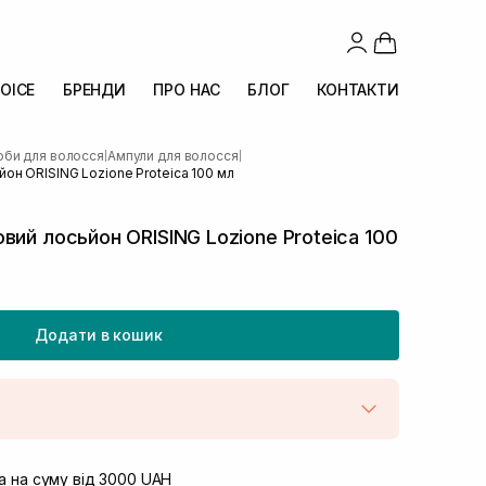
OICE
БРЕНДИ
ПРО НАС
БЛОГ
КОНТАКТИ
оби для волосся
Ампули для волосся
|
|
он ORISING Lozione Proteica 100 мл
вий лосьйон ORISING Lozione Proteica 100
Додати в кошик
штою
В наявності
вул. Винниченка 4
 на суму від 3000 UAH
В наявності