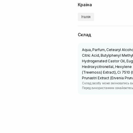
Країна
Італія
Склад
Aqua, Parfum, Cetearyl Alcoho
Citric Acid, Butylphenyl Meth
Hydrogenated Castor Oil, Euge
Hedroxycitronellal, Hexylene G
(Treemoss) Extract), Ci 7510
Prunastri Extract (Ervenia Prun
Склад засобу може змінюватись в
Перед використанням ознайомтесь 