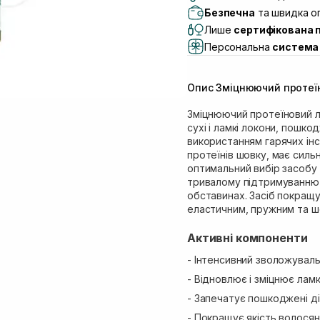
Самовивіз м. Львів, в
Безпечна
та швидка оп
Lake)
Лише
сертифікована 
Самовивіз м. Львів, в
Персональна
система 
Самовивіз м. Львів, 
Самовивіз м. Рівне, ву
Опис Зміцнюючий протеїн
Самовивіз м. Рівне, в
Зміцнюючий протеїновий л
сухі і ламкі локони, пошк
використанням гарячих інс
протеїнів шовку, має сильн
оптимальний вибір засобу 
тривалому підтримуванню 
обставинах. Засіб покращу
еластичним, пружним та ш
Активні компоненти
- Інтенсивний зволожуваль
- Відновлює і зміцнює лам
- Запечатує пошкоджені ді
- Покращує якість волосян