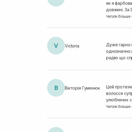
як я фарбова
довжині. За 
іншим незми
Читати більше
V
Дуже гарно 
Victoria
однозначно м
радію що сп
В
Цей протеїно
Вікторія Гуменюк
волосся супр
улюблених с
можливо, це
Читати більше