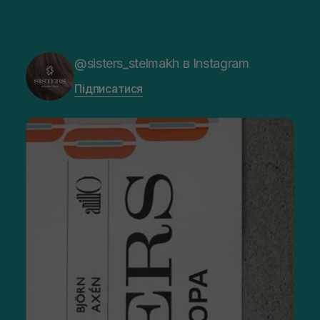
@sisters_stelmakh в Instagram
Підписатися