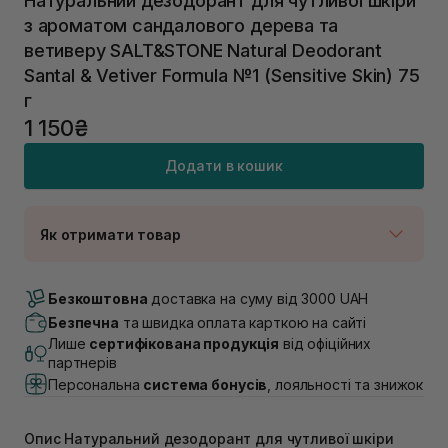
Натуральний дезодорант для чутливої шкіри
з ароматом сандалового дерева та
ветиверу SALT&STONE Natural Deodorant
Santal & Vetiver Formula №1 (Sensitive Skin) 75
г
1 150₴
Додати в кошик
Як отримати товар
Доставка Новою Поштою
В наявності
Безкоштовна
доставка на суму від 3000 UAH
Самовивіз м. Луцьк, вул. Винниченка 4
Безпечна
та швидка оплата карткою на сайті
В наявності
Лише
сертифікована продукція
від офіційних
Самовивіз м. Львів, вул. Академіка Підстригача, 1В
партнерів
(Duck’s Lake)
Персональна
система бонусів
, лояльності та знижок
В наявності
Самовивіз м. Львів, вул. Івана Франка 36
В наявності
Опис Натуральний дезодорант для чутливої шкіри