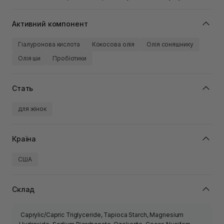
Активний компонент
Гіалуронова кислота
Кокосова олія
Олія соняшнику
Олія ши
Пробіотики
Стать
для жінок
Країна
США
Склад
Caprylic/Capric Triglyceride, Tapioca Starch, Magnesium