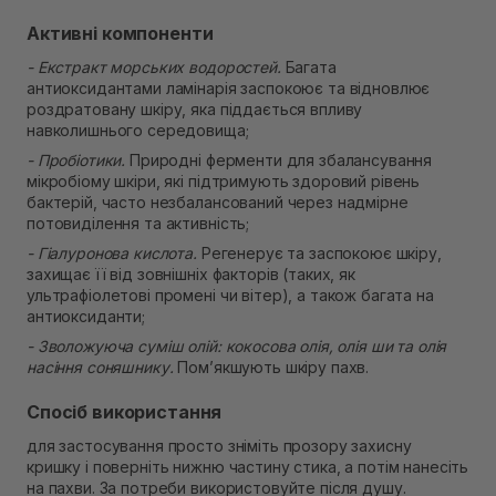
Активні компоненти
- Екстракт морських водоростей.
Багата
антиоксидантами ламінарія заспокоює та відновлює
роздратовану шкіру, яка піддається впливу
навколишнього середовища;
- Пробіотики.
Природні ферменти для збалансування
мікробіому шкіри, які підтримують здоровий рівень
бактерій, часто незбалансований через надмірне
потовиділення та активність;
- Гіалуронова кислота.
Регенерує та заспокоює шкіру,
захищає її від зовнішніх факторів (таких, як
ультрафіолетові промені чи вітер), а також багата на
антиоксиданти;
- Зволожуюча суміш олій: кокосова олія, олія ши та олія
насіння соняшнику.
Пом’якшують шкіру пахв.
Спосіб використання
для застосування просто зніміть прозору захисну
кришку і поверніть нижню частину стика, а потім нанесіть
на пахви. За потреби використовуйте після душу.