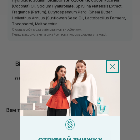
Hydroxide, Sodium Bicarbonate, Ozokerite, Cocos Nucifera
(Coconut) Oil, Sodium Hyaluronate, Spirulina Platensis Extract,
Fragrance (Parfum), Butyrospermum Parkii (Shea) Butter,
Helianthus Annuus (Sunflower) Seed Oil, Lactobacillus Ferment,
Tocopherol, Maltodextrin.
Склад засобу може змінюватись виробником.
Перед використанням ознайомтесь з інформацією на упаковці.
Відгуки
0 Відгуків
Вам також сподобається