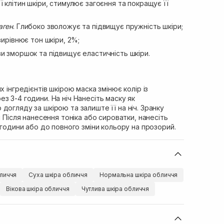
ї клітин шкіри, стимулює загоєння та покращує її
аген
. Глибоко зволожує та підвищує пружність шкіри;
ирівнює тон шкіри, 2%;
и зморшок та підвищує еластичність шкіри.
х інгредієнтів шкірою маска змінює колір із
з 3-4 години. На ніч Нанесіть маску як
догляду за шкірою та залиште її на ніч. Зранку
с Після нанесення тоніка або сироватки, нанесіть
4 години або до повного зміни кольору на прозорий.
личчя
Суха шкіра обличчя
Нормальна шкіра обличчя
Вікова шкіра обличчя
Чутлива шкіра обличчя