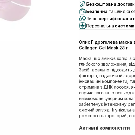
Безкоштовна
Самовивіз м. Луцьк, 
доставка
Самовивіз м. Львів, в
Безпечна
та швидка оп
Lake)
Лише
сертифікована 
Самовивіз м. Львів, в
Персональна
система 
Самовивіз м. Львів, 
Самовивіз м. Рівне, ву
Опис Гідрогелева маска 
Самовивіз м. Рівне, в
Collagen Gel Mask 28 г
Маска, що змінює колір із
глибокого зволоження, від
Засіб ідеально підходить д
факторів, надаючи їй здор
інноваційні компоненти, та
отримана з ДНК лосося, як
сприяє загоєнню пошкоджен
низькомолекулярним колаге
забезпечує інтенсивну рег
сяючий вигляд. Її унікальн
рожевого на прозорий, сві
Активні компоненти