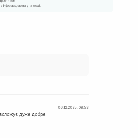
иробником.
з інформацією на упаковці.
06.12.2025, 08:53
 зволожує дуже добре.