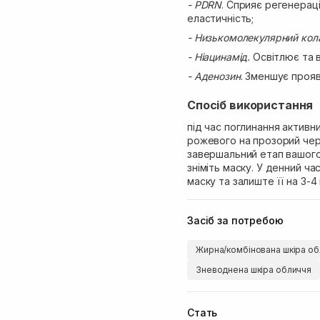
- PDRN
. Сприяє регенераці
еластичність;
- Низькомолекулярний кол
- Ніацинамід.
Освітлює та в
- Аденозин
. Зменшує прояв
Спосіб використання
під час поглинання активни
рожевого на прозорий чере
завершальний етап вашого 
зніміть маску. У денний ча
маску та залиште її на 3-
Засіб за потребою
Жирна/комбінована шкіра об
Зневоднена шкіра обличчя
Стать