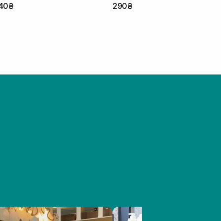
40₴
290₴