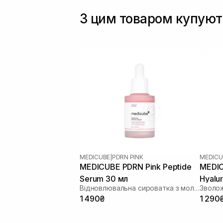
З цим товаром купуют
MEDICUBE
|
PDRN PINK
MEDICU
MEDICUBE PDRN Pink Peptide
MEDIC
Serum 30 мл
Hyalur
Відновлювальна сироватка з молекулами ДНК та рожевими пептидами
50 мл
1 490₴
1 290