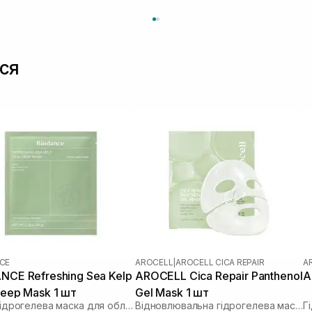
ся
CE
AROCELL
|
AROCELL CICA REPAIR
A
NCE Refreshing Sea Kelp
AROCELL Cica Repair Panthenol
A
Deep Mask 1 шт
Gel Mask 1 шт
Нічна гідрогелева маска для обличчя з морськими водоростями
Відновлювальна гідрогелева маска з екзосомами центели та пантенолом