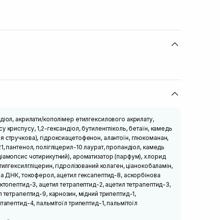
діол, акрилати/кополімер етилгексилового акрилату,
у криспусу, 1,2-гександіол, бутиленгліколь, бетаїн, камедь
 стручкова), гідроксиацетофенон, алантоїн, глюкоманан,
1, пантенол, полігліцерил-10 лаурат, пропандіол, камедь
іамопсис чотирикутний), ароматизатор (парфум), хлорид
тилгексилгліцерин, гідролізований колаген, ціанокобаламін,
ва ДНК, токоферол, ацетил гексапептид-8, аскорбінова
октопептид-3, ацетил тетрапептид-2, ацетил тетрапептид-3,
л тетрапептид-9, карнозин, мідний трипептид-1,
тапептид-4, пальмітоїл трипептид-1, пальмітоїл