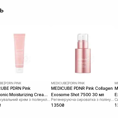
ь
BE
|
PDRN PINK
MEDICUBE
|
PDRN PINK
M
UBE PDRN Pink
MEDICUBE PDNR Pink Collagen
M
onic Moisturizing Cream
Exosome Shot 7500 30 мл
E
Зволожувальний крем з полінуклеотидами та гіалуроновою кислотою
Регенеруюча сироватка з полінуклеотидами, екзосомами та спікулами
₴
1 350₴
1