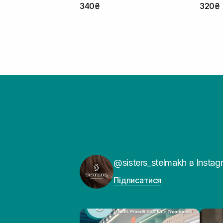
340₴
320₴
@sisters_stelmakh в Instag
Підписатися