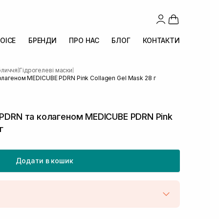
OICE
БРЕНДИ
ПРО НАС
БЛОГ
КОНТАКТИ
бличчя
Гідрогелеві маски
|
|
олагеном MEDICUBE PDRN Pink Collagen Gel Mask 28 г
 PDRN та колагеном MEDICUBE PDRN Pink
г
Додати в кошик
штою
В наявності