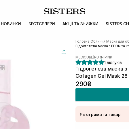
НОВИНКИ
БЕСТСЕЛЕРИ
АКЦІЇ ТА ЗНИЖКИ
SISTERS CH
Головна
Обличчя
Маска для о
|
|
Гідрогелева маска з PDRN та к
MEDICUBE
|
PDRN PINK
1 відгуків
Гідрогелева маска з
Collagen Gel Mask 28 
290₴
Як отримати товар
Доставка Новою По