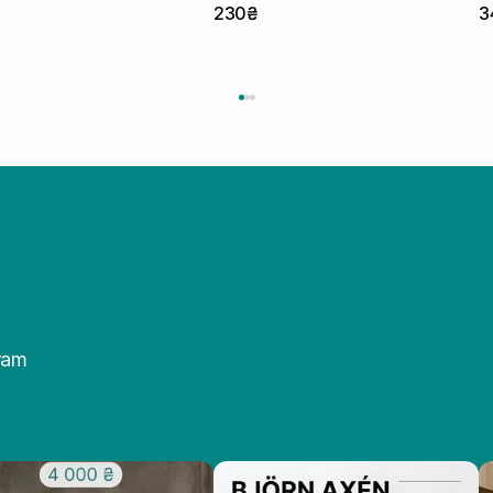
230₴
3
ram