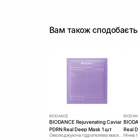
Вам також сподобаєть
BIODANCE
BIODAN
BIODANCE Rejuvenating Caviar
BIODA
PDRN Real Deep Mask 1 шт
Real 
Омолоджуюча гідрогелева маска з ікрою і PDRN