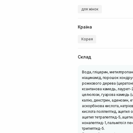
для жінок
Країна
Корея
Склад
Вода, гліцерин, метилпропан
ніацинамід, порошок хондрус
рожкового дерева (цератонія
ксантанова камедь, лаурет-2
целюлози, гуарова камедь (ц
калію, декстрин, аденозин, е
аскорбінова кислота, натріє
кислота поліпептид, ацетил 
ацетил тетрапептид-5, ацети
нонапептид-1, пальмітоїл пен
трипептид-5.