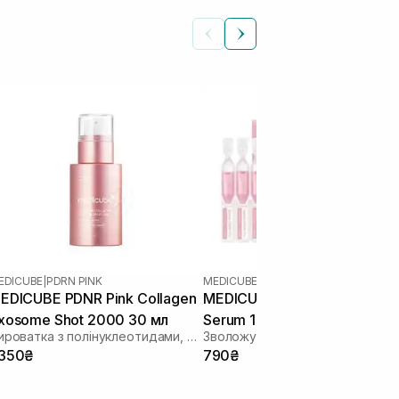
EDICUBE
|
PDRN PINK
MEDICUBE
|
PDRN PINK
EDICUBE PDNR Pink Collagen
MEDICUBE PDRN Pink One D
xosome Shot 2000 30 мл
Serum 10 шт
Сироватка з полінуклеотидами, екзосомами та спікулами, для щоденного використання
 350₴
790₴