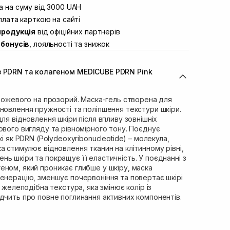
вул. Винниченка 4
 на суму від 3000 UAH
Немає в наявності!
ул. Академіка Підстригача, 1В (Duck’s
лата карткою на сайті
В наявності
продукція
від офіційних партнерів
ул. Івана Франка 36
В наявності
бонусів
, лояльності та знижок
вул. Степана Бандери 45
Немає в наявності!
л. 16-го Липня, 15
В наявності
з PDRN та колагеном MEDICUBE PDRN Pink
ул. Кулика і Гудачека 23 (ТЦ Екватор)
В наявності
 рожевого на прозорий. Маска-гель створена для
новлення пружності та поліпшення текстури шкіри.
ля відновлення шкіри після впливу зовнішніх
ового вигляду та рівномірного тону. Поєднує
кі як PDRN (Polydeoxyribonucleotide) – молекула,
а стимулює відновлення тканин на клітинному рівні,
ь шкіри та покращує її еластичність. У поєднанні з
ном, який проникає глибше у шкіру, маска
енерацію, зменшує почервоніння та повертає шкірі
а желеподібна текстура, яка змінює колір із
дчить про повне поглинання активних компонентів.