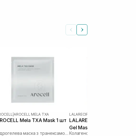
ROCELL
|
AROCELL MELA TXA
LALARECIPE
ROCELL Mela TXA Mask 1 шт
LALARECIPE Collagen Meltin
Gel Mask 1 шт
Гідрогелева маска з транексамовою кислотою, глутатіоном та арбутином