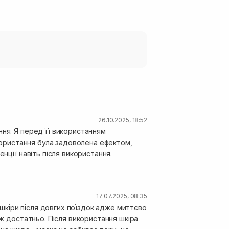
26.10.2025, 18:52
ння. Я перед її використанням
икористання була задоволена ефектом,
нції навіть після використання.
17.07.2025, 08:35
шкіри після довгих поїздок адже миттєво
іж достатньо. Після використання шкіра