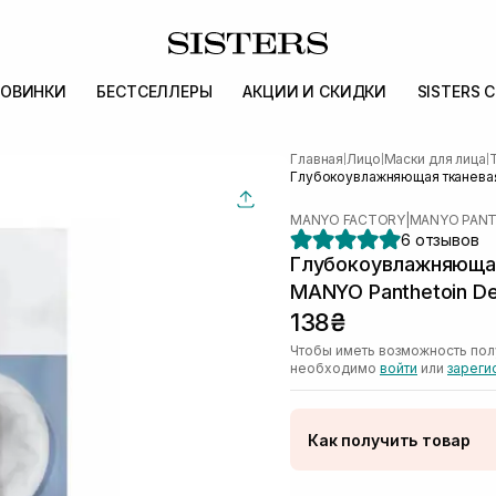
ОВИНКИ
БЕСТСЕЛЛЕРЫ
АКЦИИ И СКИДКИ
SISTERS 
Главная
Лицо
Маски для лица
|
|
|
Глубокоувлажняющая тканевая 
MANYO FACTORY
|
MANYO PANT
6 отзывов
Глубокоувлажняющая
MANYO Panthetoin De
138₴
Чтобы иметь возможность пол
необходимо
войти
или
зареги
Как получить товар
Доставка Новой Поч