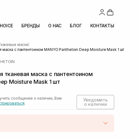
CHOICE
БРЕНДЫ
О НАС
БЛОГ
КОНТАКТЫ
Тканевые маски
|
маска с пантентоином MANYO Panthetoin Deep Moisture Mask 1 шт
HETOIN
 тканевая маска с пантентоином
ep Moisture Mask 1 шт
учить сообщение о наличии, Вам
Уведомить
стрироваться
.
о наличии
той
Нет в наличии!