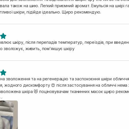
ала також на шию. Легкий приємний аромат. Емульсія на шкірі га
тливої шкіри, підійде ідеально. Щиро рекомендую.
влює шкіру, після перепадів температур, переїздів, при введенн
но зволожує, живить, помʼякшує шкіру
 на зволоження та на регенерацію та заспокоєння шкіри обличчя
, жодного дискомфорту 😍 після застосування на обличчі нема ж
зволожена шкіра 😻 поціновувачам тканинних масок щиро рекоме
 багато , що дуже тішить )