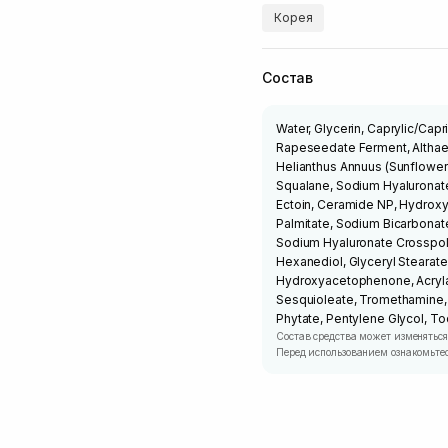
Корея
Состав
Water, Glycerin, Caprylic/Cap
Rapeseedate Ferment, Althaea
Helianthus Annuus (Sunflower)
Squalane, Sodium Hyaluronate
Ectoin, Ceramide NP, Hydrox
Palmitate, Sodium Bicarbonat
Sodium Hyaluronate Crosspoly
Hexanediol, Glyceryl Stearate
Hydroxyacetophenone, Acrylat
Sesquioleate, Tromethamine, E
Phytate, Pentylene Glycol, To
Состав средства может изменяться
Перед использованием ознакомьтес