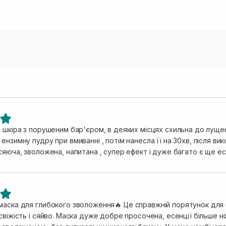
і шкіра з порушеним бар'єром, в деяких місцях схильна до луще
ензимну пудру при вмиванні , потім нанесла її на 30хв, після в
сяюча, зволожена, напитана , супер ефект і дуже багато є ще есе
маска для глибокого зволоження🔥 Це справжній порятунок для 
свіжість і сяйво. Маска дуже добре просочена, есенції більше н