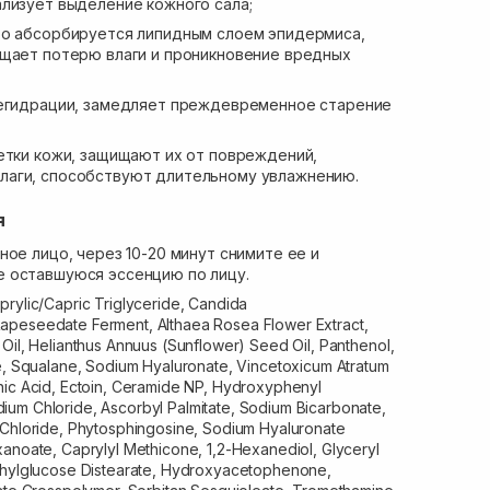
лизует выделение кожного сала;
о абсорбируется липидным слоем эпидермиса,
ащает потерю влаги и проникновение вредных
егидрации, замедляет преждевременное старение
етки кожи, защищают их от повреждений,
аги, способствуют длительному увлажнению.
я
ное лицо, через 10-20 минут снимите ее и
 оставшуюся эссенцию по лицу.
prylic/Capric Triglyceride, Candida
apeseedate Ferment, Althaea Rosea Flower Extract,
Oil, Helianthus Annuus (Sunflower) Seed Oil, Panthenol,
ne, Squalane, Sodium Hyaluronate, Vincetoxicum Atratum
nic Acid, Ectoin, Ceramide NP, Hydroxyphenyl
um Chloride, Ascorbyl Palmitate, Sodium Bicarbonate,
 Chloride, Phytosphingosine, Sodium Hyaluronate
xanoate, Caprylyl Methicone, 1,2-Hexanediol, Glyceryl
thylglucose Distearate, Hydroxyacetophenone,