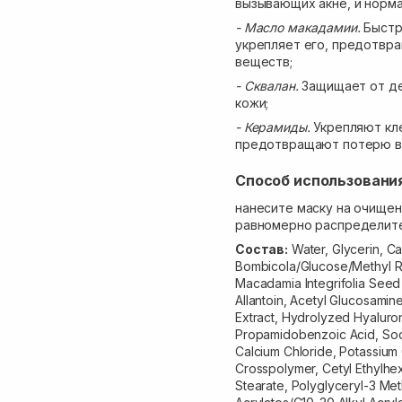
вызывающих акне, и норма
- Масло макадамии.
Быстр
укрепляет его, предотвр
веществ;
- Сквалан.
Защищает от д
кожи;
- Керамиды.
Укрепляют кл
предотвращают потерю вл
Способ использовани
нанесите маску на очищен
равномерно распределите
Состав:
Water, Glycerin, Ca
Bombicola/Glucose/Methyl R
Macadamia Integrifolia Seed 
Allantoin, Acetyl Glucosami
Extract, Hydrolyzed Hyaluro
Propamidobenzoic Acid, Sodi
Calcium Chloride, Potassium
Crosspolymer, Cetyl Ethylhe
Stearate, Polyglyceryl-3 Me