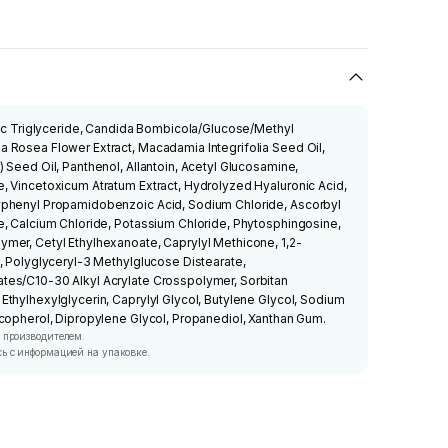
ric Triglyceride, Candida Bombicola/Glucose/Methyl
 Rosea Flower Extract, Macadamia Integrifolia Seed Oil,
 Seed Oil, Panthenol, Allantoin, Acetyl Glucosamine,
, Vincetoxicum Atratum Extract, Hydrolyzed Hyaluronic Acid,
yphenyl Propamidobenzoic Acid, Sodium Chloride, Ascorbyl
e, Calcium Chloride, Potassium Chloride, Phytosphingosine,
mer, Cetyl Ethylhexanoate, Caprylyl Methicone, 1,2-
, Polyglyceryl-3 Methylglucose Distearate,
es/C10-30 Alkyl Acrylate Crosspolymer, Sorbitan
thylhexylglycerin, Caprylyl Glycol, Butylene Glycol, Sodium
copherol, Dipropylene Glycol, Propanediol, Xanthan Gum.
 производителем.
ь с информацией на упаковке.