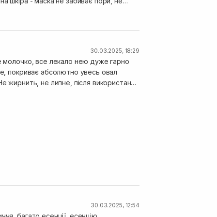
30.03.2025, 18:29
не, покриває абсолютно увесь овал
Не жирнить, не липне, після використання
було достатньо, але шкіра на дотик
30.03.2025, 12:54
ччя, багато есенції, есенцію