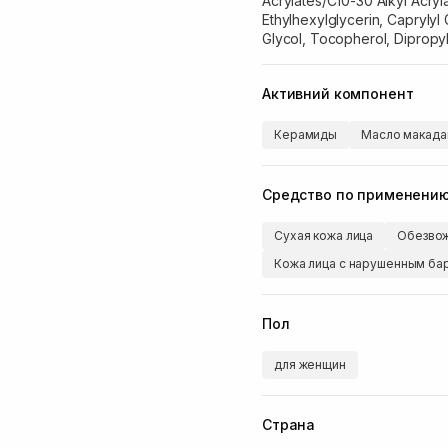
Acrylates/C10-30 Alkyl Acry
Ethylhexylglycerin, Caprylyl
Glycol, Tocopherol, Dipropy
Активний компонент
Керамиды
Масло макада
Средство по применени
Сухая кожа лица
Обезвож
Кожа лица с нарушенным б
Пол
для женщин
Страна