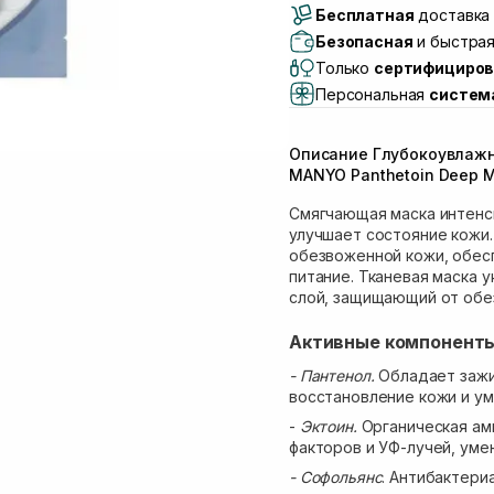
Бесплатная
Самовывоз г. Луцк, 
доставка 
Самовывоз г. Львов, 
Безопасная
и быстрая
Lake)
Только
сертифициров
Самовывоз Львов (И
Персональная
систем
Самовывоз г. Львов 
Самовывоз Ровно
Описание Глубокоувлажн
Самовывоз г. Ровно, 
MANYO Panthetoin Deep M
Смягчающая маска интенси
улучшает состояние кожи.
обезвоженной кожи, обес
питание. Тканевая маска 
слой, защищающий от обе
Активные компонент
- Пантенол.
Обладает заж
восстановление кожи и у
-
Эктоин.
Органическая ам
факторов и УФ-лучей, уме
- Софольянс
. Антибактери