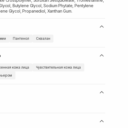
late Crosspolymer, Sorbitan Sesquioleate, Tromethamine,
 Glycol, Butylene Glycol, Sodium Phytate, Pentylene
lene Glycol, Propanediol, Xanthan Gum.
мии
Пантенол
Сквалан
ю
енная кожа лица
Чувствительная кожа лица
арьером