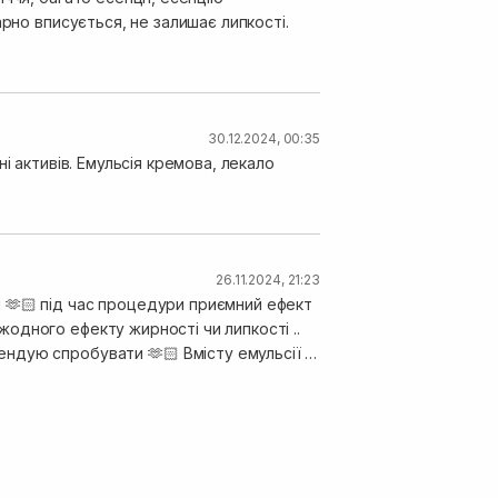
рно вписується, не залишає липкості.
30.12.2024, 00:35
і активів. Емульсія кремова, лекало
26.11.2024, 21:23
 🫶🏻 під час процедури приємний ефект
одного ефекту жирності чи липкості ..
ндую спробувати 🫶🏻 Вмісту емульсії в