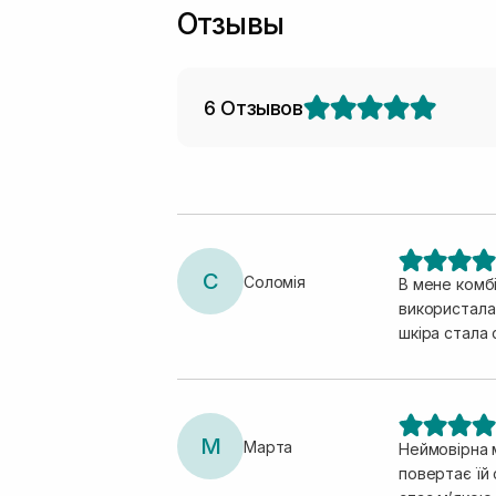
Отзывы
6 Отзывов
С
Соломія
В мене комб
використала 
шкіра стала 
М
Марта
Неймовірна 
повертає їй 