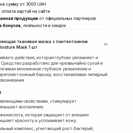
Винниченка 4
на сумму от 3000 UAH
Нет в наличии!
ул. Академика Подстригача, 1В (Duck's
 оплата картой на сайте
Нет в наличии!
анная продукция
от официальных партнеров
вана Франко 36)
Нет в наличии!
а бонусов
, лояльности и скидок
ул. Степана Бандеры 43
Нет в наличии!
Нет в наличии!
яющая тканевая маска с пантентоином
ул. Кулика и Гудачека 23 (ТЦ Экватор)
Нет в наличии!
oisture Mask 1 шт
вного действия, которая глубоко увлажняет и
 Средство разработано для чрезвычайно сухой и
печивая мгновенное глубокое увлажнение и
укрепляет кожный барьер, восстанавливая липидный
звоживания.
ы
ивляющими свойствами, стимулирует
меньшает воспаление;
инокислота, которая защищает от внешних
ньшает красноту и успокаивает кожу;
альный комплекс, угнетающий рост бактерий,