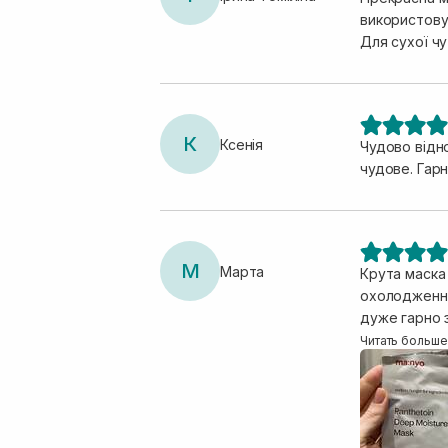
використовув
Для сухої чу
К
Ксенія
Чудово відно
чудове. Гар
М
Марта
Крута маска
охолодження
дуже гарно 
пачці дуууже
Читать больше