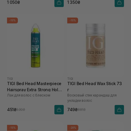
мл
1 050₴
1 350₴
-15%
-15%
TIGI
TIGI
TIGI Bed Head Masterpiece
TIGI Bed Head Wax Stick 73
Hairspray Extra Strong Hold
г
Лак для волос с блеском
Восковый стик карандаш для
Level 4 75 мл
укладки волос
451₴
749₴
530₴
881₴
-15%
-20%