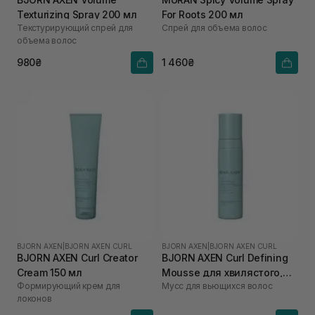
Texturizing Spray 200 мл
For Roots 200 мл
Текстурирующий спрей для
Спрей для объема волос
объема волос
980₴
1 460₴
BJORN AXEN
|
BJORN AXEN CURL
BJORN AXEN
|
BJORN AXEN CURL
BJORN AXEN Curl Creator
BJORN AXEN Curl Defining
Cream 150 мл
Mousse для хвилястого,
Формирующий крем для
Мусс для вьющихся волос
кучерявого та дуже
локонов
кучерявого волосся 200