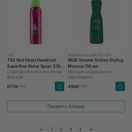
TIGI
NEQI
|
NEQI VOLUME VICTORY
TIGI Bed Head Headrush
NEQI Volume Victory Styling
Superfine Shine Spray 200
Mousse 150 мл
Спрей для блеска волос легкой
Мусс для укладки волос с
мл
фиксации
термозащитой
677₴
460₴
796₴
575₴
Показать больше
←
1
2
3
4
→