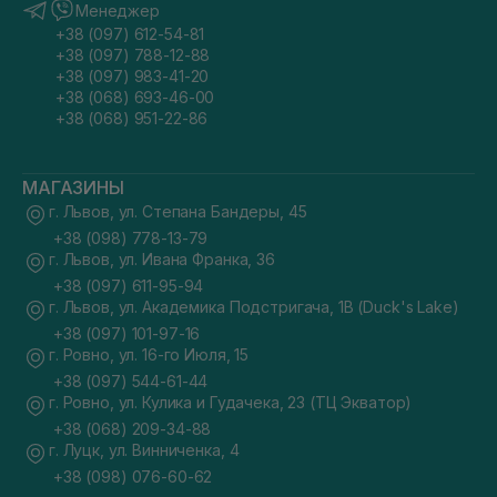
Менеджер
+38 (097) 612-54-81
В нашем каталоге собраны лучшие товары от
+38 (097) 788-12-88
отечественных и зарубежных производителей. Самые
+38 (097) 983-41-20
популярные средства этой категории — доступные
европейские, натуральные корейские, американские и
+38 (068) 693-46-00
итальянские линейки для профессионального ухода. Вся
+38 (068) 951-22-86
продукция является безопасной, не утяжеляет локоны и
помогает поддерживать их естественный блеск
и здоровье.
МАГАЗИНЫ
Преимущества профессиональных средств
г. Львов, ул. Степана Бандеры, 45
для укладки волос
+38 (098) 778-13-79
г. Львов, ул. Ивана Франка, 36
Выбирать бьюти-продукты для ежедневного
моделирования прически нужно максимально
+38 (097) 611-95-94
ответственно, ведь здоровье локонов зависит от качества
г. Львов, ул. Академика Подстригача, 1В (Duck's Lake)
компонентов. И именно профессиональные средства для
+38 (097) 101-97-16
укладки волос кардинально отличаются своей
г. Ровно, ул. 16-го Июля, 15
безопасностью и конечным результатом на прядях.
+38 (097) 544-61-44
Салонные линейки имеют высокотехнологичные формулы,
г. Ровно, ул. Кулика и Гудачека, 23 (ТЦ Экватор)
обогащенные растительными экстрактами, витаминами и
действенными термозащитными компонентами. Благодаря
+38 (068) 209-34-88
этому локоны получают полноценный уход за прядями
г. Луцк, ул. Винниченка, 4
непосредственно во время сушки или
горячего накручивания.
+38 (098) 076-60-62