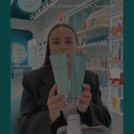
выпрямляющие для кудрявых локонов;
блестящие для придания оригинальности.
Не упустите возможность профессиональные средства для
укладки волос купить онлайн по приемлемой цене, не
выходя из дома. Мы поможем в выборе оптимального
варианта, который подойдет именно вам. При продаже
средств для укладки волос в интернет-магазине наши
консультанты объясняют все нюансы. Просто позвоните им
по указанным на сайте телефонам.
Кремы и масляные текстуры
Крем может использоваться для ухода, а также активно
применяется как средство для укладки волос в Киеве и
других городах. Он идеален для тяжелых или кудрявых
прядей, быстро устраняет пушистость. При применении на
сухих и ломких локонах увлажняет их в течение
длительного периода.
Вы можете купить средства для укладки волос
следующего типа:
выпрямляющие;
осветляющие;
добавляющие объем.