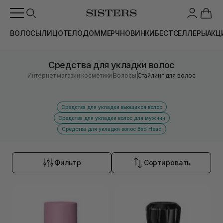
ВОЛОСЫ
ЛИЦО
ТЕЛО
ДОМ
МЕРЧ
НОВИНКИ
БЕСТСЕЛЛЕРЫ
АКЦ
Средства для укладки волос
|
|
Интернет магазин косметики
Волосы
Стайлинг для волос
Средства для укладки вьющихся волос
Средства для укладки волос для мужчин
Средства для укладки волос Bed Head
Фильтр
Сортировать