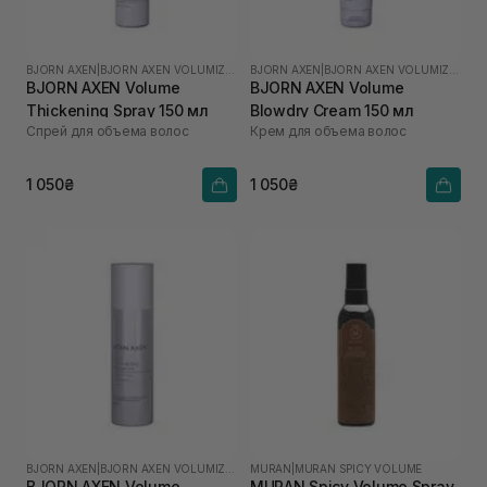
BJORN AXEN
|
BJORN AXEN VOLUMIZING
BJORN AXEN
|
BJORN AXEN VOLUMIZING
BJORN AXEN Volume
BJORN AXEN Volume
Thickening Spray 150 мл
Blowdry Cream 150 мл
Спрей для объема волос
Крем для объема волос
1 050₴
1 050₴
BJORN AXEN
|
BJORN AXEN VOLUMIZING
MURAN
|
MURAN SPICY VOLUME
BJORN AXEN Volume
MURAN Spicy Volume Spray