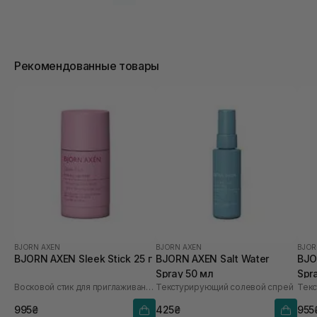
Рекомендованные товары
BJORN AXEN
BJORN AXEN
BJOR
BJORN AXEN Sleek Stick 25 г
BJORN AXEN Salt Water
BJO
Spray 50 мл
Spr
Восковой стик для приглаживания волос
Текстурирующий солевой спрей
Текс
995₴
425₴
955