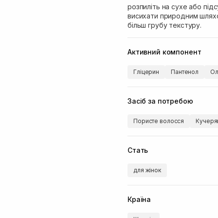
розпиліть на сухе або під
висихати природним шляхо
більш грубу текстуру.
Активний компонент
Гліцерин
Пантенол
Ол
Засіб за потребою
Пористе волосся
Кучеря
Стать
для жінок
Країна