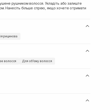
сушене рушником волосся. Укладіть або залиште
м. Нанесіть більше спрею, якщо хочете отримати
ія рицинова
ве волосся
Для обʼєму волосся