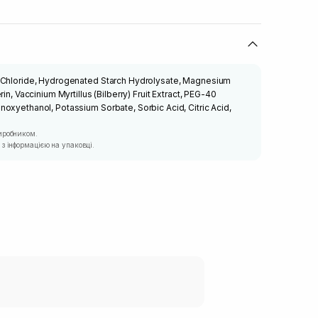
 Chloride, Hydrogenated Starch Hydrolysate, Magnesium
in, Vaccinium Myrtillus (Bilberry) Fruit Extract, PEG-40
oxyethanol, Potassium Sorbate, Sorbic Acid, Citric Acid,
иробником.
з інформацією на упаковці.