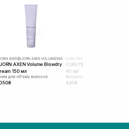
JORN AXEN
|
BJORN AXEN VOLUMIZING
CURLYSHYLL
|
CURLYSHYLL STYLING
JORN AXEN Volume Blowdry
CURLYSHYLL Style Gravity W
ream 150 мл
40 мл
рем для обʼєму волосся
Фіксуючий віск для волосся
 050₴
420₴