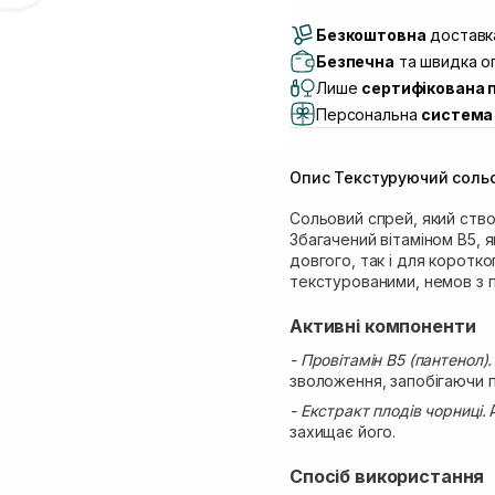
Доставка Новою По
Безкоштовна
Самовивіз м. Луцьк, 
доставка
Самовивіз м. Львів, в
Безпечна
та швидка оп
Lake)
Лише
сертифікована 
Самовивіз м. Львів, в
Персональна
система 
Самовивіз м. Львів, 
Самовивіз м. Рівне, ву
Опис Текстуруючий сольо
Самовивіз м. Рівне, в
Сольовий спрей, який ство
Збагачений вітаміном B5, 
довгого, так і для коротк
текстурованими, немов з п
Активні компоненти
- Провітамін B5 (пантенол)
зволоження, запобігаючи 
- Екстракт плодів чорниці.
захищає його.
Спосіб використання