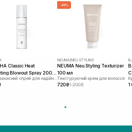
-40%
A
NEUMA
|
NEU STYLING
B
A Classic Heat
NEUMA Neu Styling Texturizer
B
cting Blowout Spray 200
100 мл
C
Термозахисний спрей для надійної фіксації
Текстуруючий крем для волосся
К
₴
720₴
1 200₴
1