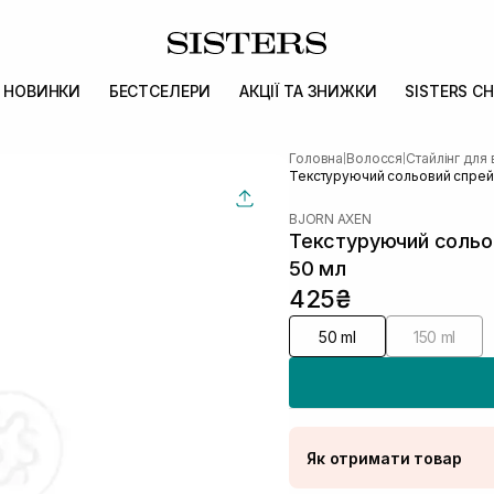
НОВИНКИ
БЕСТСЕЛЕРИ
АКЦІЇ ТА ЗНИЖКИ
SISTERS CH
Головна
Волосся
Стайлінг для
|
|
Текстуруючий сольовий спрей 
BJORN AXEN
Текстуруючий сольов
50 мл
425₴
50 ml
150 ml
Як отримати товар