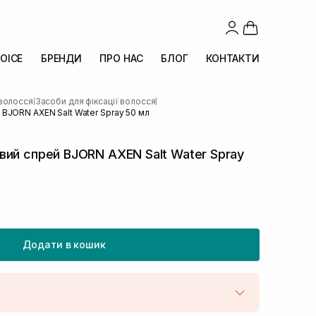
OICE
БРЕНДИ
ПРО НАС
БЛОГ
КОНТАКТИ
 волосся
Засоби для фіксації волосся
|
|
BJORN AXEN Salt Water Spray 50 мл
ий спрей BJORN AXEN Salt Water Spray
Додати в кошик