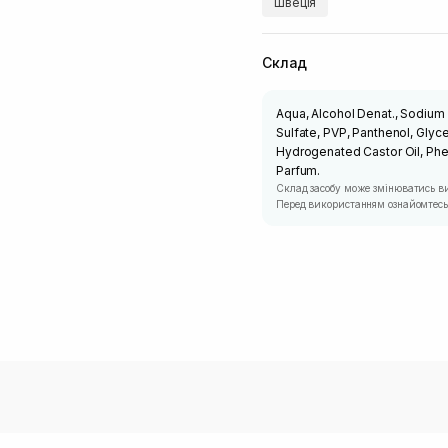
Швеція
Склад
Aqua, Alcohol Denat., Sodium
Sulfate, PVP, Panthenol, Glycer
Hydrogenated Castor Oil, Phen
Parfum.
Склад засобу може змінюватись в
Перед використанням ознайомтесь 