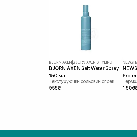
BJORN AXEN
|
BJORN AXEN STYLING
NEWSH
BJORN AXEN Salt Water Spray
NEWSH
150 мл
Prote
Текстуруючий сольовий спрей
мл
955₴
1 506