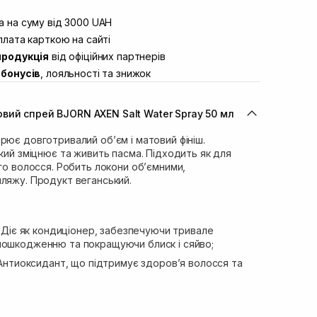
штою
В наявності
вул. Винниченка 4
 на суму від 3000 UAH
В наявності
ул. Академіка Підстригача, 1В (Duck’s
лата карткою на сайті
В наявності
продукція
від офіційних партнерів
ул. Івана Франка 36
В наявності
бонусів
, лояльності та знижок
вул. Степана Бандери 45
В наявності
л. 16-го Липня, 15
В наявності
вий спрей BJORN AXEN Salt Water Spray 50 мл
ул. Кулика і Гудачека 23 (ТЦ Екватор)
В наявності
рює довготривалий об’єм і матовий фініш.
який зміцнює та живить пасма. Підходить як для
ого волосся. Робить локони об’ємними,
ляжу. Продукт веганський.
.
Діє як кондиціонер, забезпечуючи тривале
пошкодженню та покращуючи блиск і сяйво;
Антиоксидант, що підтримує здоровʼя волосся та