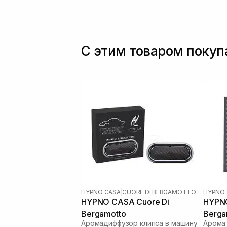
С этим товаром поку
HYPNO CASA
|
CUORE DI BERGAMOTTO
HYPNO 
HYPNO CASA Cuore Di
HYPNO
Bergamotto
Berga
Аромадиффузор клипса в машину
Арома