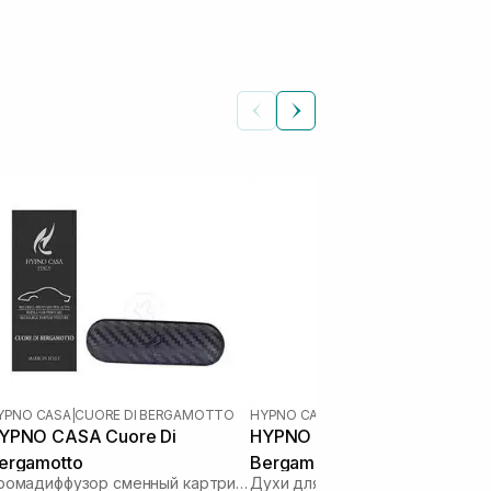
YPNO CASA
|
CUORE DI BERGAMOTTO
HYPNO CASA
|
CUORE DI BERGAMOTT
YPNO CASA Cuore Di
HYPNO CASA Luxury Cuore D
ergamotto
Bergamotto 100 мл
Аромадиффузор сменный картридж
Духи для стирки