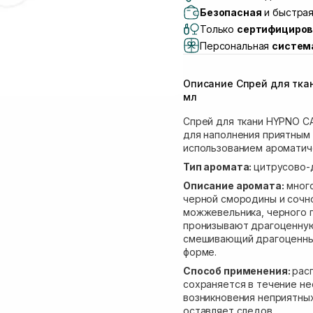
Самовывоз г. Львов, 
Безопасная
и быстрая
Lake)
Только
сертифициров
Самовывоз Львов (И
Персональная
систем
Самовывоз г. Львов 
Самовывоз Ровно
Описание Спрей для ткан
Самовывоз г. Ровно, 
мл
Спрей для ткани HYPNO C
для наполнения приятным 
использованием ароматич
Тип аромата:
цитрусово-
Описание аромата:
много
черной смородины и сочн
можжевельника, черного пе
пронизывают драгоценную
смешивающий драгоценны
форме.
Способ применения:
рас
сохраняется в течение не
возникновения неприятных
оставляет следов.