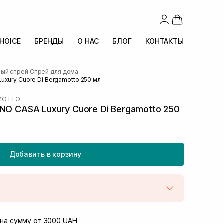
CHOICE
БРЕНДЫ
О НАС
БЛОГ
КОНТАКТЫ
ный спрей
Спрей для дома
|
|
uxury Cuore Di Bergamotto 250 мл
AMOTTO
NO CASA Luxury Cuore Di Bergamotto 250
Добавить в корзину
той
В наличии
Винниченка 4
на сумму от 3000 UAH
В наличии