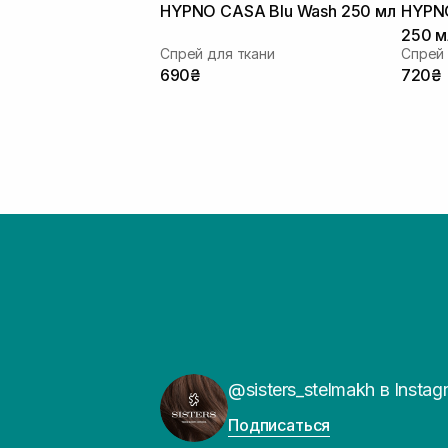
HYPNO CASA Blu Wash 250 мл
HYPNO
250 м
Спрей для ткани
Спрей 
690₴
720₴
@sisters_stelmakh в Instag
Подписаться