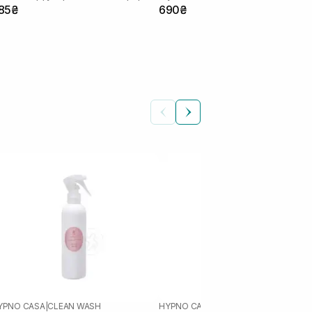
85₴
690₴
YPNO CASA
|
CLEAN WASH
HYPNO CASA
|
FIOR DI TALCO