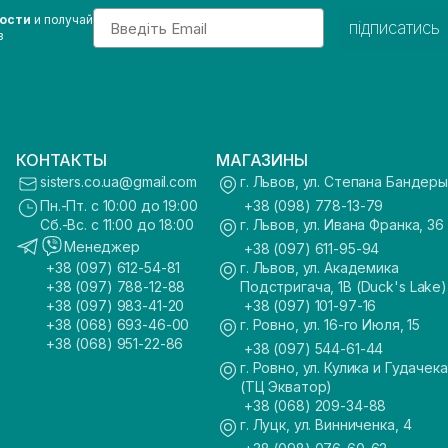
Email
вости
и получай
підписатись
з
КОНТАКТЫ
МАГАЗИНЫ
sisters.co.ua@gmail.com
г. Львов, ул. Степана Бандеры
Пн.-Пт. с 10:00 до 19:00
+38 (098) 778-13-79
Сб.-Вс. с 11:00 до 18:00
г. Львов, ул. Ивана Франка, 36
Менеджер
+38 (097) 611-95-94
+38 (097) 612-54-81
г. Львов, ул. Академика
+38 (097) 788-12-88
Подстригача, 1В (Duck's Lake)
+38 (097) 983-41-20
+38 (097) 101-97-16
+38 (068) 693-46-00
г. Ровно, ул. 16-го Июля, 15
+38 (068) 951-22-86
+38 (097) 544-61-44
г. Ровно, ул. Кулика и Гудачека
(ТЦ Экватор)
+38 (068) 209-34-88
г. Луцк, ул. Винниченка, 4