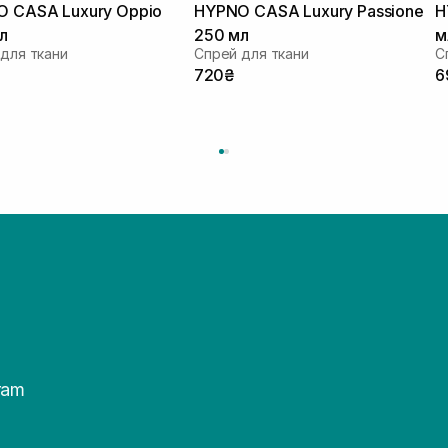
 CASA Luxury Oppio
HYPNO CASA Luxury Passione
H
л
250 мл
м
для ткани
Спрей для ткани
С
720₴
6
ram