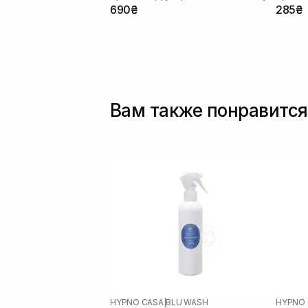
690₴
285₴
Вам также понравится
HYPNO CASA
|
BLU WASH
HYPNO 