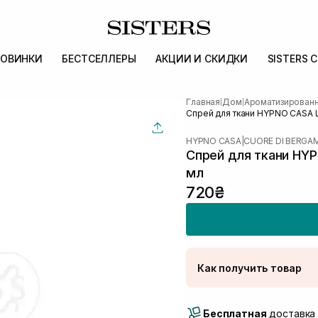
ОВИНКИ
БЕСТСЕЛЛЕРЫ
АКЦИИ И СКИДКИ
SISTERS 
Главная
Дом
Ароматизирован
|
|
Спрей для ткани HYPNO CASA L
HYPNO CASA
|
CUORE DI BERG
Спрей для ткани HYP
мл
720₴
Как получить товар
Доставка Новой Поч
Бесплатная
Самовывоз г. Луцк, 
доставка 