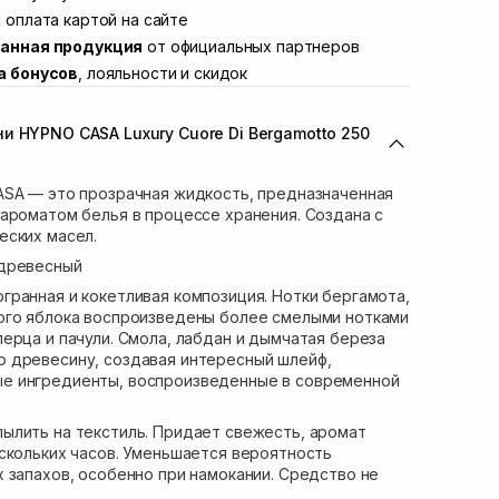
ул. Академика Подстригача, 1В (Duck's
 оплата картой на сайте
Нет в наличии!
анная продукция
от официальных партнеров
вана Франко 36)
В наличии
а бонусов
, лояльности и скидок
ул. Степана Бандеры 43
В наличии
В наличии
и HYPNO CASA Luxury Cuore Di Bergamotto 250
ул. Кулика и Гудачека 23 (ТЦ Экватор)
В наличии
ASA — это прозрачная жидкость, предназначенная
ароматом белья в процессе хранения. Создана с
еских масел.
древесный
гранная и кокетливая композиция. Нотки бергамота,
ого яблока воспроизведены более смелыми нотками
рца и пачули. Смола, лабдан и дымчатая береза ​​
 древесину, создавая интересный шлейф,
е ингредиенты, воспроизведенные в современной
пылить на текстиль. Придает свежесть, аромат
скольких часов. Уменьшается вероятность
 запахов, особенно при намокании. Средство не