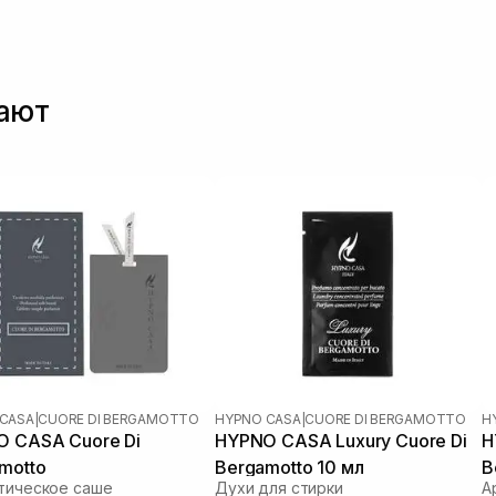
пают
CASA
|
CUORE DI BERGAMOTTO
HYPNO CASA
|
CUORE DI BERGAMOTTO
H
 CASA Cuore Di
HYPNO CASA Luxury Cuore Di
H
motto
Bergamotto 10 мл
B
тическое саше
Духи для стирки