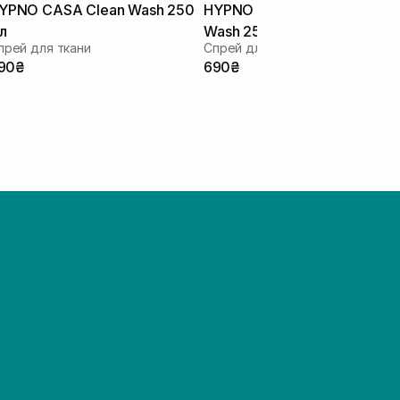
YPNO CASA Clean Wash 250
HYPNO CASA Fior Di Talco
л
Wash 250 мл
прей для ткани
Спрей для ткани
90₴
690₴