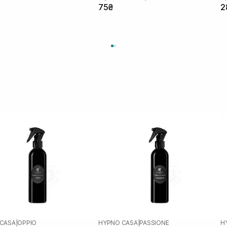
75₴
2
CASA
|
OPPIO
HYPNO CASA
|
PASSIONE
H