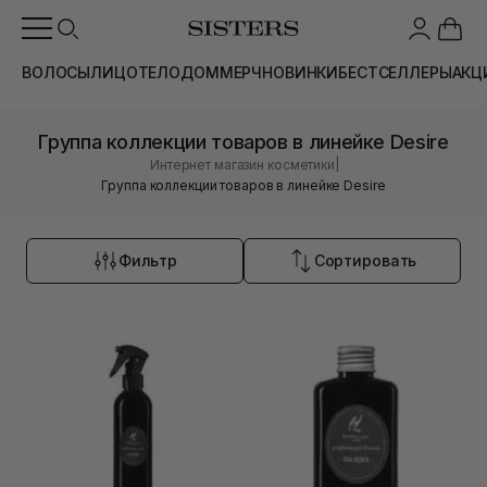
ВОЛОСЫ
ЛИЦО
ТЕЛО
ДОМ
МЕРЧ
НОВИНКИ
БЕСТСЕЛЛЕРЫ
АКЦ
Группа коллекции товаров в линейке Desire
|
Интернет магазин косметики
Группа коллекции товаров в линейке Desire
Фильтр
Сортировать