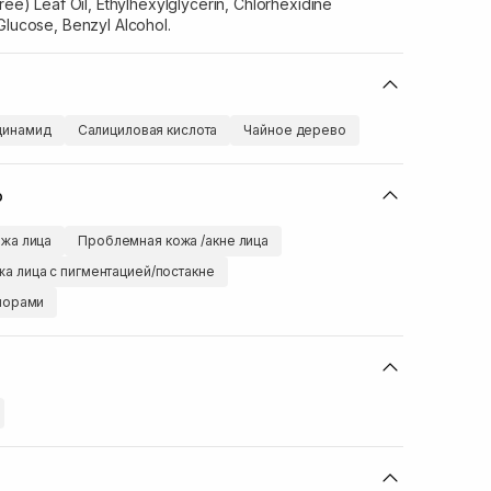
ree) Leaf Oil, Ethylhexylglycerin, Chlorhexidine
Glucose, Benzyl Alcohol.
цинамид
Салициловая кислота
Чайное дерево
ю
жа лица
Проблемная кожа /акне лица
жа лица с пигментацией/постакне
порами