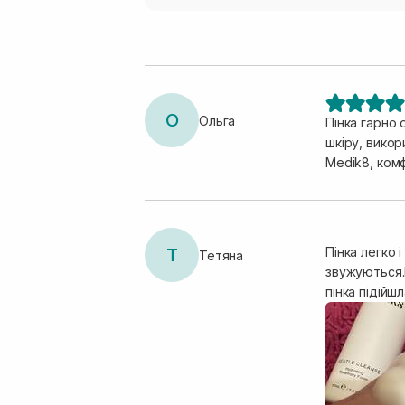
О
Ольга
Пінка гарно 
шкіру, викор
Medik8, комф
Т
Пінка легко 
Тетяна
звужуються.Н
пінка підійш