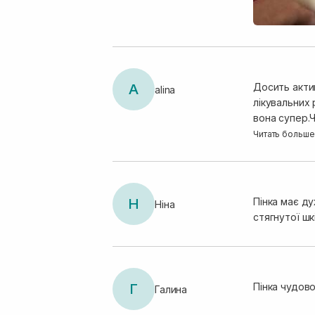
A
Досить акти
alina
лікувальних 
вона супер.Ч
здається для
Читать больше
літо для пі
1-2 натиски
консультуйт
Н
Пінка має д
Ніна
стягнутої шк
Г
Пінка чудово
Галина