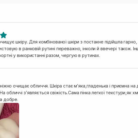
очищує шкіру. Для комбінованої шкіри з постакне підійшла гарно,
истовую в ранковій рутині переважно, інколи й ввечері також. І
ортні у використанні разом, чергую в рутинах.
і ніжно очищає обличчя. Шкіра стає мʼяка,гладенька і приємна на
а обличчі зʼявляється свіжість.Сама пінка легкої текстури,як хм
ла добре.