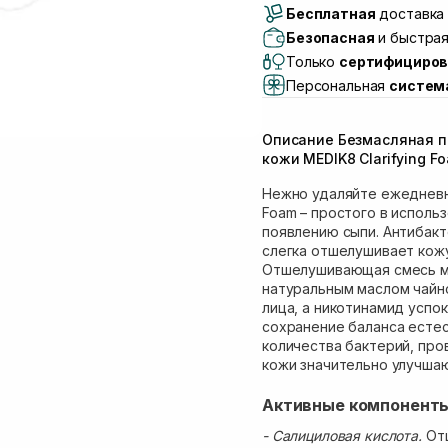
Бесплатная
Самовывоз г. Луцк, 
доставка 
Самовывоз г. Львов, 
Безопасная
и быстрая
Lake)
Только
сертифициров
Самовывоз Львов (И
Персональная
систем
Самовывоз г. Львов 
Самовывоз Ровно
Описание Безмасляная п
Самовывоз г. Ровно, 
кожи MEDIK8 Clarifying F
Нежно удаляйте ежедневны
Foam – простого в исполь
появлению сыпи. Антибакт
слегка отшелушивает кожу
Отшелушивающая смесь ми
натуральным маслом чайн
лица, а никотинамид успо
сохранение баланса есте
количества бактерий, про
кожи значительно улучша
Активные компонент
- Салициловая кислота.
От