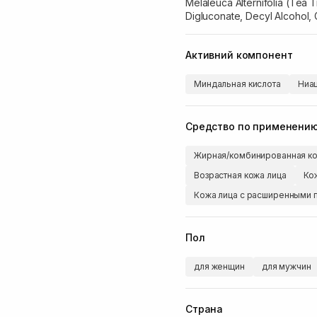
Melaleuca Alternifolia (Tea T
Digluconate, Decyl Alcohol, 
Активний компонент
Миндальная кислота
Ниа
Средство по применени
Жирная/комбинированная ко
Возрастная кожа лица
Ко
Кожа лица с расширенными 
Пол
для женщин
для мужчин
Страна