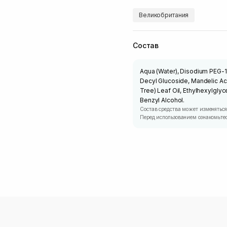
Великобритания
Состав
Aqua (Water), Disodium PEG-1
Decyl Glucoside, Mandelic Acid
Tree) Leaf Oil, Ethylhexylglyc
Benzyl Alcohol.
Состав средства может изменяться
Перед использованием ознакомьтес