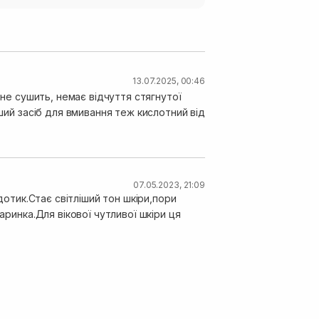
13.07.2025, 00:46
 не сушить, немає відчуття стягнутої
нший засіб для вмивання теж кислотний від
07.05.2023, 21:09
 дотик.Стає світліший тон шкіри,пори
аринка.Для вікової чутливої шкіри ця