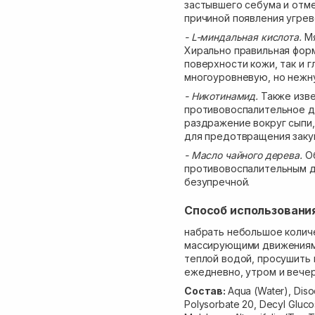
застывшего себума и отм
причиной появления угрев
- L-миндальная кислота.
М
Хирально правильная форм
поверхности кожи, так и 
многоуровневую, но нежн
- Никотинамид.
Также изве
противовоспалительное д
раздражение вокруг сыпи,
для предотвращения заку
- Масло чайного дерева.
О
противовоспалительным д
безупречной.
Способ использовани
набрать небольшое количес
массирующими движениями
теплой водой, просушить
ежедневно, утром и вече
Состав:
Aqua (Water), Diso
Polysorbate 20, Decyl Glucos