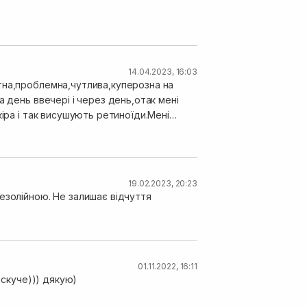
14.04.2023, 16:03
тна,проблемна,чутлива,куперозна на
 день ввечері і через день,отак мені
кіра і так висушують ретиноїди.Мені
ї.Я поки використовую її рідко,але на
ію,досить економна для одного вмивання
головне правильно обирайте та
19.02.2023, 20:23
езолійною. Не залишає відчуття
01.11.2022, 16:11
искуче))) дякую)