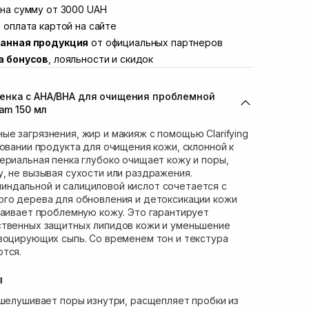
Винниченка 4
на сумму от 3000 UAH
В наличии
ул. Академика Подстригача, 1В (Duck's
 оплата картой на сайте
В наличии
анная продукция
от официальных партнеров
вана Франко 36)
В наличии
а бонусов
, лояльности и скидок
ул. Степана Бандеры 43
В наличии
В наличии
енка с АНА/ВНА для очищения проблемной
ул. Кулика и Гудачека 23 (ТЦ Экватор)
В наличии
oam 150 мл
е загрязнения, жир и макияж с помощью Clarifying
зовании продукта для очищения кожи, склонной к
ериальная пенка глубоко очищает кожу и поры,
, не вызывая сухости или раздражения.
ндальной и салициловой кислот сочетается с
ого дерева для обновления и детоксикации кожи
каивает проблемную кожу. Это гарантирует
ственных защитных липидов кожи и уменьшение
воцирующих сыпь. Со временем тон и текстура
ются.
ы
шелушивает поры изнутри, расщепляет пробки из