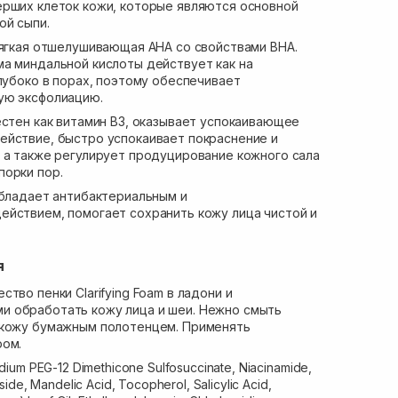
ерших клеток кожи, которые являются основной
ой сыпи.
ягкая отшелушивающая АНА со свойствами ВНА.
а миндальной кислоты действует как на
глубоко в порах, поэтому обеспечивает
ую эксфолиацию.
стен как витамин B3, оказывает успокаивающее
ействие, быстро успокаивает покраснение и
 а также регулирует продуцирование кожного сала
порки пор.
бладает антибактериальным и
ействием, помогает сохранить кожу лица чистой и
я
тво пенки Clarifying Foam в ладони и
 обработать кожу лица и шеи. Нежно смыть
 кожу бумажным полотенцем. Применять
ром.
dium PEG-12 Dimethicone Sulfosuccinate, Niacinamide,
ide, Mandelic Acid, Tocopherol, Salicylic Acid,