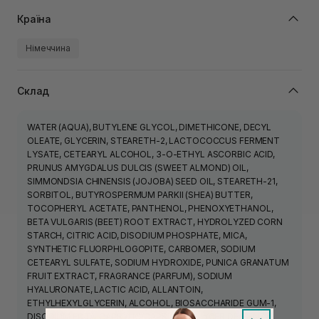
Країна
Німеччина
Склад
WATER (AQUA), BUTYLENE GLYCOL, DIMETHICONE, DECYL
OLEATE, GLYCERIN, STEARETH-2, LACTOCOCCUS FERMENT
LYSATE, CETEARYL ALCOHOL, 3-O-ETHYL ASCORBIC ACID,
PRUNUS AMYGDALUS DULCIS (SWEET ALMOND) OIL,
SIMMONDSIA CHINENSIS (JOJOBA) SEED OIL, STEARETH-21,
SORBITOL, BUTYROSPERMUM PARKII (SHEA) BUTTER,
TOCOPHERYL ACETATE, PANTHENOL, PHENOXYETHANOL,
BETA VULGARIS (BEET) ROOT EXTRACT, HYDROLYZED CORN
STARCH, CITRIC ACID, DISODIUM PHOSPHATE, MICA,
SYNTHETIC FLUORPHLOGOPITE, CARBOMER, SODIUM
CETEARYL SULFATE, SODIUM HYDROXIDE, PUNICA GRANATUM
FRUIT EXTRACT, FRAGRANCE (PARFUM), SODIUM
HYALURONATE, LACTIC ACID, ALLANTOIN,
ETHYLHEXYLGLYCERIN, ALCOHOL, BIOSACCHARIDE GUM-1,
DISODIUM EDTA, CAPRYLIC/CAPRIC TRIGLYCERIDE, BENZYL