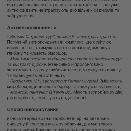
від окиснювального стресу та фотостаріння — потужні
антиоксиданти нейтралізують дію вільних радикалів та
забруднення.
Активні компоненти
-
Вітамін С, трипептид-1, вітамін E та екстракт граната.
Потужний антиоксидантний комплекс, що освітлює,
вирівнює тон, стимулює синтез колагену, зменшує
глибину та кількість зморщок;
-
Мультимолекулярна гіалуронова кислота, полісахариди
та екстракт буряку.
Інтенсивно й пролонговано
зволожують шкіру у глибоких шарах, утримують вологу
та підвищують еластичність;
-
Пробіотики (2% Lactococcus Ferment Lysate).
Зміцнюють
мікробіом, відновлюють бар’єр та знижують чутливість;
- Алантоїн, пантенол (вітамін B5).
Мають заспокійливу дію,
регенерують, зменшують подразнення.
Спосіб використання
наносьте крем вранці та/або ввечері на ретельно
очищену й тонізовану шкіру обличчя для миттєвого
ефекту сяйва. Використовуйте як основу під макіяж у