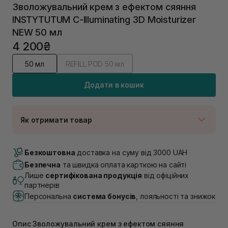
Зволожувальний крем з ефектом сяяння
INSTYTUTUM C-Illuminating 3D Moisturizer
NEW 50 мл
4 200₴
50 мл
REFILL POD 50 мл
Додати в кошик
Як отримати товар
Доставка Новою Поштою
В наявності
Безкоштовна
доставка на суму від 3000 UAH
Самовивіз м. Луцьк, вул. Винниченка 4
Безпечна
та швидка оплата карткою на сайті
В наявності
Лише
сертифікована продукція
від офіційних
Самовивіз м. Львів, вул. Академіка Підстригача, 1В
партнерів
(Duck’s Lake)
Персональна
система бонусів
, лояльності та знижок
В наявності
Самовивіз м. Львів, вул. Івана Франка 36
В наявності
Опис Зволожувальний крем з ефектом сяяння