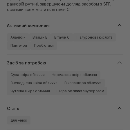
ранковій рутині, завершуючи догляд засобом з SPF,
оскільки крем містить вітамін C.
Активний компонент
Алантоїн
Вітамін Е
Вітамін C
Гіалуронова кислота
Пантенол
Пробіотики
Засіб за потребою
Суха шкіра обличчя
Нормальна шкіра обличчя
Зневоднена шкіра обличчя
Вікова шкіра обличчя
Чутлива шкіра обличчя
Шкіра обличчя з куперозом
Стать
для жінок