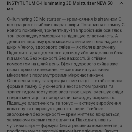
Самовивіз м. Львів, вул. Степана Бандери 45
INSTYTUTUM C-Illuminating 3D Moisturizer NEW 50
мл
В наявності
Самовивіз м. Рівне, вул. 16-го Липня, 15
C-Illuminating 3D Moisturizer — крем-сяяння із вітаміном С,
В наявності
що працює в глибоких шарах шкіри. Поєднання вітаміну С
Самовивіз м. Рівне, вул. Кулика і Гудачека 23 (ТЦ
нового покоління, трипептиду-1 та пробіотиків освітлює
Екватор)
тон, розгладжує зморшки та підвищує еластичність. А
В наявності
делікатні перламутрові мікрочастинки миттєво надають
шкірі м’якого, здорового сяйва — як після відпочинку.
Підходить для щоденного догляду або як ідеальна база
під макіяж. Без жирності. Без важкості. Зі стійким
комфортом на цілий день. Ефект здорового сяйва вже
після першого нанесення — завдяки натуральним
мінералам з перламутровими мікрочастинками.
Освітлення тону та корекція пігментації — стабілізована
форма вітаміну С у синергії з екстрактом граната та
трипептидом поступово висвітлює шкіру, зменшує сліди
гіперпігментації та повертає їй природну яскравість.
Підвищує еластичність та тонус — активує вироблення
колагену та покращує щільність шкіри. Глибоке
зволоження без жирності — крем миттєво вбирається,
залишаючи оксамитове відчуття. Підходить навіть
чутливій шкірі — формула без агресивних компонентів, з
пробіотиками та заспокійливими інгредієнтами. Захист