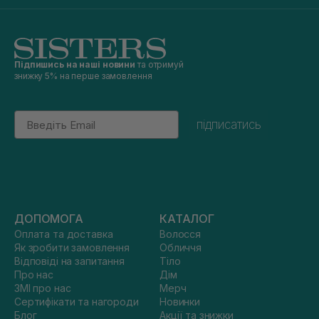
Підпишись на наші новини
та отримуй
знижку 5% на перше замовлення
Email
підписатись
ДОПОМОГА
КАТАЛОГ
Оплата та доставка
Волосся
Як зробити замовлення
Обличчя
Відповіді на запитання
Тіло
Про нас
Дім
ЗМІ про нас
Мерч
Сертифікати та нагороди
Новинки
Блог
Акції та знижки