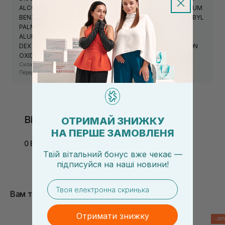
ALCOHOL, SODIUM CHLORIDE, LINALOOL, TIN OXIDE, SODIUM
BENZOATE, BENZYL SALICYLATE, PANTOLACTONE, ASCORBYL
PALMITATE, ALPHA-ISOMETHYL IONONE, P-ANISIC ACID,
ALUMINA, LIMONENE, CITRONELLOL, ASCORBIC ACID,
DEXTRAN, TRIPEPTIDE-1, TITANIUM DIOXIDE (CI 77891), IRON
OXIDES (CI 77491).
Склад засобу може змінюватись виробником.
Перед використанням ознайомтесь з інформацією на упаковці.
Відгуки
ОТРИМАЙ ЗНИЖКУ
НА ПЕРШЕ ЗАМОВЛЕНЯ
0 Відгуків
Твій вітальний бонус вже чекає —
підписуйся
на
наші новини!
email
Вам також сподобається
Отримати знижку
-20