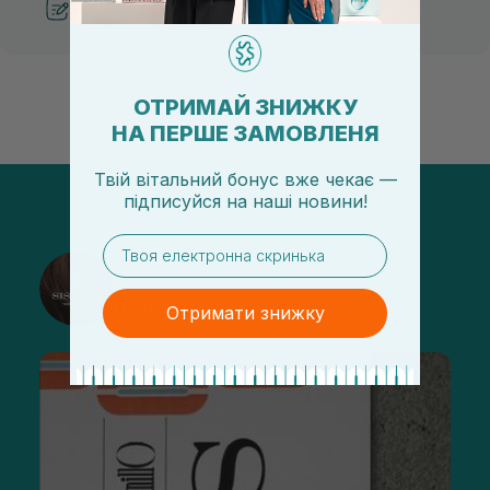
Рекомендации от косметологов
ОТРИМАЙ ЗНИЖКУ
НА ПЕРШЕ ЗАМОВЛЕНЯ
Твій вітальний бонус вже чекає —
підписуйся
на
наші новини!
email
@sisters_stelmakh в Instagram
Подписаться
Отримати знижку