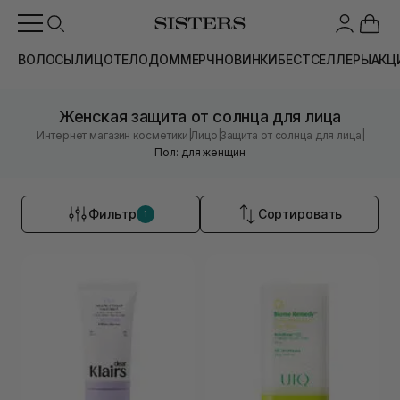
ВОЛОСЫ
ЛИЦО
ТЕЛО
ДОМ
МЕРЧ
НОВИНКИ
БЕСТСЕЛЛЕРЫ
АКЦ
Женская защита от солнца для лица
|
|
|
Интернет магазин косметики
Лицо
Защита от солнца для лица
Пол: для женщин
Фильтр
Сортировать
1