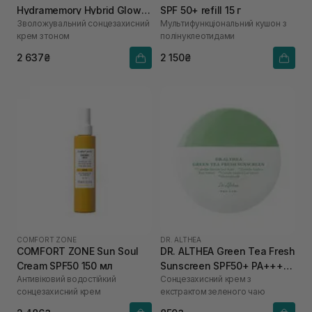
Hydramemory Hybrid Glow
SPF 50+ refill 15 г
Зволожувальний сонцезахисний
Мультифункціональний кушон з
SPF30 40 мл
крем з тоном
полінуклеотидами
2 637₴
2 150₴
COMFORT ZONE
DR. ALTHEA
COMFORT ZONE Sun Soul
DR. ALTHEA Green Tea Fresh
Cream SPF50 150 мл
Sunscreen SPF50+ PA++++
Антивіковий водостійкий
Сонцезахисний крем з
45 мл
сонцезахисний крем
екстрактом зеленого чаю