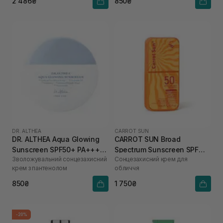
2 486₴
850₴
DR. ALTHEA
CARROT SUN
DR. ALTHEA Aqua Glowing
CARROT SUN Broad
Sunscreen SPF50+ PA++++
Spectrum Sunscreen SPF
Зволожувальний сонцезахисний
Сонцезахисний крем для
45 мл
50+ 75 мл
крем з пантенолом
обличчя
850₴
1 750₴
-20%