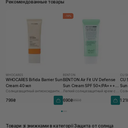
Рекомендованные товары
-19%
WHOCARES
BENTON
CU S
WHOCARES Bifida Barrier Sun
BENTON Air Fit UV Defense
CU 
Cream 40 мл
Sun Cream SPF 50+/PA++++
Sun
Солнцезащитный антиоксидантный крем
Легкий солнцезащитный крем с центеллой
50 мл
60 
799₴
690₴
1 21
850₴
Товари зі знижками в категорії Защита от солнца