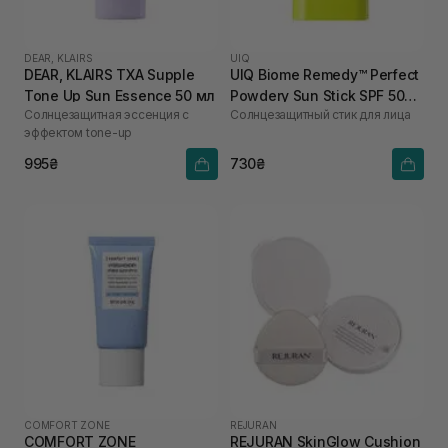
DEAR, KLAIRS
UIQ
DEAR, KLAIRS TXA Supple
UIQ Biome Remedy™ Perfect
Tone Up Sun Essence 50 мл
Powdery Sun Stick SPF 50+
Солнцезащитная эссенция с
Солнцезащитный стик для лица
PA++++ 18 г
эффектом tone-up
995₴
730₴
COMFORT ZONE
REJURAN
COMFORT ZONE
REJURAN SkinGlow Cushion