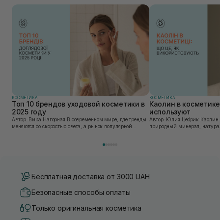
КОСМЕТИКА
КОСМЕТИКА
Топ 10 брендов уходовой косметики в
Каолин в косметике:
2025 году
используют
Автор: Вика Нагорная В современном мире, где тренды
Автор: Юлия Цебрик Каолин в косметологии – это
меняются со скоростью света, а рынок популярной
природный минерал, натурал
косметики переполнен новыми предложениями, выбор
имеет множество преимущес
средства для ухода становится настоящим вызовом....
головы, благодаря большому 
Бесплатная доставка от 3000 UAH
Безопасные способы оплаты
Только оригинальная косметика