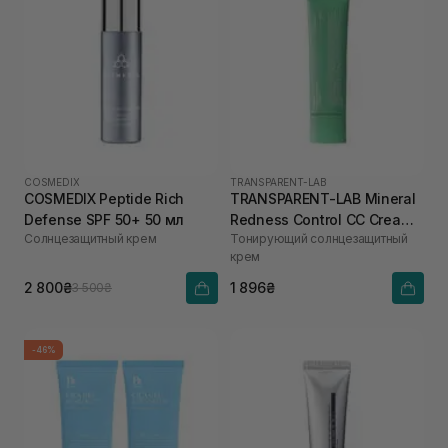
COSMEDIX
TRANSPARENT-LAB
COSMEDIX Peptide Rich
TRANSPARENT-LAB Mineral
Defense SPF 50+ 50 мл
Redness Control CC Cream
Солнцезащитный крем
Тонирующий солнцезащитный
SPF50 45 мл
крем
2 800₴
1 896₴
3 500₴
-46%