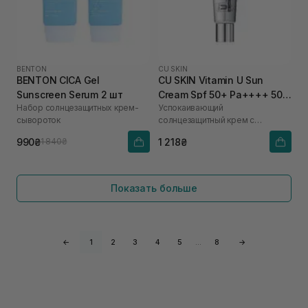
BENTON
CU SKIN
BENTON CICA Gel
CU SKIN Vitamin U Sun
Sunscreen Serum 2 шт
Cream Spf 50+ Pa++++ 50
Набор солнцезащитных крем-
Успокаивающий
мл
сывороток
солнцезащитный крем с
витамином U и пептидами
990₴
1 218₴
1 840₴
Показать больше
←
1
2
3
4
5
…
8
→