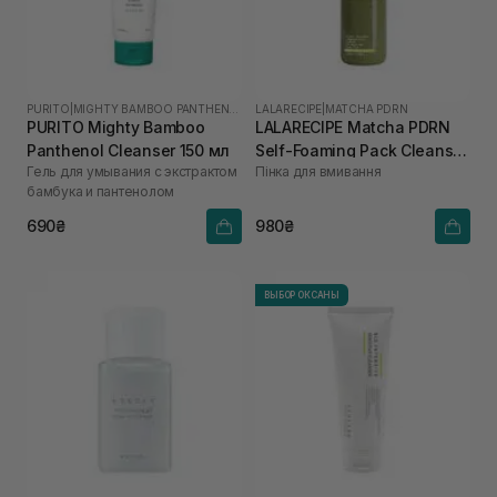
PURITO
|
MIGHTY BAMBOO PANTHENOL
LALARECIPE
|
MATCHA PDRN
PURITO Mighty Bamboo
LALARECIPE Matcha PDRN
Panthenol Cleanser 150 мл
Self-Foaming Pack Cleanser
Гель для умывания с экстрактом
Пінка для вмивання
200 мл
бамбука и пантенолом
690₴
980₴
ВЫБОР ОКСАНЫ