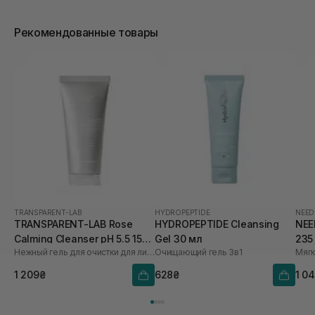
Рекомендованные товары
TRANSPARENT-LAB
HYDROPEPTIDE
NEED
TRANSPARENT-LAB Rose
HYDROPEPTIDE Cleansing
NEE
Calming Cleanser pH 5.5 150
Gel 30 мл
235
Нежный гель для очистки для лица
Очищающий гель 3в1
Мягк
мл
1 209₴
628₴
1 0