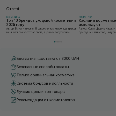
Статті
КОСМЕТИКА
КОСМЕТИКА
Топ 10 брендов уходовой косметики в
Каолин в косметике:
2025 году
используют
Автор: Вика Нагорная В современном мире, где тренды
Автор: Юлия Цебрик Каолин в косметологии – это
меняются со скоростью света, а рынок популярной
природный минерал, натурал
косметики переполнен новыми предложениями, выбор
имеет множество преимущес
средства для ухода становится настоящим вызовом....
головы, благодаря большому 
Бесплатная доставка от 3000 UAH
Безопасные способы оплаты
Только оригинальная косметика
Система бонусов и лояльности
Лучшие цены и топ товары
Рекомендации от косметологов