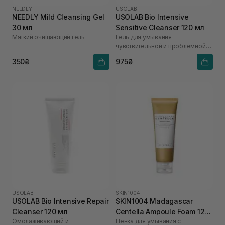
NEEDLY
USOLAB
NEEDLY Mild Cleansing Gel
USOLAB Bio Intensive
30 мл
Sensitive Cleanser 120 мл
Мягкий очищающий гель
Гель для умывания
чувствительной и проблемной
кожи
350₴
975₴
USOLAB
SKIN1004
USOLAB Bio Intensive Repair
SKIN1004 Madagascar
Cleanser 120 мл
Centella Ampoule Foam 125
Омолаживающий и
Пенка для умывания с
мл