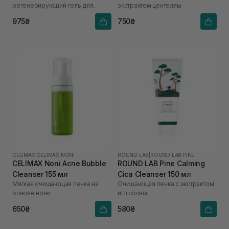
регенерирующий гель для
экстрактом центеллы
умывания
975₴
750₴
CELIMAX
|
CELIMAX NONI
ROUND LAB
|
ROUND LAB PINE
CELIMAX Noni Acne Bubble
ROUND LAB Pine Calming
Cleanser 155 мл
Cica Cleanser 150 мл
Мягкая очищающая пенка на
Очищающая пенка с экстрактом
основе нони
игл сосны
650₴
580₴