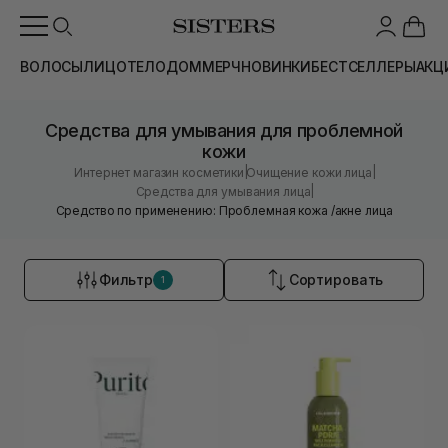
ВОЛОСЫ
ЛИЦО
ТЕЛО
ДОМ
МЕРЧ
НОВИНКИ
БЕСТСЕЛЛЕРЫ
АКЦ
Средства для умывания для проблемной
кожи
|
|
Интернет магазин косметики
Очищение кожи лица
|
Средства для умывания лица
Средство по применению: Проблемная кожа /акне лица
Фильтр
Сортировать
1