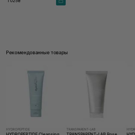
1 025₴
Рекомендованные товары
HYDROPEPTIDE
TRANSPARENT-LAB
HYDR
HYDROPEPTIDE Cleansing
TRANSPARENT-LAB Rose
HYD