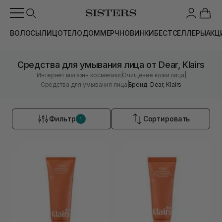
ВОЛОСЫ
ЛИЦО
ТЕЛО
ДОМ
МЕРЧ
НОВИНКИ
БЕСТСЕЛЛЕРЫ
АКЦ
Средства для умывания лица от Dear, Klairs
|
|
Интернет магазин косметики
Очищение кожи лица
|
Средства для умывания лица
Бренд: Dear, Klairs
Фильтр
Сортировать
1