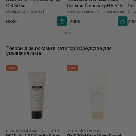
Gel 30 мл
Calming Cleanser pH 5.5 150
Gel
Очищающий гель 3в1
Нежный гель для очистки для лица
Очищ
мл
628₴
1 209₴
2 1
Товари зі знижками в категорії Средства для
умывания лица
-20%
-20%
DEAR, KLAIRS
|
DEAR, KLAIRS GENTLE BLACK
I'M FROM
|
I'M FROM RICE
DEAR, KLAIRS Gentle Black
I'M FROM Rice Whip Facial