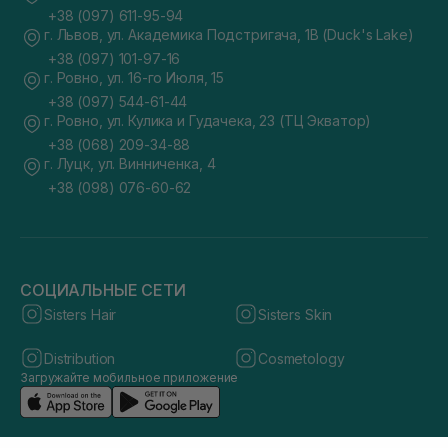
+38 (097) 611-95-94
г. Львов, ул. Академика Подстригача, 1В (Duck's Lake)
+38 (097) 101-97-16
г. Ровно, ул. 16-го Июля, 15
+38 (097) 544-61-44
г. Ровно, ул. Кулика и Гудачека, 23 (ТЦ Экватор)
+38 (068) 209-34-88
г. Луцк, ул. Винниченка, 4
+38 (098) 076-60-62
СОЦИАЛЬНЫЕ СЕТИ
Sisters Hair
Sisters Skin
Distribution
Cosmetology
Загружайте мобильное приложение