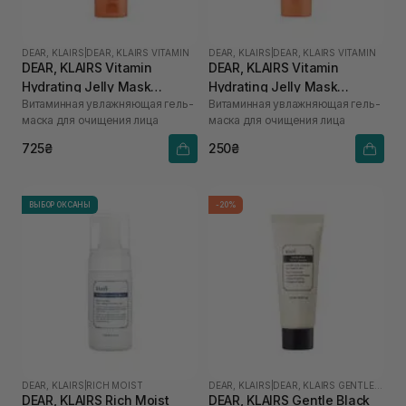
DEAR, KLAIRS
|
DEAR, KLAIRS VITAMIN
DEAR, KLAIRS
|
DEAR, KLAIRS VITAMIN
DEAR, KLAIRS Vitamin
DEAR, KLAIRS Vitamin
Hydrating Jelly Mask
Hydrating Jelly Mask
Витаминная увлажняющая гель-
Витаминная увлажняющая гель-
Cleanser 150 мл
Cleanser 20 мл
маска для очищения лица
маска для очищения лица
725₴
250₴
ВЫБОР ОКСАНЫ
-20%
DEAR, KLAIRS
|
RICH MOIST
DEAR, KLAIRS
|
DEAR, KLAIRS GENTLE BLACK
DEAR, KLAIRS Rich Moist
DEAR, KLAIRS Gentle Black