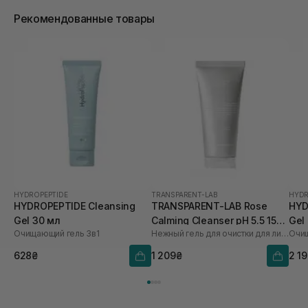
Рекомендованные товары
HYDROPEPTIDE
TRANSPARENT-LAB
HYDR
HYDROPEPTIDE Cleansing
TRANSPARENT-LAB Rose
HYD
Gel 30 мл
Calming Cleanser pH 5.5 150
Gel
Очищающий гель 3в1
Нежный гель для очистки для лица
Очищ
мл
628₴
1 209₴
2 1