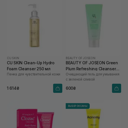
CU SKIN
BEAUTY OF JOSEON
CU SKIN Clean-Up Hydro
BEAUTY OF JOSEON Green
Foam Cleanser 250 мл
Plum Refreshing Cleanser
Пенка для чувствительной кожи
Очищающий гель для умывания
100 мл
с зеленой сливой
1 614₴
600₴
ВЫБОР ОКСАНЫ