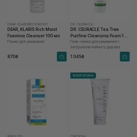
DEAR, KLAIRS
|
RICH MOIST
DR. CEURACLE
DEAR, KLAIRS Rich Moist
DR. CEURACLE Tea Tree
Foaming Cleanser 100 мл
Purifine Cleansing Foam 150
Пенка для умывания
Гель-пенка для умывания с
мл
экстрактом чайного дерева
870₴
1 045₴
ВЫБОР ОКСАНЫ
PEROLITE
CIRCADIA