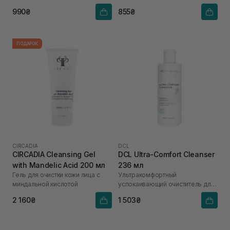
990₴
855₴
ПОДАРОК
CIRCADIA
DCL
CIRCADIA Cleansing Gel
DCL Ultra-Comfort Cleanser
with Mandelic Acid 200 мл
236 мл
Гель для очистки кожи лица с
Ультракомфортный
миндальной кислотой
успокаивающий очиститель для
реактивной кожи
2 160₴
1 503₴