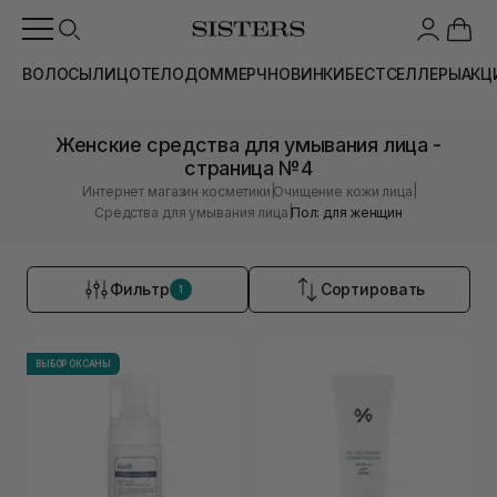
ВОЛОСЫ
ЛИЦО
ТЕЛО
ДОМ
МЕРЧ
НОВИНКИ
БЕСТСЕЛЛЕРЫ
АКЦ
Женские средства для умывания лица -
страница №4
|
|
Интернет магазин косметики
Очищение кожи лица
|
Средства для умывания лица
Пол: для женщин
Фильтр
Сортировать
1
ВЫБОР ОКСАНЫ