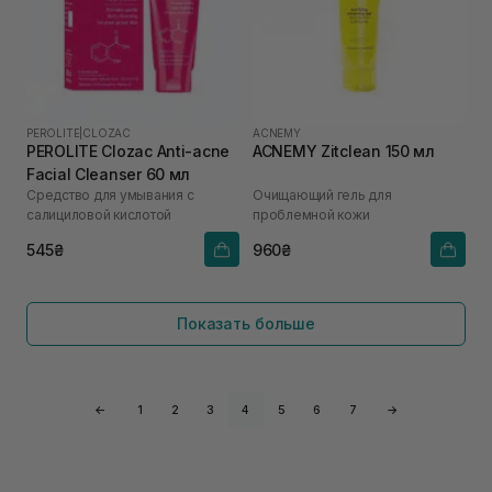
PEROLITE
|
CLOZAC
ACNEMY
PEROLITE Clozac Anti-acne
ACNEMY Zitclean 150 мл
Facial Cleanser 60 мл
Средство для умывания с
Очищающий гель для
салициловой кислотой
проблемной кожи
545₴
960₴
Показать больше
←
1
2
3
4
5
6
7
→