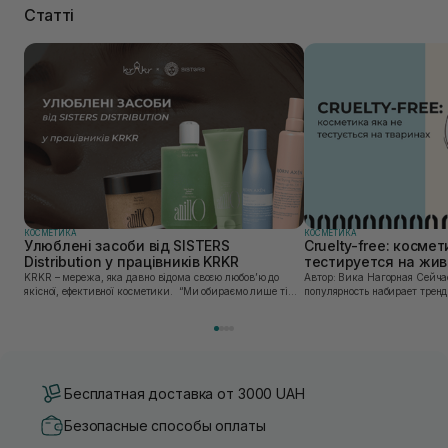
Статті
КОСМЕТИКА
КОСМЕТИКА
Улюблені засоби від SISTERS
Cruelty-free: косме
Distribution у працівників KRKR
тестируется на жи
KRKR – мережа, яка давно відома своєю любов’ю до
Автор: Вика Нагорная Сейчас все большую
якісної, ефективної косметики. “Ми обираємо лише ті
популярность набирает тренд
бренди, в яких впевнені — і які перевірили на собі. Одні
сознательное потребление. Эт
з таких — бренди, представлені SISTERS...
пищевых продуктов, и космет
Потреби...
Бесплатная доставка от 3000 UAH
Безопасные способы оплаты