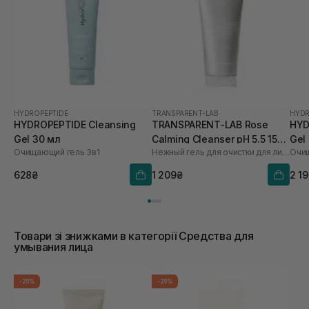
HYDROPEPTIDE
TRANSPARENT-LAB
HYDR
HYDROPEPTIDE Cleansing
TRANSPARENT-LAB Rose
HYD
Gel 30 мл
Calming Cleanser pH 5.5 150
Gel
Очищающий гель 3в1
Нежный гель для очистки для лица
Очищ
мл
628₴
1 209₴
2 1
Товари зі знижками в категорії Средства для
умывания лица
-20%
-20%