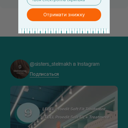
Отримати знижку
@sisters_stelmakh в Instagram
Подписаться