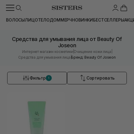
ВОЛОСЫ
ЛИЦО
ТЕЛО
ДОМ
МЕРЧ
НОВИНКИ
БЕСТСЕЛЛЕРЫ
АКЦ
Средства для умывания лица от Beauty Of
Joseon
|
|
Интернет магазин косметики
Очищение кожи лица
|
Средства для умывания лица
Бренд: Beauty Of Joseon
Фильтр
Сортировать
1