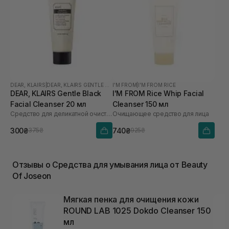
DEAR, KLAIRS
|
DEAR, KLAIRS GENTLE BLACK
I'M FROM
|
I'M FROM RICE
DEAR, KLAIRS Gentle Black
I'M FROM Rice Whip Facial
Facial Cleanser 20 мл
Cleanser 150 мл
Средство для деликатной очистки лица
Очищающее средство для лица
300₴
740₴
375₴
925₴
Отзывы о Средства для умывания лица от Beauty
Of Joseon
Мягкая пенка для очищения кожи
ROUND LAB 1025 Dokdo Cleanser 150
мл