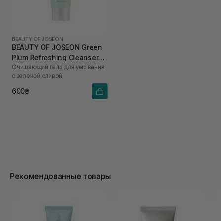
BEAUTY OF JOSEON
BEAUTY OF JOSEON Green
Plum Refreshing Cleanser
Очищающий гель для умывания
100 мл
с зеленой сливой
600₴
Рекомендованные товары