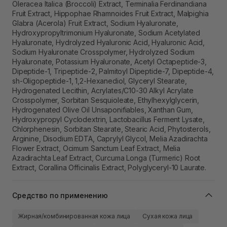
Oleracea Italica (Broccoli) Extract, Terminalia Ferdinandiana
Fruit Extract, Hippophae Rhamnoides Fruit Extract, Malpighia
Glabra (Acerola) Fruit Extract, Sodium Hyaluronate,
Hydroxypropyltrimonium Hyaluronate, Sodium Acetylated
Hyaluronate, Hydrolyzed Hyaluronic Acid, Hyaluronic Acid,
Sodium Hyaluronate Crosspolymer, Hydrolyzed Sodium
Hyaluronate, Potassium Hyaluronate, Acetyl Octapeptide-3,
Dipeptide-1, Tripeptide-2, Palmitoyl Dipeptide-7, Dipeptide-4,
sh-Oligopeptide-1, 1,2-Hexanediol, Glyceryl Stearate,
Hydrogenated Lecithin, Acrylates/C10-30 Alkyl Acrylate
Crosspolymer, Sorbitan Sesquioleate, Ethylhexylglycerin,
Hydrogenated Olive Oil Unsaponifiables, Xanthan Gum,
Hydroxypropyl Cyclodextrin, Lactobacillus Ferment Lysate,
Chlorphenesin, Sorbitan Stearate, Stearic Acid, Phytosterols,
Arginine, Disodium EDTA, Caprylyl Glycol, Melia Azadirachta
Flower Extract, Ocimum Sanctum Leaf Extract, Melia
Azadirachta Leaf Extract, Curcuma Longa (Turmeric) Root
Extract, Corallina Officinalis Extract, Polyglyceryl-10 Laurate.
Средство по применению
Жирная/комбинированная кожа лица
Сухая кожа лица