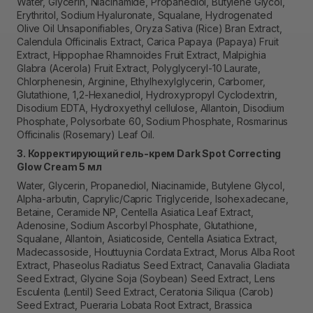
Water, Glycerin, Niacinamide, Propanediol, Butylene Glycol,
Erythritol, Sodium Hyaluronate, Squalane, Hydrogenated
Olive Oil Unsaponifiables, Oryza Sativa (Rice) Bran Extract,
Calendula Officinalis Extract, Carica Papaya (Papaya) Fruit
Extract, Hippophae Rhamnoides Fruit Extract, Malpighia
Glabra (Acerola) Fruit Extract, Polyglyceryl-10 Laurate,
Chlorphenesin, Arginine, Ethylhexylglycerin, Carbomer,
Glutathione, 1,2-Hexanediol, Hydroxypropyl Cyclodextrin,
Disodium EDTA, Hydroxyethyl cellulose, Allantoin, Disodium
Phosphate, Polysorbate 60, Sodium Phosphate, Rosmarinus
Officinalis (Rosemary) Leaf Oil.
3. Корректирующий гель-крем Dark Spot Correcting
Glow Cream 5 мл
Water, Glycerin, Propanediol, Niacinamide, Butylene Glycol,
Alpha-arbutin, Caprylic/Capric Triglyceride, Isohexadecane,
Betaine, Ceramide NP, Centella Asiatica Leaf Extract,
Adenosine, Sodium Ascorbyl Phosphate, Glutathione,
Squalane, Allantoin, Asiaticoside, Centella Asiatica Extract,
Madecassoside, Houttuynia Cordata Extract, Morus Alba Root
Extract, Phaseolus Radiatus Seed Extract, Canavalia Gladiata
Seed Extract, Glycine Soja (Soybean) Seed Extract, Lens
Esculenta (Lentil) Seed Extract, Ceratonia Siliqua (Carob)
Seed Extract, Pueraria Lobata Root Extract, Brassica