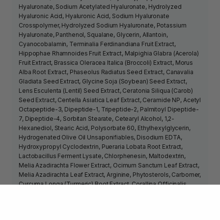
Hyaluronate, Sodium Acetylated Hyaluronate, Hydrolyzed
Hyaluronic Acid, Hyaluronic Acid, Sodium Hyaluronate
Crosspolymer, Hydrolyzed Sodium Hyaluronate, Potassium
Hyaluronate, Panthenol, Squalane, Glycerin, Allantoin,
Cyanocobalamin, Terminalia Ferdinandiana Fruit Extract,
Hippophae Rhamnoides Fruit Extract, Malpighia Glabra (Acerola)
Fruit Extract, Brassica Oleracea Italica (Broccoli) Extract, Morus
Alba Root Extract, Phaseolus Radiatus Seed Extract, Canavalia
Gladiata Seed Extract, Glycine Soja (Soybean) Seed Extract,
Lens Esculenta (Lentil) Seed Extract, Ceratonia Siliqua (Carob)
Seed Extract, Centella Asiatica Leaf Extract, Ceramide NP, Acetyl
Octapeptide-3, Dipeptide-1, Tripeptide-2, Palmitoyl Dipeptide-
7, Dipeptide-4, Sorbitan Stearate, Cetearyl Alcohol, 1,2-
Hexanediol, Stearic Acid, Polysorbate 60, Ethylhexylglycerin,
Hydrogenated Olive Oil Unsaponifiables, Disodium EDTA,
Hydroxypropyl Cyclodextrin, Pueraria Lobata Root Extract,
Lactobacillus Ferment Lysate, Chlorphenesin, Maltodextrin,
Melia Azadirachta Flower Extract, Ocimum Sanctum Leaf Extract,
Melia Azadirachta Leaf Extract, Arginine, Phytosterols, Carbomer,
Curcuma Longa (Turmeric) Root Extract, Corallina Officinalis
Extract, Caprylyl Glycol, Sodium Citrate, Polyglyceryl-10 Laurate,
Citric Acid.
2. Освітлююча сироватка для обличчя Dark Spot