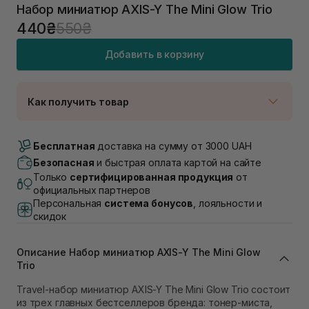
Набор миниатюр AXIS-Y The Mini Glow Trio
440₴
550₴
Добавить в корзину
Как получить товар
Доставка Новой Почтой
Нет в наличии!
Бесплатная
доставка на сумму от 3000 UAH
Самовывоз г. Луцк, Винниченка 4
Безопасная
и быстрая оплата картой на сайте
Нет в наличии!
Только
сертифицированная продукция
от
Самовывоз г. Львов, ул. Академика Подстригача,
официальных партнеров
1В (Duck's Lake)
Персональная
система бонусов
, лояльности и
Нет в наличии!
скидок
Самовывоз Львов (Ивана Франко 36)
В наличии
Самовывоз г. Львов ул. Степана Бандеры 43
Описание Набор миниатюр AXIS-Y The Mini Glow
Нет в наличии!
Trio
Самовывоз Ровно
Travel-набор миниатюр AXIS-Y The Mini Glow Trio состоит
В наличии
из трех главных бестселлеров бренда: тонер-миста,
Самовывоз г. Ровно, ул. Кулика и Гудачека 23 (ТЦ