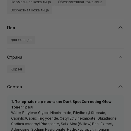
Нормальная кожа лица
Обезвоженная кожа лица
Возрастная кожа лица
Пол
для женщин
Страна
Корея
Состав
1. Тонер-міст від постакне Dark Spot Correcting Glow
Toner 12 мл
Water, Butylene Glycol, Niacinamide, Ethylhexyl Stearate,
Caprylic/Capric Triglyceride, Cetyl Ethylhexanoate, Glutathione,
Sodium Ascorbyl Phosphate, Salix Alba (Willow) Bark Extract,
Adenosine, Sodium Hyaluronate, Hydroxypropyltrimonium