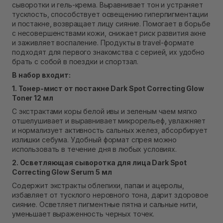
сыворотки и гель-крема. Выравнивает тон и устраняет
Экватор)
тусклость, способствует освещению гиперпигментации
Нет в наличии!
и постакне, возвращает лицу сияние. Помогает в борьбе
с несовершенствами кожи, снижает риск развития акне
и заживляет воспаление. Продукты в travel-формате
подходят для первого знакомства с серией, их удобно
брать с собой в поездки и спортзал.
В набор входит:
1. Тонер-мист от постакне Dark Spot Correcting Glow
Toner 12 мл
С экстрактами коры белой ивы и зеленым чаем мягко
отшелушивает и выравнивает микрорельеф, увлажняет
и нормализует активность сальных желез, абсорбирует
излишки себума. Удобный формат спрея можно
использовать в течение дня в любых условиях.
2. Осветляющая сыворотка для лица Dark Spot
Correcting Glow Serum 5 мл
Содержит экстракты облепихи, папаи и ацеролы,
избавляет от тусклого неровного тона, дарит здоровое
сияние. Осветляет пигментные пятна и сальные нити,
уменьшает выраженность черных точек.