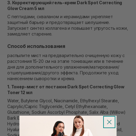
3. Корректирующий гель-крем Dark Spot Correcting
Glow Cream 5 мл
С пептидами, скваланом и керамидами укрепляет
защитный барьер и предотвращает шелушение.
Запускает синтез коллагена и повышает упругость кожи,
замедляет старение.
Способ использования
распылите мист на предварительно очищенную кожу с
расстояния 15-20 см на этапе тонизации или в течение
дня для дополнительного увлажнения/матирования/
отшелушивания/другого эффекта. Продолжите уход
нанесением сыворотки и крема.
1. Тонер-мист от постакне Dark Spot Correcting Glow
Toner 12 мл
Water, Butylene Glycol, Niacinamide, Ethylhexyl Stearate,
Caprylic/Capric Triglyceride, Cetyl Ethylhexanoate,
Glutathione, Sodium Ascorbyl Phosphate, Salix Alba (Willow)
Bark Extract, Adenosine, Sodium Hyaluronate,
Hydroxypropyltrimonium Hyaluronate, Sodium Acetylated
Hyaluronate, Hydrolyzed Hyaluronic Acid, Hyaluronic Acid,
Sodium Hyaluronate Crosspolymer, Hydrolyzed Sodium