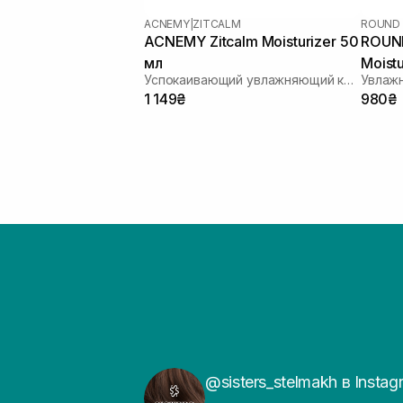
ACNEMY
|
ZITCALM
ROUND 
ACNEMY Zitcalm Moisturizer 50
ROUND
мл
Moist
Успокаивающий увлажняющий крем
1 149₴
980₴
@sisters_stelmakh в Instag