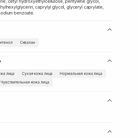
ne, cetyl hydroxyethylcellulose, pentylene glycol,
hylhexylglycerin, caprylyl glycol, glyceryl caprylate,
 sodium benzoate.
нтенол
Сквалан
ю
жа лица
Сухая кожа лица
Нормальная кожа лица
Чувствительная кожа лица