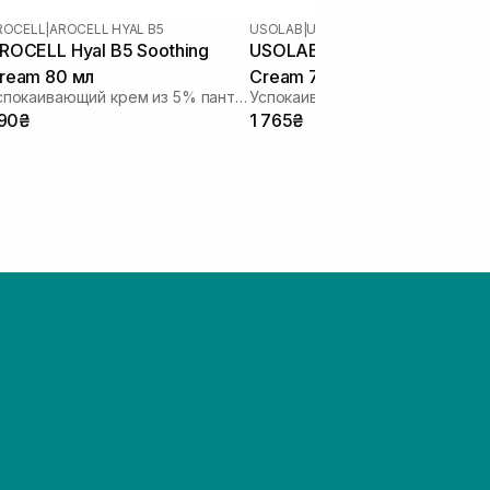
ROCELL
|
AROCELL HYAL B5
USOLAB
|
USOLAB BIO AZULENE
ROCELL Hyal B5 Soothing
USOLAB Bio Azulene Cica
ream 80 мл
Cream 70 мл
Успокаивающий крем из 5% пантенола для чувствительной кожи
90₴
1 765₴