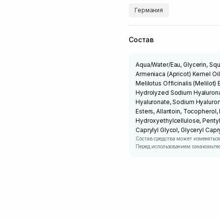
Германия
Состав
Aqua/Water/Eau, Glycerin, Squ
Armeniaca (Apricot) Kernel Oi
Melilotus Officinalis (Melilot)
Hydrolyzed Sodium Hyalurona
Hyaluronate, Sodium Hyaluro
Esters, Allantoin, Tocopherol,
Hydroxyethylcellulose, Pentyl
Caprylyl Glycol, Glyceryl Ca
Состав средства может изменяться
Перед использованием ознакомьтес