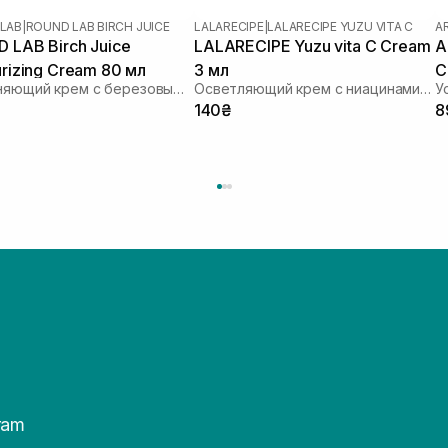
LAB
|
ROUND LAB BIRCH JUICE
LALARECIPE
|
LALARECIPE YUZU VITA C
A
 LAB Birch Juice
LALARECIPE Yuzu vita C Cream
A
urizing Cream 80 мл
3 мл
C
Увлажняющий крем с березовым соком
Осветляющий крем с ниацинамидом 5% и экстрактом юдзу
140₴
8
ram