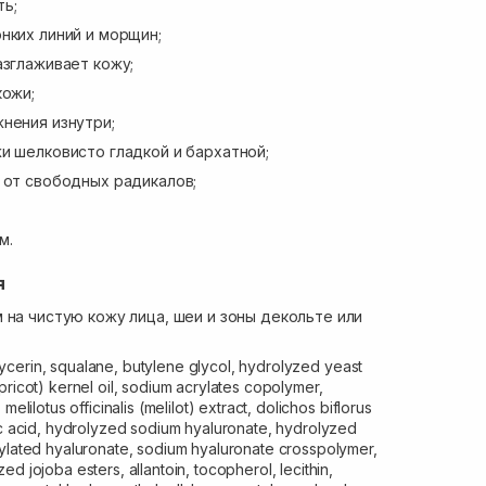
ь;
нких линий и морщин;
азглаживает кожу;
кожи;
нения изнутри;
и шелковисто гладкой и бархатной;
 от свободных радикалов;
м.
я
 на чистую кожу лица, шеи и зоны декольте или
ycerin, squalane, butylene glycol, hydrolyzed yeast
pricot) kernel oil, sodium acrylates copolymer,
melilotus officinalis (melilot) extract, dolichos biflorus
ic acid, hydrolyzed sodium hyaluronate, hydrolyzed
tylated hyaluronate, sodium hyaluronate crosspolymer,
d jojoba esters, allantoin, tocopherol, lecithin,