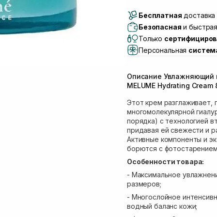
Доставка Новой Поч
Бесплатная
Самовывоз г. Луцк, 
доставка 
Самовывоз г. Львов, 
Безопасная
и быстрая
Lake)
Только
сертифициров
Самовывоз Львов (И
Персональная
систем
Самовывоз г. Львов 
Самовывоз Ровно
Описание Увлажняющий к
Самовывоз г. Ровно, 
MELUME Hydrating Cream 
Этот крем разглаживает,
многомолекулярной гиалу
порядка) с технологией в
придавая ей свежести и р
Активные компоненты и э
борются с фотостарением,
Особенности товара:
- Максимальное увлажнен
размеров;
- Многослойное интенсив
водный баланс кожи;