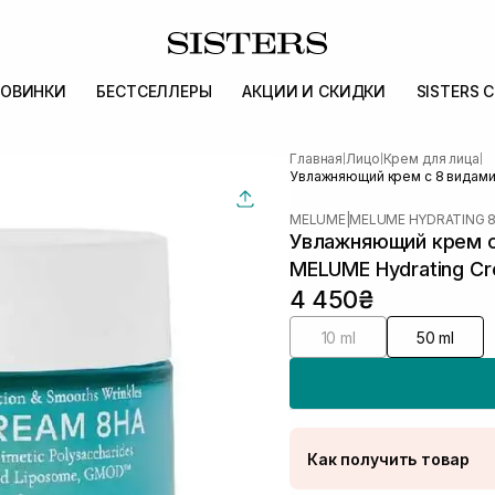
ОВИНКИ
БЕСТСЕЛЛЕРЫ
АКЦИИ И СКИДКИ
SISTERS 
Главная
Лицо
Крем для лица
|
|
|
Увлажняющий крем с 8 видами
MELUME
|
MELUME HYDRATING 
Увлажняющий крем с
MELUME Hydrating C
4 450₴
10 ml
50 ml
Как получить товар