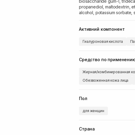
biosaccharide gum-1, trideca
propanediol, maltodextrin, et
alcohol, potassium sorbate,
Активний компонент
Гиалуроновая кислота
Па
Средство по применени
Жирная/комбинированная ко
Обезвоженная кожа лица
Пол
для женщин
Страна