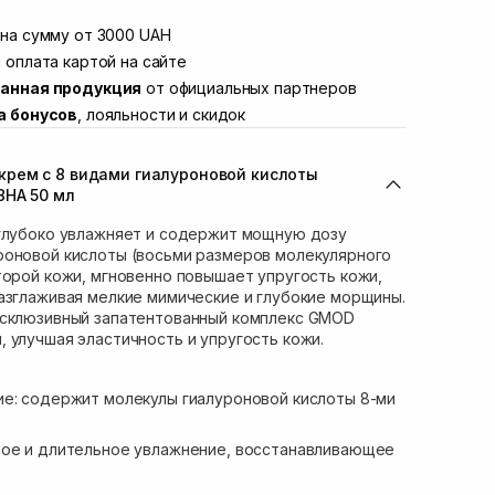
той
В наличии
Винниченка 4
на сумму от 3000 UAH
В наличии
ул. Академика Подстригача, 1В (Duck's
 оплата картой на сайте
В наличии
анная продукция
от официальных партнеров
вана Франко 36)
В наличии
а бонусов
, лояльности и скидок
ул. Степана Бандеры 43
В наличии
В наличии
рем с 8 видами гиалуроновой кислоты
ул. Кулика и Гудачека 23 (ТЦ Экватор)
В наличии
8HA 50 мл
 глубоко увлажняет и содержит мощную дозу
роновой кислоты (восьми размеров молекулярного
торой кожи, мгновенно повышает упругость кожи,
азглаживая мелкие мимические и глубокие морщины.
ксклюзивный запатентованный комплекс GMOD
 улучшая эластичность и упругость кожи.
ие: содержит молекулы гиалуроновой кислоты 8-ми
ное и длительное увлажнение, восстанавливающее