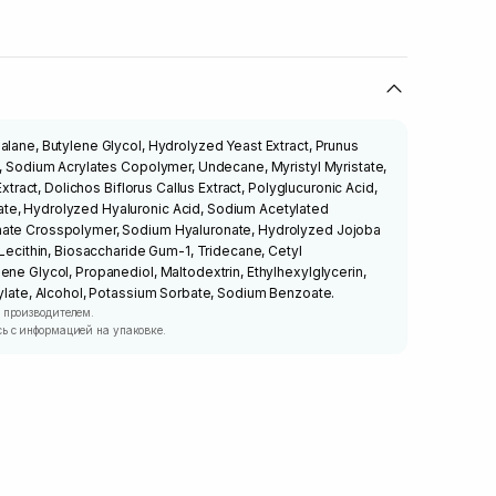
alane, Butylene Glycol, Hydrolyzed Yeast Extract, Prunus
l, Sodium Acrylates Copolymer, Undecane, Myristyl Myristate,
 Extract, Dolichos Biflorus Callus Extract, Polyglucuronic Acid,
te, Hydrolyzed Hyaluronic Acid, Sodium Acetylated
nate Crosspolymer, Sodium Hyaluronate, Hydrolyzed Jojoba
 Lecithin, Biosaccharide Gum-1, Tridecane, Cetyl
ene Glycol, Propanediol, Maltodextrin, Ethylhexylglycerin,
prylate, Alcohol, Potassium Sorbate, Sodium Benzoate.
 производителем.
ь с информацией на упаковке.