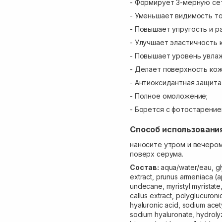
- Формирует 3-мерную сет
- Уменьшает видимость то
- Повышает упругость и р
- Улучшает эластичность 
- Повышает уровень увлаж
- Делает поверхность кож
- Антиоксидантная защита
- Полное омоложение;
- Борется с фотостарение
Способ использовани
наносите утром и вечером
поверх серума.
Состав:
aqua/water/eau, gl
extract, prunus armeniaca (a
undecane, myristyl myristate, 
callus extract, polyglucuron
hyaluronic acid, sodium ace
sodium hyaluronate, hydrolyze