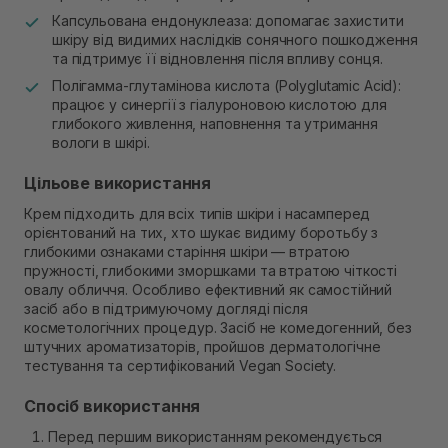
Капсульована ендонуклеаза: допомагає захистити
шкіру від видимих наслідків сонячного пошкодження
та підтримує її відновлення після впливу сонця.
Полігамма-глутамінова кислота (Polyglutamic Acid):
працює у синергії з гіалуроновою кислотою для
глибокого живлення, наповнення та утримання
вологи в шкірі.
Цільове використання
Крем підходить для всіх типів шкіри і насамперед
орієнтований на тих, хто шукає видиму боротьбу з
глибокими ознаками старіння шкіри — втратою
пружності, глибокими зморшками та втратою чіткості
овалу обличчя. Особливо ефективний як самостійний
засіб або в підтримуючому догляді після
косметологічних процедур. Засіб не комедогенний, без
штучних ароматизаторів, пройшов дерматологічне
тестування та сертифікований Vegan Society.
Спосіб використання
Перед першим використанням рекомендується