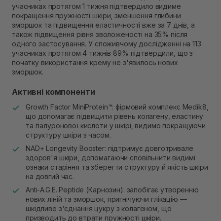
учасниках протягом 1 тижня підтвердило видиме
покращення пружності шкіри, зменшення глибини
зморшок та підвищення еластичності вже за 7 днів, а
також підвищення рівня зволоженості на 35% після
одного застосування. У споживчому дослідженні на 113
учасниках протягом 4 тижнів 89% підтвердили, що з
початку використання крему не з'явилось нових
зморшок.
Активні компоненти
Growth Factor MiniProtein™: фірмовий комплекс Medik8,
що допомагає підвищити рівень колагену, еластину
та гіалуронової кислоти у шкірі, видимо покращуючи
структуру шкіри з часом.
NAD+ Longevity Booster: підтримує довготривале
здоров'я шкіри, допомагаючи сповільнити видимі
ознаки старіння та зберегти структуру й якість шкіри
на довгий час.
Anti-A.G.E. Peptide (Карнозин): запобігає утворенню
нових ліній та зморшок, пригнічуючи глікацію —
шкідливе з'єднання цукру з колагеном, що
призводить до втрати пружності шкіри.