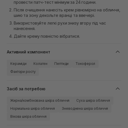
провести патч-тест мінімум за 24 години.
Після очищення нанесіть крем рівномірно на обличчя,
шию та зону декольте вранці та ввечері.
Використовуйте легкі рухи знизу вгору під час
нанесення.
Дайте крему повністю вібратися.
Активний компонент
Кераміди
Колаген
Пептиди
Токоферол
Фактори росту
Засіб за потребою
Жирна/комбінована шкіра обличчя
Суха шкіра обличчя
Нормальна шкіра обличчя
Зневоднена шкіра обличчя
Вікова шкіра обличчя