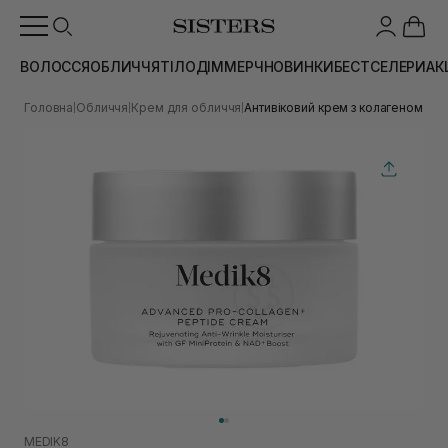
ВОЛОССЯ
ОБЛИЧЧЯ
ТІЛО
ДІМ
МЕРЧ
НОВИНКИ
БЕСТСЕЛЕРИ
АК
Головна
Обличчя
Крем для обличчя
Антивіковий крем з колагеном ME
|
|
|
MEDIK8