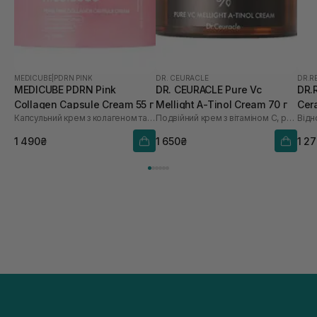
MEDICUBE
|
PDRN PINK
DR. CEURACLE
DR.R
MEDICUBE PDRN Pink
DR. CEURACLE Pure Vc
DR.
Collagen Capsule Cream 55 г
Mellight A-Tinol Cream 70 г
Cer
Капсульний крем з колагеном та полінуклеотидами
Подвійний крем з вітаміном С, ретинолом і керамідами
мл
1 490₴
1 650₴
1 2