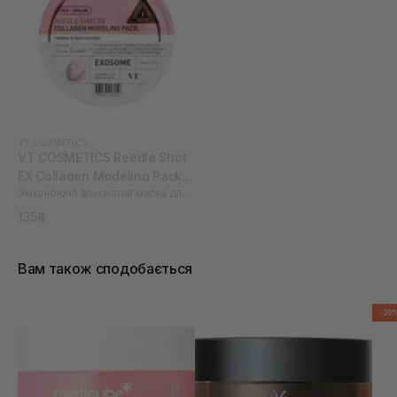
VT COSMETICS
VT COSMETICS Reedle Shot
EX Collagen Modeling Pack
Зміцнююча альгінатна маска для обличчя зі спікулами та колагеном
25 г
135₴
Вам також сподобається
-20