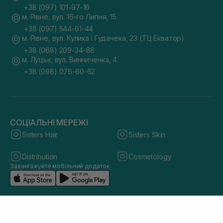
+38 (097) 101-97-16
м. Рівне, вул. 16-го Липня, 15
+38 (097) 544-61-44
м. Рівне, вул. Кулика і Гудачека, 23 (ТЦ Екватор)
+38 (068) 209-34-88
м. Луцьк, вул. Винниченка, 4
+38 (098) 076-60-62
СОЦІАЛЬНІ МЕРЕЖІ
Sisters Hair
Sisters Skin
Distribution
Cosmetology
Завантажуйте мобільний додаток