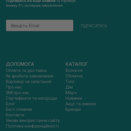
Підпишись на наші новини
та отримуй
знижку 5% на перше замовлення
Email
підписатись
ДОПОМОГА
КАТАЛОГ
Оплата та доставка
Волосся
Як зробити замовлення
Обличчя
Відповіді на запитання
Тіло
Про нас
Дім
ЗМІ про нас
Мерч
Сертифікати та нагороди
Новинки
Блог
Акції та знижки
Бюті словник
Бренди
Контакти
Умови використання сайту
Політика конфіденційності