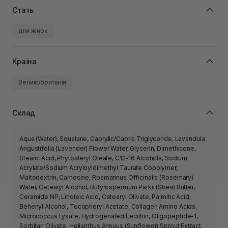
Стать
для жінок
Країна
Великобританія
Склад
Aqua (Water), Squalane, Caprylic/Capric Triglyceride, Lavandula
Angustifolia (Lavender) Flower Water, Glycerin, Dimethicone,
Stearic Acid, Phytosteryl Oleate, C12-16 Alcohols, Sodium
Acrylate/Sodium Acryloyldimethyl Taurate Copolymer,
Maltodextrin, Carnosine, Rosmarinus Officinalis (Rosemary)
Water, Cetearyl Alcohol, Butyrospermum Parkii (Shea) Butter,
Ceramide NP, Linoleic Acid, Cetearyl Olivate, Palmitic Acid,
Behenyl Alcohol, Tocopheryl Acetate, Collagen Amino Acids,
Micrococcus Lysate, Hydrogenated Lecithin, Oligopeptide-1,
Sorbitan Olivate, Helianthus Annuus (Sunflower) Sprout Extract,