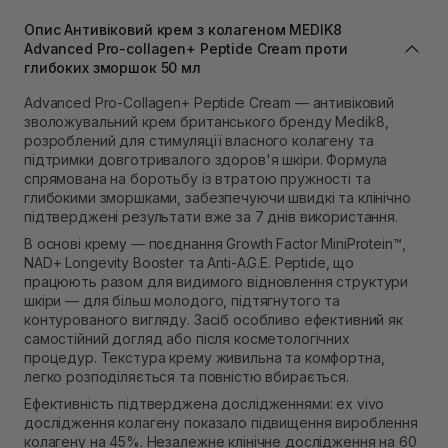
Самовивіз м. Львів, вул. Івана Франка 36
В наявності
Опис Антивіковий крем з колагеном MEDIK8
Самовивіз м. Львів, вул. Степана Бандери 45
Advanced Pro-collagen+ Peptide Cream проти
глибоких зморшок 50 мл
В наявності
Самовивіз м. Рівне, вул. 16-го Липня, 15
Advanced Pro-Collagen+ Peptide Cream — антивіковий
В наявності
зволожувальний крем британського бренду Medik8,
Самовивіз м. Рівне, вул. Кулика і Гудачека 23 (ТЦ
розроблений для стимуляції власного колагену та
Екватор)
підтримки довготривалого здоров'я шкіри. Формула
В наявності
спрямована на боротьбу із втратою пружності та
глибокими зморшками, забезпечуючи швидкі та клінічно
підтверджені результати вже за 7 днів використання.
В основі крему — поєднання Growth Factor MiniProtein™,
NAD+ Longevity Booster та Anti-A.G.E. Peptide, що
працюють разом для видимого відновлення структури
шкіри — для більш молодого, підтягнутого та
контурованого вигляду. Засіб особливо ефективний як
самостійний догляд або після косметологічних
процедур. Текстура крему живильна та комфортна,
легко розподіляється та повністю вбирається.
Ефективність підтверджена дослідженнями: ex vivo
дослідження колагену показало підвищення вироблення
колагену на 45%. Незалежне клінічне дослідження на 60