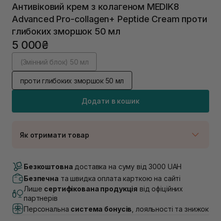
Антивіковий крем з колагеном MEDIK8
Advanced Pro-collagen+ Peptide Cream проти
глибоких зморшок 50 мл
5 000₴
(Змінний блок) 50 мл
проти глибоких зморшок 50 мл
Додати в кошик
Як отримати товар
Доставка Новою Поштою
В наявності
Безкоштовна
доставка на суму від 3000 UAH
Самовивіз м. Луцьк, вул. Винниченка 4
Безпечна
та швидка оплата карткою на сайті
В наявності
Лише
сертифікована продукція
від офіційних
Самовивіз м. Львів, вул. Академіка Підстригача, 1В
партнерів
(Duck’s Lake)
Персональна
система бонусів
, лояльності та знижок
В наявності