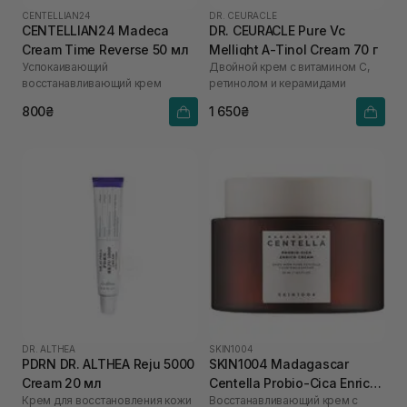
CENTELLIAN24
DR. CEURACLE
CENTELLIAN24 Madeca
DR. CEURACLE Pure Vc
Cream Time Reverse 50 мл
Mellight A-Tinol Cream 70 г
Успокаивающий
Двойной крем с витамином С,
восстанавливающий крем
ретинолом и керамидами
800₴
1 650₴
DR. ALTHEA
SKIN1004
PDRN DR. ALTHEA Reju 5000
SKIN1004 Madagascar
Cream 20 мл
Centella Probio-Cica Enrich
Крем для восстановления кожи
Восстанавливающий крем с
Cream 50 мл