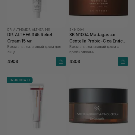
DR. ALTHEA
|
DR. ALTHEA 345
SKIN1004
DR. ALTHEA 345 Relief
SKIN1004 Madagascar
Cream 15 мл
Centella Probio-Cica Enrich
Восстанавливающий крем для
Восстанавливающий крем с
Cream 15 мл
лица
пробиотиками
490₴
430₴
ВЫБОР ОКСАНЫ