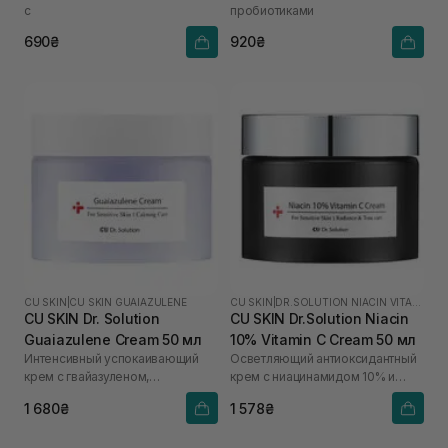
с
пробиотиками
690₴
920₴
CU SKIN
|
CU SKIN GUAIAZULENE
CU SKIN
|
DR.SOLUTION NIACIN VITAMIN C
CU SKIN Dr. Solution
CU SKIN Dr.Solution Niacin
Guaiazulene Cream 50 мл
10% Vitamin C Cream 50 мл
Интенсивный успокаивающий
Осветляющий антиоксидантный
крем с гвайазуленом,
крем с ниацинамидом 10% и
троксерутином и менадионом
витамином C
1 680₴
1 578₴