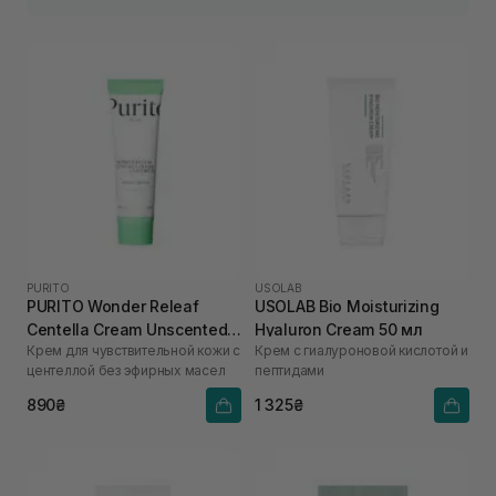
PURITO
USOLAB
PURITO Wonder Releaf
USOLAB Bio Moisturizing
Centella Cream Unscented
Hyaluron Cream 50 мл
Крем для чувствительной кожи с
Крем с гиалуроновой кислотой и
50 мл
центеллой без эфирных масел
пептидами
890₴
1 325₴