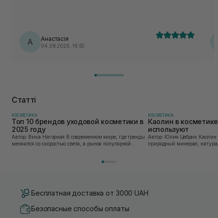
Анастасія
А
04.08.2026, 16:55
Статті
КОСМЕТИКА
КОСМЕТИКА
Топ 10 брендов уходовой косметики в
Каолин в косметике:
2025 году
используют
Автор: Вика Нагорная В современном мире, где тренды
Автор: Юлия Цебрик Каолин в косметологии – это
меняются со скоростью света, а рынок популярной
природный минерал, натурал
косметики переполнен новыми предложениями, выбор
имеет множество преимущес
средства для ухода становится настоящим вызовом....
головы, благодаря большому 
Бесплатная доставка от 3000 UAH
Безопасные способы оплаты