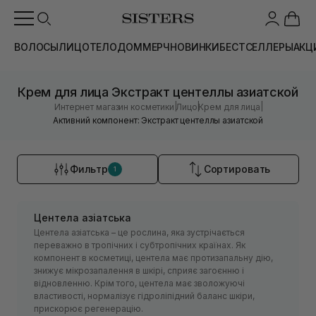
ВОЛОСЫ
ЛИЦО
ТЕЛО
ДОМ
МЕРЧ
НОВИНКИ
БЕСТСЕЛЛЕРЫ
АКЦ
Крем для лица Экстракт центеллы азиатской
|
|
|
Интернет магазин косметики
Лицо
Крем для лица
Активний компонент: Экстракт центеллы азиатской
Фильтр
Сортировать
1
Центела азіатська
Центела азіатська – це рослина, яка зустрічається
переважно в тропічних і субтропічних країнах. Як
компонент в косметиці, центела має протизапальну дію,
знижує мікрозапалення в шкірі, сприяє загоєнню і
відновленню. Крім того, центела має зволожуючі
властивості, нормалізує гідроліпідний баланс шкіри,
прискорює регенерацію.