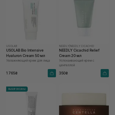
USOLAB
NEEDLY
|
NEEDLY CICACHID
USOLAB Bio Intensive
NEEDLY Cicachid Relief
Hyaluron Cream 50 мл
Cream 20 мл
Увлажняющий крем для лица
Успокаивающий крем с
центеллой
1 765₴
350₴
ВЫБОР ОКСАНЫ