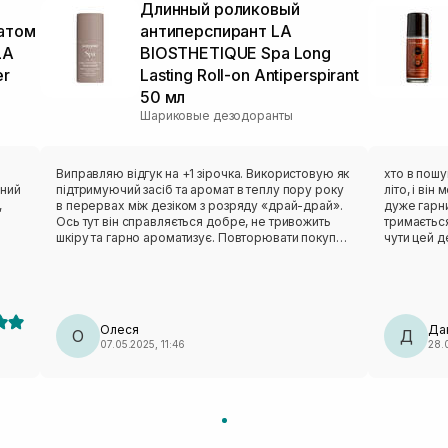
Длинный роликовый
атом
антиперспирант LA
LA
BIOSTHETIQUE Spa Long
er
Lasting Roll-on Antiperspirant
50 мл
Шариковые дезодоранты
Виправляю відгук на +1 зірочка. Використовую як
хто в пошу
мний
підтримуючий засіб та аромат в теплу пору року
літо, і він
,
в перервах між дезіком з розряду «драй-драй».
дуже гарни
Ось тут він справляється добре, не тривожить
тримається
шкіру та гарно ароматизує. Повторювати покупку
чути цей 
ий,
не буду, але застосування йому знайшла нарешті.
10/10❤️‍🔥
але
анти
не
Олеся
Да
О
Д
07.05.2025, 11:46
28.