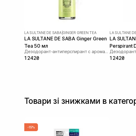
LA SULTANE DE SABA
|
GINGER GREEN TEA
LA SULTANE D
LA SULTANE DE SABA Ginger Green
LA SULTANE
Tea 50 мл
Perspirant
Дезодорант-антиперспирант с ароматом зеленого чая и имбиря
50 мл
1 242₴
1 242₴
Товари зі знижками в катег
-15%