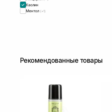
Каолин
Ментол
(+1)
Рекомендованные товары