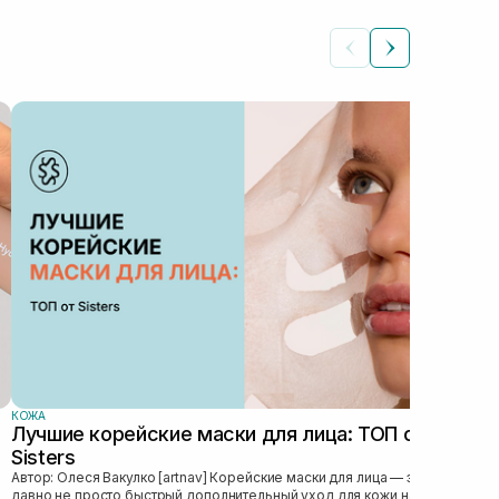
КОЖ
Ка
лу
Автор: Роман
обл
нее
стру
КОЖА
Лучшие корейские маски для лица: ТОП от
Sisters
Автор: Олеся Вакулко [artnav] Корейские маски для лица — это уже
давно не просто быстрый дополнительный уход для кожи на