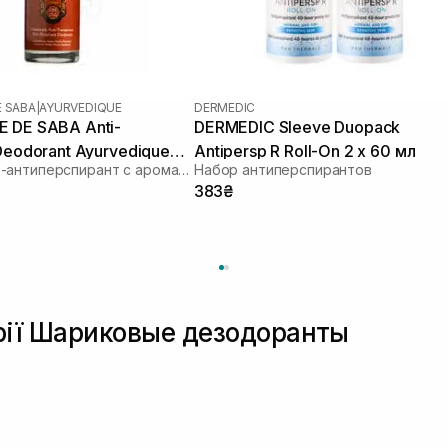
E SABA
|
AYURVEDIQUE
DERMEDIC
 DE SABA Anti-
DERMEDIC Sleeve Duopack
 Deodorant Ayurvedique
Antipersp R Roll-On 2 х 60 мл
Дезодорант-антиперспирант с ароматом амбры, ванили и пачули
Набор антиперспирантов
383₴
орії Шариковые дезодоранты