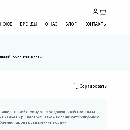
CHOICE
БРЕНДЫ
О НАС
БЛОГ
КОНТАКТЫ
тивний компонент: Каолин
Сортировать
 мінерал, який отримують з родовищ китайської глини.
ри, надає шкірі матовості. Також володіє детоксикуючою
облемної шкіри з розширеними порами.