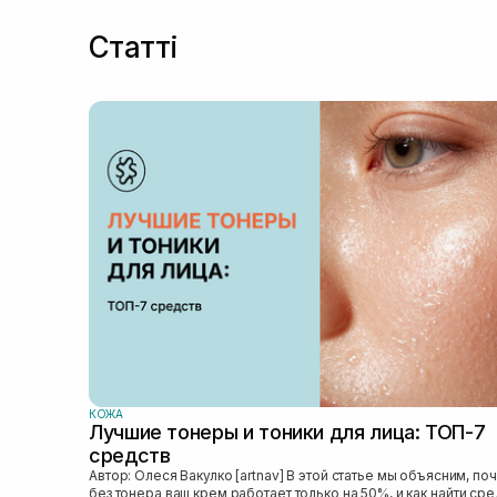
Статті
КОЖА
Лучшие тонеры и тоники для лица: ТОП-7
средств
Автор: Олеся Вакулко [artnav] В этой статье мы объясним, почему
без тонера ваш крем работает только на 50%, и как найти ср