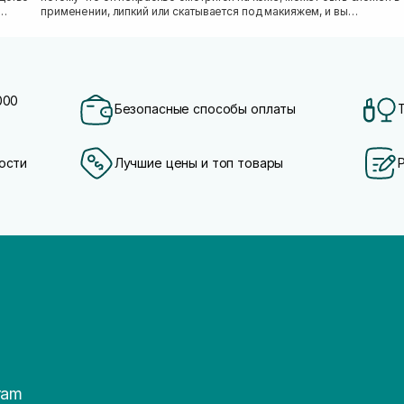
применении, липкий или скатывается под макияжем, и вы
откладываете SPF «на...
000
Безопасные способы оплаты
ости
Лучшие цены и топ товары
ram