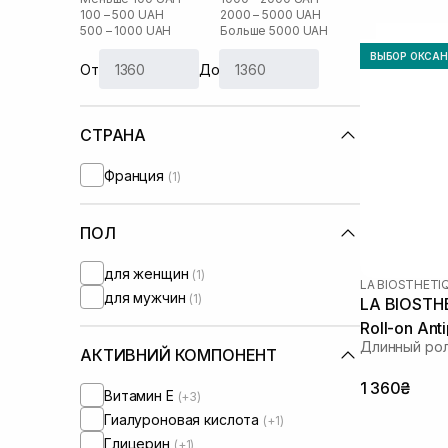
100 – 500 UAH
2000 – 5000 UAH
500 – 1000 UAH
Больше 5000 UAH
ВЫБОР ОКСА
От
До
СТРАНА
Франция
(1)
ПОЛ
для женщин
(1)
LA BIOSTHETI
для мужчин
(1)
LA BIOSTHE
Roll-on Ant
Длинный ро
АКТИВНИЙ КОМПОНЕНТ
1 360₴
Витамин Е
(+3)
Гиалуроновая кислота
(+1)
Глицерин
(+1)