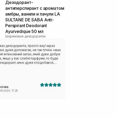
Дезодорант-
антиперспирант с ароматом
амбры, ванили и пачули LA
SULTANE DE SABA Anti-
Perspirant Deodorant
Ayurvedique 50 мл
Шариковые дезодоранты
ках дезодоранта, просто вау! зараз
 мені дуже допомагає, не так пітнію +має
й інтенсивний запах, який дуже добре
, якщо у вас слабкі парфуми, то буде
дезодорант, мені дуже сподобався,
ночка
08.2024, 17:25