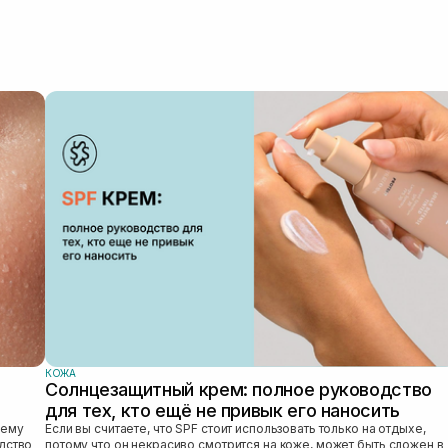
КОЖА
Солнцезащитный крем: полное руководство
для тех, кто ещё не привык его наносить
Если вы считаете, что SPF стоит использовать только на отдыхе,
едство
потому что он некрасиво смотрится на коже, может быть сложен в