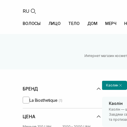
RU
ВОЛОСЫ
ЛИЦО
ТЕЛО
ДОМ
МЕРЧ
Н
Интернет магазин космет
Каолин
БРЕНД
La Biosthetique
(1)
Каолін
Каолін — щ
Завдяки с
ЦЕНА
та протиз
Меньше 100 UAH
1000 – 2000 UAH