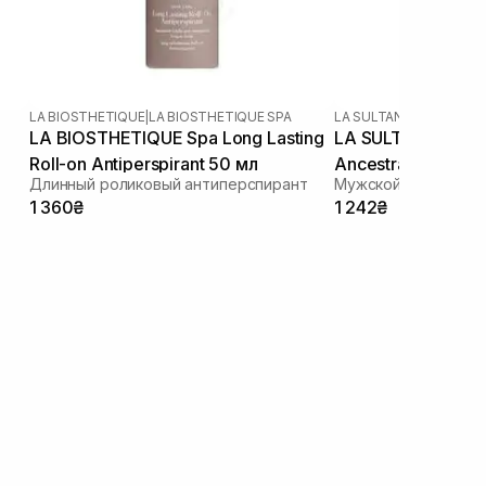
LA BIOSTHETIQUE
|
LA BIOSTHETIQUE SPA
LA SULTANE DE SABA
LA BIOSTHETIQUE Spa Long Lasting
LA SULTANE DE SA
Roll-on Antiperspirant 50 мл
Ancestral 50 мл
Длинный роликовый антиперспирант
Мужской дезодора
1 360₴
1 242₴