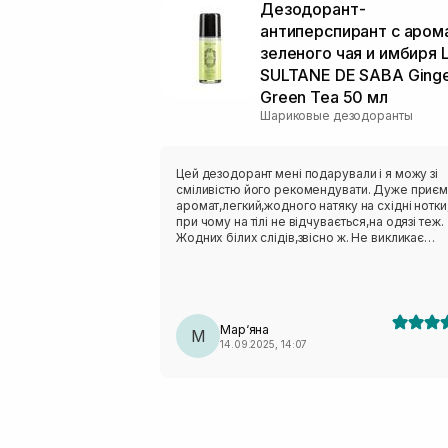
Дезодорант-
антиперспирант с аром
зеленого чая и имбиря 
SULTANE DE SABA Ging
Green Tea 50 мл
Шариковые дезодоранты
Цей дезодорант мені подарували і я можу зі
сміливістю його рекомендувати. Дуже приє
аромат,легкий,жодного натяку на східні нотки
при чому на тілі не відчувається,на одязі теж.
Жодних білих слідів,звісно ж. Не викликає
подразнень,сухості, печіння. І дуже ефективн
блокує запах поту на всі
100%.Потовиділення,звісно є,і це нормально,
запаху немає. У мене до цього були дезодор
від Corpus та Salt and stone, але вони для ме
Мар‘яна
були значно менш ефективними.
М
14.09.2025, 14:07