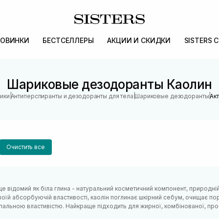
ОВИНКИ
БЕСТСЕЛЛЕРЫ
АКЦИИ И СКИДКИ
SISTERS 
Шариковые дезодоранты Каолин
|
|
|
ики
Антиперспиранты и дезодоранты для тела
Шариковые дезодоранты
Ак
Очистить все
е відомий як біла глина - натуральний косметичний компонент, природній
воїй абсорбуючій властивості, каолін поглинає шкірний себум, очищає по
апальною властивістю. Найкраще підходить для жирної, комбінованої, пр