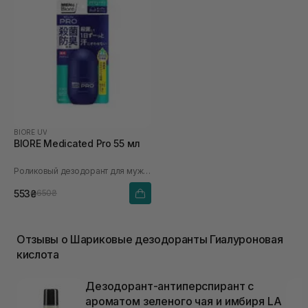
BIORE UV
BIORE Medicated Pro 55 мл
Роликовый дезодорант для мужчин
553₴
650₴
Отзывы о Шариковые дезодоранты Гиалуроновая
кислота
Дезодорант-антиперспирант с
ароматом зеленого чая и имбиря LA