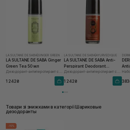
LA SULTANE DE SABA
|
GINGER GREEN TEA
LA SULTANE DE SABA
|
AYURVEDIQUE
DERM
LA SULTANE DE SABA Ginger
LA SULTANE DE SABA Anti-
DER
Green Tea 50 мл
Perspirant Deodorant
Anti
Дезодорант-антиперспирант с ароматом зеленого чая и имбиря
Дезодорант-антиперспирант с ароматом амбры, ванили и пачули
Набо
Ayurvedique 50 мл
1 242₴
1 242₴
383
Товари зі знижками в категорії Шариковые
дезодоранты
-15%