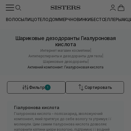
ВОЛОСЫ
ЛИЦО
ТЕЛО
ДОМ
МЕРЧ
НОВИНКИ
БЕСТСЕЛЛЕРЫ
АКЦ
Шариковые дезодоранты Гиалуроновая
кислота
|
Интернет магазин косметики
|
Антиперспиранты и дезодоранты для тела
|
Шариковые дезодоранты
Активний компонент: Гиалуроновая кислота
Фильтр
Сортировать
1
Гіалуронова кислота
Гіалуронова кислота – полісахарид, зволожуючий
компонент, який притягує до себе вологу та утримує її
молекули. Цим самим гіалуронова кислота дозволяє
наповнити клітини шкіри вологою, підтримує її водний