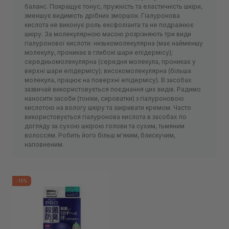
баланс. Покращує тонус, пружність та еластичність шкіри,
зменшує видимість дрібних зморшок. Гіалуронова
кислота не виконує роль ексфоліанта та не подразнює
шкіру. За молекулярною масою розрізняють три види
гіалуронової кислоти: низькомолекулярна (має найменшу
молекулу, проникає в глибокі шари епідермісу);
середньомолекулярна (середня молекула, проникає у
верхні шари епідермісу); високомолекулярна (більша
молекула, працює на поверхні епідермісу). В засобах
зазвичай використовується поєднання цих видів. Радимо
наносити засоби (тоніки, сироватки) з гіалуроновою
кислотою на вологу шкіру та закривати кремом. Часто
використовується гіалуронова кислота в засобах по
догляду за сухою шкірою голови та сухим, тьмяним
волоссям. Робить його більш м'яким, блискучим,
наповненим.
-15%