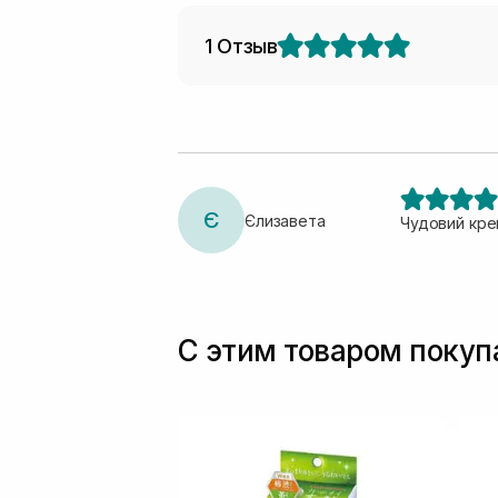
1 Отзыв
Є
Єлизавета
Чудовий крем
С этим товаром поку