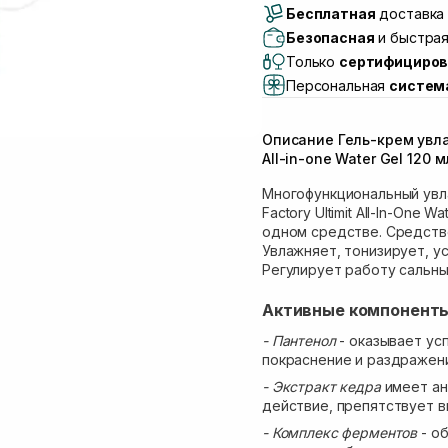
Бесплатная
Самовывоз г. Луцк, 
доставка 
Самовывоз г. Львов, 
Безопасная
и быстрая
Lake)
Только
сертифициров
Самовывоз Львов (И
Персональная
систем
Самовывоз г. Львов 
Самовывоз Ровно
Описание Гель-крем увл
Самовывоз г. Ровно, 
All-in-one Water Gel 120 м
Многофункциональный увл
Factory Ultimit All-In-One
одном средстве. Средств
Увлажняет, тонизирует, у
Регулирует работу сальн
Активные компонент
- Пантенол
- оказывает у
покраснение и раздражени
- Экстракт кедра
имеет а
действие, препятствует в
- Комплекс ферментов
- о