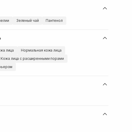
мелии
Зеленый чай
Пантенол
ю
жа лица
Нормальная кожа лица
Кожа лица с расширенными порами
арьером