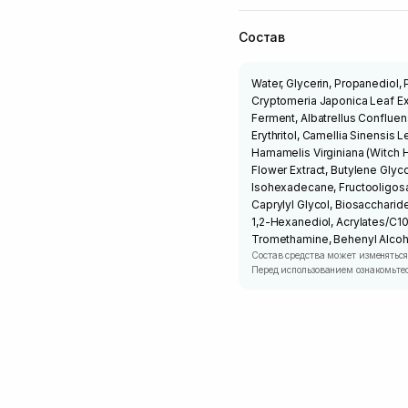
Состав
Water, Glycerin, Propanediol, 
Cryptomeria Japonica Leaf Ex
Ferment, Albatrellus Conflue
Erythritol, Camellia Sinensis L
Hamamelis Virginiana (Witch 
Flower Extract, Butylene Glyc
Isohexadecane, Fructooligosac
Caprylyl Glycol, Biosaccharid
1,2-Hexanediol, Acrylates/C1
Tromethamine, Behenyl Alcoho
Состав средства может изменяться
Перед использованием ознакомьтес