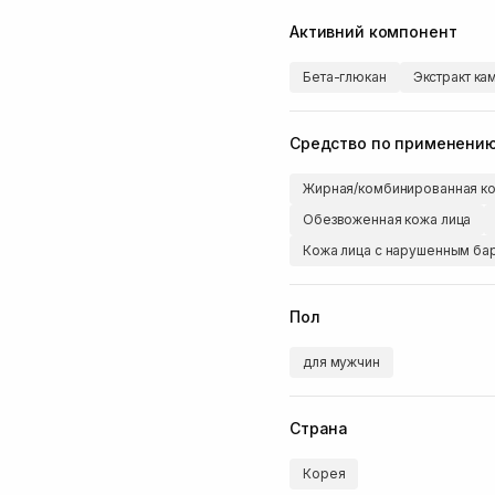
Активний компонент
Бета-глюкан
Экстракт ка
Средство по применени
Жирная/комбинированная ко
Обезвоженная кожа лица
Кожа лица с нарушенным б
Пол
для мужчин
Страна
Корея