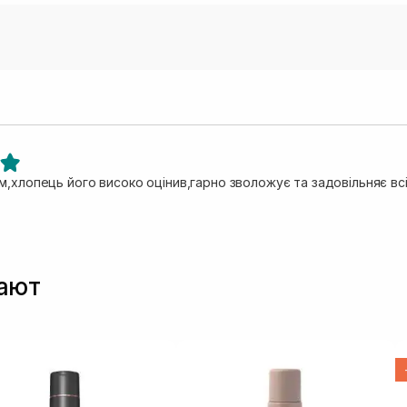
,хлопець його високо оцінив,гарно зволожує та задовільняє всі
пают