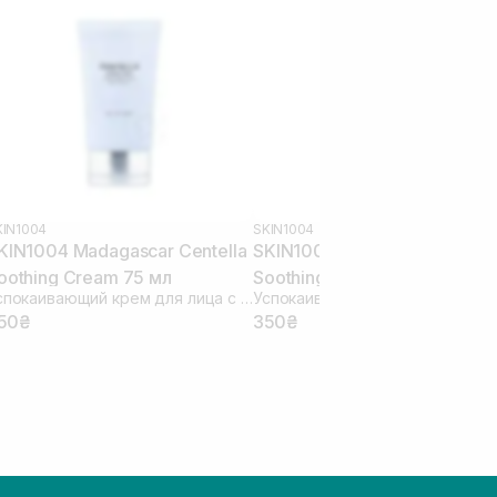
KIN1004
SKIN1004
KIN1004 Madagascar Centella
SKIN1004 Madagascar Centel
oothing Cream 75 мл
Soothing Cream 30 мл
Успокаивающий крем для лица с центеллой
50₴
350₴