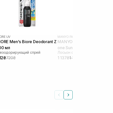
IORE UV
MANYO FACTORY
|
ULTIMIT
IORE Men's Biore Deodorant Z
MANYO FACTORY Ultimit All-
00 мл
one Sun Lotion 100 мл
езодорирующий спрей
12₴
720₴
1 137₴
1 749₴