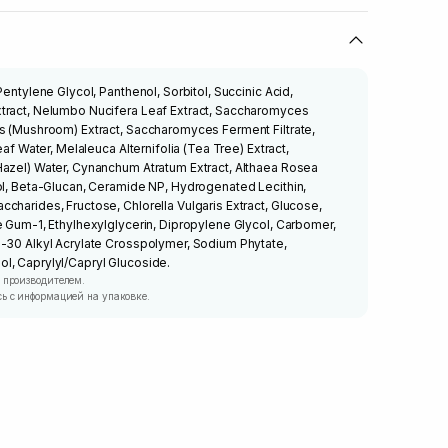
Pentylene Glycol, Panthenol, Sorbitol, Succinic Acid,
tract, Nelumbo Nucifera Leaf Extract, Saccharomyces
ns (Mushroom) Extract, Saccharomyces Ferment Filtrate,
eaf Water, Melaleuca Alternifolia (Tea Tree) Extract,
Hazel) Water, Cynanchum Atratum Extract, Althaea Rosea
ol, Beta-Glucan, Ceramide NP, Hydrogenated Lecithin,
charides, Fructose, Chlorella Vulgaris Extract, Glucose,
e Gum-1, Ethylhexylglycerin, Dipropylene Glycol, Carbomer,
0-30 Alkyl Acrylate Crosspolymer, Sodium Phytate,
l, Caprylyl/Capryl Glucoside.
 производителем.
ь с информацией на упаковке.