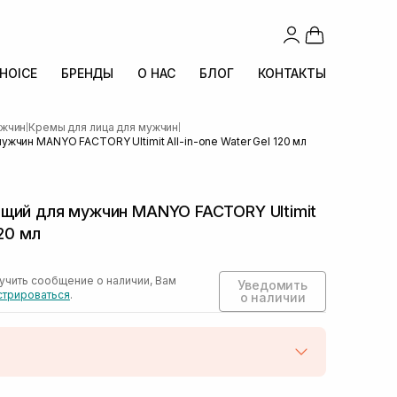
CHOICE
БРЕНДЫ
О НАС
БЛОГ
КОНТАКТЫ
ужчин
Кремы для лица для мужчин
|
|
жчин MANYO FACTORY Ultimit All-in-one Water Gel 120 мл
щий для мужчин MANYO FACTORY Ultimit
120 мл
учить сообщение о наличии, Вам
Уведомить
стрироваться
.
о наличии
той
Нет в наличии!