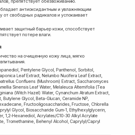
алов, препятствует обезвоживанию.
обладает антиоксидантным и увлажняющим
у от свободных радикалов и успокаивает
ливает защитный барьер кожи, способствует
пятствует потере влаги.
я
ичество на очищенную кожу лица, мягко
впитывания.
opanediol, Pentylene Glycol, Panthenol, Sorbitol,
aponica Leaf Extract, Nelumbo Nucifera Leaf Extract,
atrellus Confluens (Mushroom) Extract, Saccharomyces
Camellia Sinensis Leaf Water, Melaleuca Alternifolia (Tea
giniana (Witch Hazel) Water, Cynanchum Atratum Extract,
t, Butylene Glycol, Beta-Glucan, Ceramide NP,
exadecane, Fructooligosaccharides, Fructose, Chlorella
prylyl Glycol, Biosaccharide Gum-1, Ethylhexylglycerin,
, 1,2-Hexanediol, Acrylates/C10-30 Alkyl Acrylate
e, Tromethamine, Behenyl Alcohol, Caprylyl/Capryl