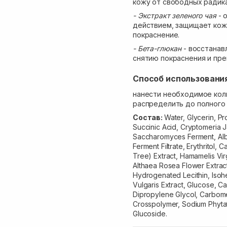
кожу от свободных радик
- Экстракт зеленого чая
- 
действием, защищает кож
покраснение.
- Бета-глюкан
- восстанав
снятию покраснения и пре
Способ использовани
нанести необходимое кол
распределить до полного 
Состав:
Water, Glycerin, Pr
Succinic Acid, Cryptomeria J
Saccharomyces Ferment, Alb
Ferment Filtrate, Erythritol, 
Tree) Extract, Hamamelis Vir
Althaea Rosea Flower Extrac
Hydrogenated Lecithin, Isoh
Vulgaris Extract, Glucose, Ca
Dipropylene Glycol, Carbomer
Crosspolymer, Sodium Phytat
Glucoside.