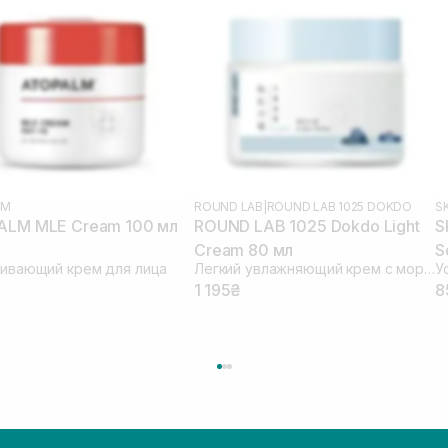
LM
ROUND LAB
|
ROUND LAB 1025 DOKDO
S
LM MLE Cream 100 мл
ROUND LAB 1025 Dokdo Light
S
Cream 80 мл
S
аивающий крем для лица
Легкий увлажняющий крем с морской водой
1 195₴
8