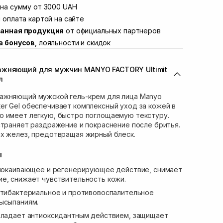
Винниченка 4
на сумму от 3000 UAH
Нет в наличии!
ул. Академика Подстригача, 1В (Duck's
 оплата картой на сайте
Нет в наличии!
анная продукция
от официальных партнеров
вана Франко 36)
Нет в наличии!
а бонусов
, лояльности и скидок
ул. Степана Бандеры 43
Нет в наличии!
Нет в наличии!
ажняющий для мужчин MANYO FACTORY Ultimit
ул. Кулика и Гудачека 23 (ТЦ Экватор)
Нет в наличии!
л
ажняющий мужской гель-крем для лица Manyo
 Water Gel обеспечивает комплексный уход за кожей в
о имеет легкую, быстро поглощаемую текстуру.
страняет раздражение и покраснение после бритья.
ых желез, предотвращая жирный блеск.
ы
спокаивающее и регенерирующее действие, снимает
е, снижает чувствительность кожи.
нтибактериальное и противовоспалительное
ысыпаниям.
бладает антиоксидантным действием, защищает