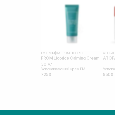
I'M FROM
|
I’M FROM LICORICE
ATOPA
FROM Licorice Calming Cream
ATOPA
30 мл
Успокаивающий крем I`M
Успок
725₴
950₴