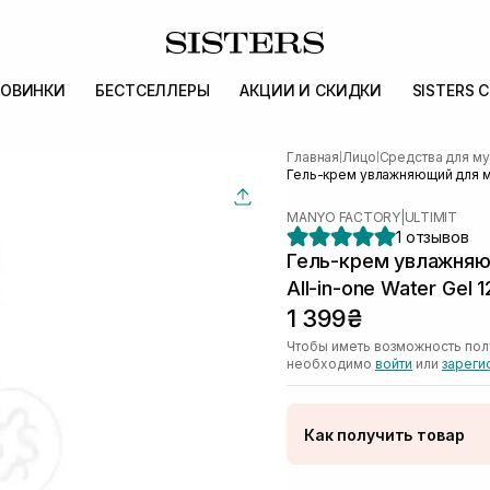
ОВИНКИ
БЕСТСЕЛЛЕРЫ
АКЦИИ И СКИДКИ
SISTERS 
Главная
Лицо
Средства для м
|
|
Гель-крем увлажняющий для му
MANYO FACTORY
|
ULTIMIT
1 отзывов
Гель-крем увлажняю
All-in-one Water Gel 
1 399₴
Чтобы иметь возможность пол
необходимо
войти
или
зареги
Как получить товар
Доставка Новой Поч