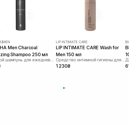
A
|
MEN
LIP INTIMATE CARE
B
A Men Charcoal
LIP INTIMATE CARE Wash for
B
izing Shampoo 250 мл
Men 150 мл
1
Мужской шампунь для ежедневного использования
Средство интимной гигиены для мужчин
Д
₴
1 230₴
6