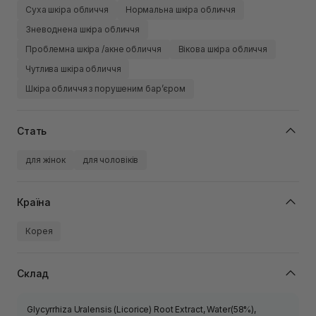
Суха шкіра обличчя
Нормальна шкіра обличчя
Зневоднена шкіра обличчя
Проблемна шкіра /акне обличчя
Вікова шкіра обличчя
Чутлива шкіра обличчя
Шкіра обличчя з порушеним барʼєром
Стать
для жінок
для чоловіків
Країна
Корея
Склад
Glycyrrhiza Uralensis (Licorice) Root Extract, Water(58%),