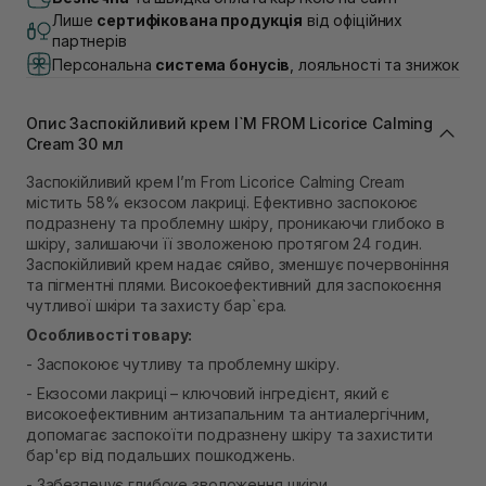
Немає в наявності!
Лише
сертифікована продукція
від офіційних
Самовивіз м. Львів, вул. Академіка Підстригача, 1В
партнерів
(Duck’s Lake)
Персональна
система бонусів
, лояльності та знижок
Немає в наявності!
Самовивіз м. Львів, вул. Івана Франка 36
Немає в наявності!
Опис Заспокійливий крем I`M FROM Licorice Calming
Самовивіз м. Львів, вул. Степана Бандери 45
Cream 30 мл
Немає в наявності!
Самовивіз м. Рівне, вул. 16-го Липня, 15
Заспокійливий крем I’m From Licorice Calming Cream
Немає в наявності!
містить 58% екзосом лакриці. Ефективно заспокоює
Самовивіз м. Рівне, вул. Кулика і Гудачека 23 (ТЦ
подразнену та проблемну шкіру, проникаючи глибоко в
Екватор)
шкіру, залишаючи її зволоженою протягом 24 годин.
Немає в наявності!
Заспокійливий крем надає сяйво, зменшує почервоніння
та пігментні плями. Високоефективний для заспокоєння
чутливої шкіри та захисту бар`єра.
Особливості товару:
- Заспокоює чутливу та проблемну шкіру.
- Екзосоми лакриці – ключовий інгредієнт, який є
високоефективним антизапальним та антиалергічним,
допомагає заспокоїти подразнену шкіру та захистити
бар'єр від подальших пошкоджень.
- Забезпечує глибоке зволоження шкіри.