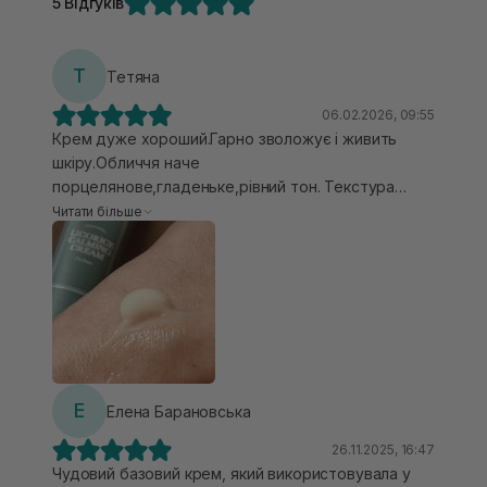
5 Відгуків
Т
Тетяна
06.02.2026, 09:55
Крем дуже хороший.Гарно зволожує і живить
шкіру.Обличчя наче
порцелянове,гладеньке,рівний тон. Текстура
одразу легка зволожуюча,але , коли розносити по
Читати більше
обличчю починаєш відчувати ,що ще й живильна
основа є в кремі.Мені,ну дуууже сподобався
результат після крему❤️Аромат так собі,але
швидко зникає.Для вікової чутливої шкіри чудово
підходить.Варто спробувати!
Е
Елена Барановська
26.11.2025, 16:47
Чудовий базовий крем, який використовувала у