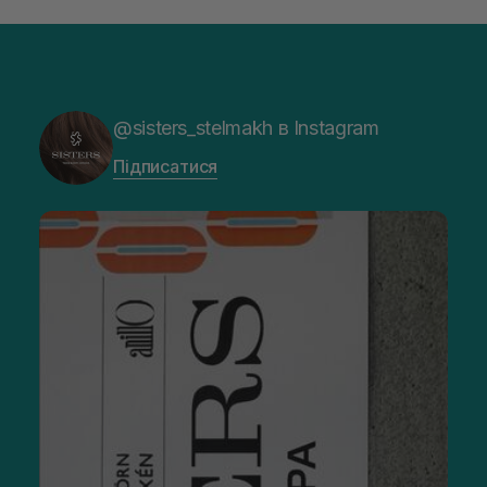
@sisters_stelmakh в Instagram
Підписатися