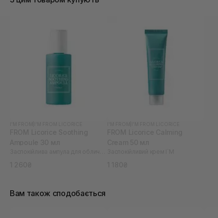
30 мл, дуже класно, щоб спробувати. Цей крем
щира рекомендація для комбінованої, чутливої та
проблемної шкіри. Не розумію чому так мало
відгуків. Просто 100 з 10.
I'M FROM
|
I’M FROM LICORICE
I'M FROM
|
I’M FROM LICORICE
FROM Licorice Soothing
FROM Licorice Calming
Ampoule 30 мл
Cream 50 мл
Заспокійлива ампула для обличчя I`M
Заспокійливий крем I`M
1 260₴
1 180₴
Вам також сподобається