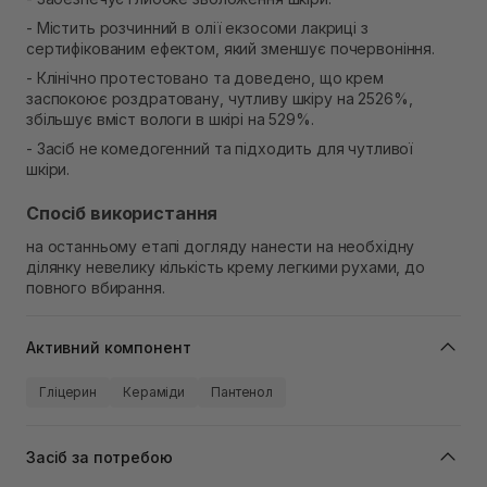
- Містить розчинний в олії екзосоми лакриці з
сертифікованим ефектом, який зменшує почервоніння.
- Клінічно протестовано та доведено, що крем
заспокоює роздратовану, чутливу шкіру на 2526%,
збільшує вміст вологи в шкірі на 529%.
- Засіб не комедогенний та підходить для чутливої
шкіри.
Спосіб використання
на останньому етапі догляду нанести на необхідну
ділянку невелику кількість крему легкими рухами, до
повного вбирання.
Активний компонент
Гліцерин
Кераміди
Пантенол
Засіб за потребою