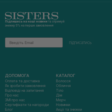
Підпишись на наші новини
та отримуй
знижку 5% на перше замовлення
Email
підписатись
ДОПОМОГА
КАТАЛОГ
Оплата та доставка
Волосся
Як зробити замовлення
Обличчя
Відповіді на запитання
Тіло
Про нас
Дім
ЗМІ про нас
Мерч
Сертифікати та нагороди
Новинки
Блог
Акції та знижки