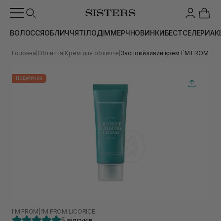
ВОЛОССЯ
ОБЛИЧЧЯ
ТІЛО
ДІМ
МЕРЧ
НОВИНКИ
БЕСТСЕЛЕРИ
АК
Головна
Обличчя
Крем для обличчя
Заспокійливий крем I`M FROM Lico
|
|
|
ПОДАРУНОК
I'M FROM
|
I’M FROM LICORICE
5 відгуків