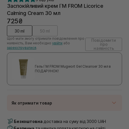
Заспокійливий крем I`M FROM Licorice
Calming Cream 30 мл
725₴
30 ml
50 ml
Щоб мати змогу отримати повідомлення про
Повідомити
наявність, Вам необхідно
увійти
або
про
зареєструватися
.
наявність
Гель I`M FROM Mugwort Gel Cleanser 30 мл в
ПОДАРУНОК!
Як отримати товар
Доставка Новою Поштою
Немає в наявності!
Безкоштовна
доставка на суму від 3000 UAH
Самовивіз м. Луцьк, вул. Винниченка 4
Безпечна
та швидка оплата карткою на сайті