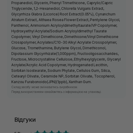
Propanediol, Glycerin, Phenyl Trimethicone, Caprylic/Capric
Triglyceride, 1,2-Hexanediol, Chlorella Vulgaris Extract,
Glycyrrhiza Glabra (Licorice) Root Extract(0.05%), Cynanchum
Atratum Extract, Althaea Rosea Flower Extract, Pentylene Glycol,
Panthenol, Ammonium Acryloyldimethyltaurate/VP Copolymer,
Hydroxyethyl Acrylate/Sodium Acryloyldimethyl Taurate
Copolymer, Vinyl Dimethicone, Dimethicone/Vinyl Dimethicone
Crosspolymer, Acrylates/C10-30 Alkyl Acrylate Crosspolymer,
Glucose, Tromethamine, Butylene Glycol, Dimethiconol,
Dipotassium Glycyrrhizate(1,000ppm), Fructooligosaccharides,
Fructose, Microcrystalline Cellulose, Ethylhexylglycerin, Glyceryl
Acrylate/Acrylic Acid Copolymer, Hydrogenated Lecithin,
Sorbitan Isostearate, Sodium Phytate, Cellulos Gum, Silica,
Cetearyl Olivate, Ceramide NP, Sorbitan Olivate, Tocopherol,
Kanzou Furabonoido(JPN)(1ppb), Xanthan Gum.
Склад засобу може змінюватись виробником.
Перед використанням ознайомтесь з інформацією на упаковці.
Відгуки