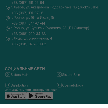
+38 (097) 611-95-94
г. Львов, ул. Академика Подстригача, 1В (Duck's Lake)
+38 (097) 101-97-16
г. Ровно, ул. 16-го Июля, 15
+38 (097) 544-61-44
г. Ровно, ул. Кулика и Гудачека, 23 (ТЦ Экватор)
+38 (068) 209-34-88
г. Луцк, ул. Винниченка, 4
+38 (098) 076-60-62
СОЦИАЛЬНЫЕ СЕТИ
Sisters Hair
Sisters Skin
Distribution
Cosmetology
Загружайте мобильное приложение