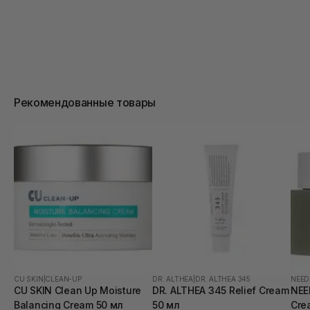
Рекомендованные товары
CU SKIN
|
CLEAN-UP
DR. ALTHEA
|
DR. ALTHEA 345
NEED
CU SKIN Clean Up Moisture
DR. ALTHEA 345 Relief Cream
NEE
Balancing Cream 50 мл
50 мл
Cre