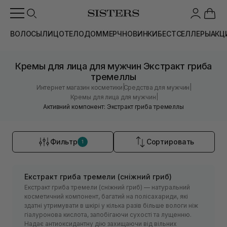
ВОЛОСЫ
ЛИЦО
ТЕЛО
ДОМ
МЕРЧ
НОВИНКИ
БЕСТСЕЛЛЕРЫ
АКЦ
Кремы для лица для мужчин Экстракт гриба
тремеллы
|
|
Интернет магазин косметики
Средства для мужчин
|
Кремы для лица для мужчин
Активний компонент: Экстракт гриба тремеллы
Фильтр
Сортировать
1
Екстракт гриба тремели (сніжний гриб)
Екстракт гриба тремели (сніжний гриб) — натуральний
косметичний компонент, багатий на полісахариди, які
здатні утримувати в шкірі у кілька разів більше вологи ніж
гіалуронова кислота, запобігаючи сухості та лущенню.
Надає антиоксидантну дію захищаючи від вільних