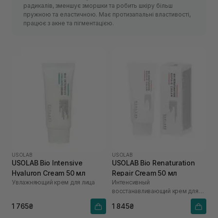
радикалів, зменшує зморшки та робить шкіру більш
пружною та еластичною. Має протизапальні властивості,
працює з акне та пігментацією.
USOLAB
USOLAB
USOLAB Bio Intensive
USOLAB Bio Renaturation
Hyaluron Cream 50 мл
Repair Cream 50 мл
Увлажняющий крем для лица
Интенсивный
восстанавливающий крем для
лица
1 765₴
1 845₴