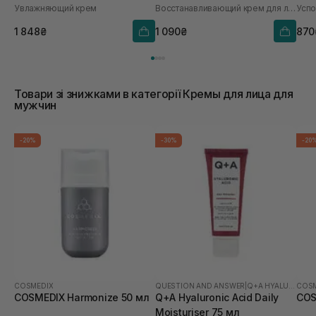
Увлажняющий крем
Восстанавливающий крем для лица
1 848₴
1 090₴
870
Товари зі знижками в категорії Кремы для лица для
мужчин
-20%
-30%
-20
COSMEDIX
QUESTION AND ANSWER
|
Q+A HYALURONIC ACID
COSM
COSMEDIX Harmonize 50 мл
Q+A Hyaluronic Acid Daily
COS
Moisturiser 75 мл