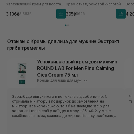
Увлажняющий крем для восстановления микробиомы
Крем с гиалуроновой кислотой
3 106₴
395₴
4 2
3 883₴
564₴
Отзывы о Кремы для лица для мужчин Экстракт
гриба тремеллы
Успокаивающий крем для мужчин
ROUND LAB For Men Pine Calming
Cica Cream 75 мл
Кремы для лица для мужчин
Зараз буде відгук,якого я не чекала від себе точно. 1.
Чу
отримала мініатюру в подарунок до замовлення, на
та
мініатюрі все корейською. то я й не знала,що засіб для
чоловіків і взяла собі у поїздку в жару +35-40. 2. у мене
комбінована шкіра, схильна до жирності влітку особливо,
схильна до розацеа. 3. Цей крем за цю ціну - це ЗНАХІДКА. я
взагалі не вірю у креми за такі гроші, але цей просто
ідеальний. текстура ніжна вода, дуже гарно зволожує,