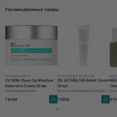
Рекомендованные товары
CU SKIN
|
CLEAN-UP
DR. ALTHEA
|
DR. ALTHEA 345
NEED
CU SKIN Clean Up Moisture
DR. ALTHEA 345 Relief Cream
NEE
Balancing Cream 50 мл
50 мл
Cre
Увлажняющий крем
Восстанавливающий крем для лица
1 848₴
1 090₴
870