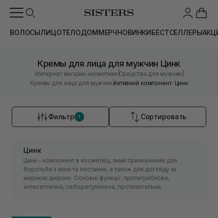
ВОЛОСЫ
ЛИЦО
ТЕЛО
ДОМ
МЕРЧ
НОВИНКИ
БЕСТСЕЛЛЕРЫ
АКЦ
Кремы для лица для мужчин Цинк
|
|
Интернет магазин косметики
Средства для мужчин
|
Кремы для лица для мужчин
Активний компонент: Цинк
Фильтр
Сортировать
1
Цинк
Цинк – компонент в косметиці, який призначений для
боротьби з акне та постакне, а також для догляду за
жирною шкірою. Основні функції: протигрибкова,
антисептична, себорегулююча, протизапальна.