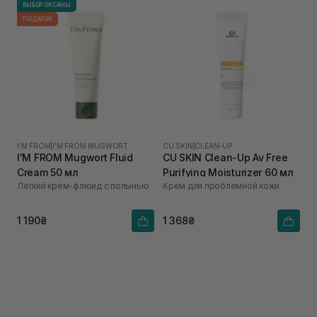
ВЫБОР ОКСАНЫ
ПОДАРОК
I'M FROM
|
I'M FROM MUGWORT
CU SKIN
|
CLEAN-UP
I'M FROM Mugwort Fluid
CU SKIN Clean-Up Av Free
Cream 50 мл
Purifying Moisturizer 60 мл
Легкий крем-флюид с полынью
Крем для проблемной кожи
1 190₴
1 368₴