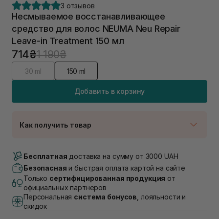
3 отзывов
Несмываемое восстанавливающее
средство для волос NEUMA Neu Repair
Leave-in Treatment 150 мл
714₴
1 190₴
30 ml
150 ml
Добавить в корзину
Как получить товар
Доставка Новой Почтой
В наличии
Бесплатная
доставка на сумму от 3000 UAH
Самовывоз г. Луцк, Винниченка 4
Безопасная
и быстрая оплата картой на сайте
В наличии
Только
сертифицированная продукция
от
Самовывоз г. Львов, ул. Академика Подстригача,
официальных партнеров
1В (Duck's Lake)
Персональная
система бонусов
, лояльности и
В наличии
скидок
Самовывоз Львов (Ивана Франко 36)