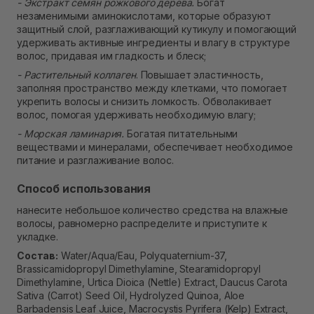
- Экстракт семян рожкового дерева.
Богат
незаменимыми аминокислотами, которые образуют
защитный слой, разглаживающий кутикулу и помогающий
удерживать активные ингредиенты и влагу в структуре
волос, придавая им гладкость и блеск;
- Растительный коллаген
. Повышает эластичность,
заполняя пространство между клетками, что помогает
укрепить волосы и снизить ломкость. Обволакивает
волос, помогая удерживать необходимую влагу;
- Морская ламинария.
Богатая питательными
веществами и минералами, обеспечивает необходимое
питание и разглаживание волос.
Способ использования
нанесите небольшое количество средства на влажные
волосы, равномерно распределите и приступите к
укладке.
Состав:
Water/Aqua/Eau, Polyquaternium-37,
Brassicamidopropyl Dimethylamine, Stearamidopropyl
Dimethylamine, Urtica Dioica (Nettle) Extract, Daucus Carota
Sativa (Carrot) Seed Oil, Hydrolyzed Quinoa, Aloe
Barbadensis Leaf Juice, Macrocystis Pyrifera (Kelp) Extract,