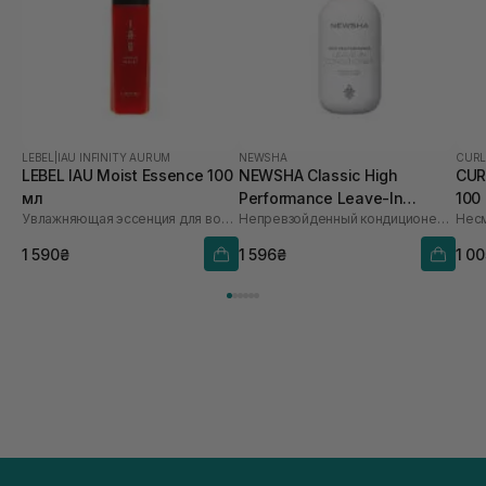
LEBEL
|
IAU INFINITY AURUM
NEWSHA
CURL
LEBEL IAU Moist Essence 100
NEWSHA Classic High
CUR
мл
Performance Leave-In
100
Увлажняющая эссенция для волос
Непревзойденный кондиционер, что не смывается
Conditioner 250 мл
1 590₴
1 596₴
1 0