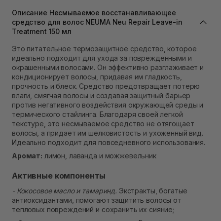
В наличии
Описание Несмываемое восстанавливающее
Самовывоз г. Львов ул. Степана Бандеры 43
средство для волос NEUMA Neu Repair Leave-in
В наличии
Treatment 150 мл
Самовывоз Ровно
В наличии
Это питательное термозащитное средство, которое
Самовывоз г. Ровно, ул. Кулика и Гудачека 23 (ТЦ
идеально подходит для ухода за поврежденными и
Экватор)
окрашенными волосами. Он эффективно разглаживает и
В наличии
кондиционирует волосы, придавая им гладкость,
прочность и блеск. Средство предотвращает потерю
влаги, смягчая волосы и создавая защитный барьер
против негативного воздействия окружающей среды и
термического стайлинга. Благодаря своей легкой
текстуре, это несмываемое средство не отягощает
волосы, а придает им шелковистость и ухоженный вид.
Идеально подходит для повседневного использования.
Аромат:
лимон, лаванда и можжевельник
Активные компоненты
- Кокосовое масло и тамаринд.
Экстракты, богатые
антиоксидантами, помогают защитить волосы от
тепловых повреждений и сохранить их сияние;