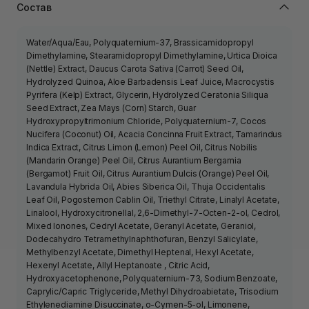
Состав
Water/Aqua/Eau, Polyquaternium-37, Brassicamidopropyl
Dimethylamine, Stearamidopropyl Dimethylamine, Urtica Dioica
(Nettle) Extract, Daucus Carota Sativa (Carrot) Seed Oil,
Hydrolyzed Quinoa, Aloe Barbadensis Leaf Juice, Macrocystis
Pyrifera (Kelp) Extract, Glycerin, Hydrolyzed Ceratonia Siliqua
Seed Extract, Zea Mays (Corn) Starch, Guar
Hydroxypropyltrimonium Chloride, Polyquaternium-7, Cocos
Nucifera (Coconut) Oil, Acacia Concinna Fruit Extract, Tamarindus
Indica Extract, Citrus Limon (Lemon) Peel Oil, Citrus Nobilis
(Mandarin Orange) Peel Oil, Citrus Aurantium Bergamia
(Bergamot) Fruit Oil, Citrus Aurantium Dulcis (Orange) Peel Oil,
Lavandula Hybrida Oil, Abies Siberica Oil, Thuja Occidentalis
Leaf Oil, Pogostemon Cablin Oil, Triethyl Citrate, Linalyl Acetate,
Linalool, Hydroxycitronellal, 2,6-Dimethyl-7-Octen-2-ol, Cedrol,
Mixed Ionones, Cedryl Acetate, Geranyl Acetate, Geraniol,
Dodecahydro Tetramethylnaphthofuran, Benzyl Salicylate,
Methylbenzyl Acetate, Dimethyl Heptenal, Hexyl Acetate,
Hexenyl Acetate, Allyl Heptanoate , Citric Acid,
Hydroxyacetophenone, Polyquaternium-73, Sodium Benzoate,
Caprylic/Capric Triglyceride, Methyl Dihydroabietate, Trisodium
Ethylenediamine Disuccinate, o-Cymen-5-ol, Limonene,