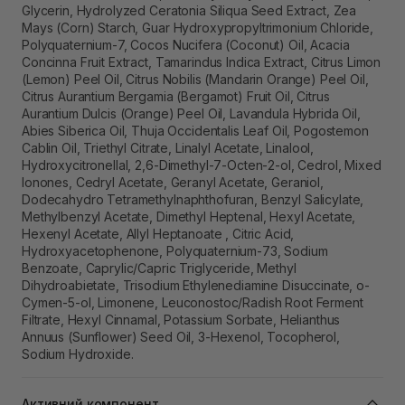
Glycerin, Hydrolyzed Ceratonia Siliqua Seed Extract, Zea
Mays (Corn) Starch, Guar Hydroxypropyltrimonium Chloride,
Polyquaternium-7, Cocos Nucifera (Coconut) Oil, Acacia
Concinna Fruit Extract, Tamarindus Indica Extract, Citrus Limon
(Lemon) Peel Oil, Citrus Nobilis (Mandarin Orange) Peel Oil,
Citrus Aurantium Bergamia (Bergamot) Fruit Oil, Citrus
Aurantium Dulcis (Orange) Peel Oil, Lavandula Hybrida Oil,
Abies Siberica Oil, Thuja Occidentalis Leaf Oil, Pogostemon
Cablin Oil, Triethyl Citrate, Linalyl Acetate, Linalool,
Hydroxycitronellal, 2,6-Dimethyl-7-Octen-2-ol, Cedrol, Mixed
Ionones, Cedryl Acetate, Geranyl Acetate, Geraniol,
Dodecahydro Tetramethylnaphthofuran, Benzyl Salicylate,
Methylbenzyl Acetate, Dimethyl Heptenal, Hexyl Acetate,
Hexenyl Acetate, Allyl Heptanoate , Citric Acid,
Hydroxyacetophenone, Polyquaternium-73, Sodium
Benzoate, Caprylic/Capric Triglyceride, Methyl
Dihydroabietate, Trisodium Ethylenediamine Disuccinate, o-
Cymen-5-ol, Limonene, Leuconostoc/Radish Root Ferment
Filtrate, Hexyl Cinnamal, Potassium Sorbate, Helianthus
Annuus (Sunflower) Seed Oil, 3-Hexenol, Tocopherol,
Sodium Hydroxide.
Активний компонент