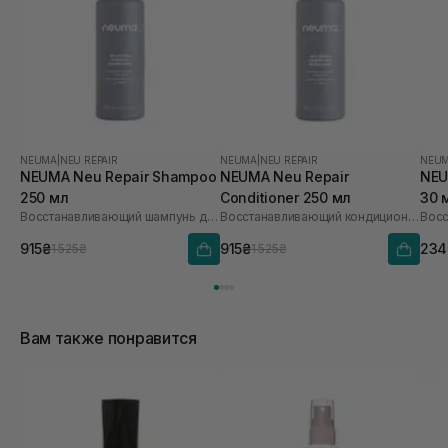
NEUMA
|
NEU REPAIR
NEUMA
|
NEU REPAIR
NEU
NEUMA Neu Repair Shampoo
NEUMA Neu Repair
NEU
250 мл
Conditioner 250 мл
30 
Восстанавливающий шампунь для волос
Восстанавливающий кондиционер для волос
915₴
915₴
234
1 525₴
1 525₴
Вам также понравится