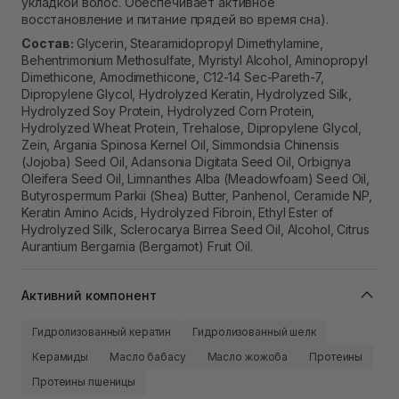
укладкой волос. Обеспечивает активное
восстановление и питание прядей во время сна).
Состав:
Glycerin, Stearamidopropyl Dimethylamine,
Behentrimonium Methosulfate, Myristyl Alcohol, Aminopropyl
Dimethicone, Amodimethicone, C12-14 Sec-Pareth-7,
Dipropylene Glycol, Hydrolyzed Keratin, Hydrolyzed Silk,
Hydrolyzed Soy Protein, Hydrolyzed Corn Protein,
Hydrolyzed Wheat Protein, Trehalose, Dipropylene Glycol,
Zein, Argania Spinosa Kernel Oil, Simmondsia Chinensis
(Jojoba) Seed Oil, Adansonia Digitata Seed Oil, Orbignya
Oleifera Seed Oil, Limnanthes Alba (Meadowfoam) Seed Oil,
Butyrospermum Parkii (Shea) Butter, Panhenol, Ceramide NP,
Keratin Amino Acids, Hydrolyzed Fibroin, Ethyl Ester of
Hydrolyzed Silk, Sclerocarya Birrea Seed Oil, Alcohol, Citrus
Aurantium Bergamia (Bergamot) Fruit Oil.
Активний компонент
Гидролизованный кератин
Гидролизованный шелк
Керамиды
Масло бабасу
Масло жожоба
Протеины
Протеины пшеницы