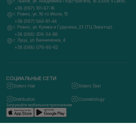
г. Львов, ул. Академика Подстригача, 1В (Duck's Lake)
+38 (097) 101-97-16
г. Ровно, ул. 16-го Июля, 15
+38 (097) 544-61-44
г. Ровно, ул. Кулика и Гудачека, 23 (ТЦ Экватор)
+38 (068) 209-34-88
г. Луцк, ул. Винниченка, 4
+38 (098) 076-60-62
СОЦИАЛЬНЫЕ СЕТИ
Sisters Hair
Sisters Skin
Distribution
Cosmetology
Загружайте мобильное приложение