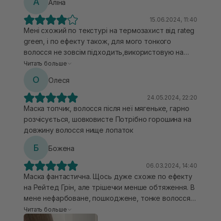
А
Аліна
пригладжує волосся, надає блиску та мʼякості.
Має приємний квітковий-персиковий аромат.
15.06.2024, 11:40
Важлива деталь: якщо у вас тонке волосся,беріть
Мені схожий по текстурі на термозахист від rateg
малесеньку горошинку, адже з ним можна легко
green, і по ефекту також, для мого тонкого
переборщити;)
волосся не зовсім підходить,використовую на
вологе волосся малесеньку горошинку бо легко
Читать больше
переборщити з цим засобом,або ще іноді на ніч
О
Олеся
наношу,а зранку мию волосся,якогось особливого
ефекту не помічаю
24.05.2024, 22:20
Маска топчик, волосся після неї мягеньке, гарно
розчісується, шовковисте Потрібно горошина на
довжину волосся нище лопаток
Б
Божена
06.03.2024, 14:40
Маска фантастична. Щось дуже схоже по ефекту
на Рейтед Грін, але трішечки менше обтяження. В
мене нефарбоване, пошкоджене, тонке волосся,
що часто плутається в осінньо/весняний період.
Читать больше
Блиск і м‘якість просто неймовірні❤️❤️❤️