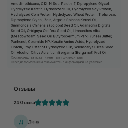
Amodimethicone, C12-14 Sec-Pareth-7, Dipropylene Glycol,
Hydrolyzed Keratin, Hydrolyzed Silk, Hydrolyzed Soy Protein,
Hydrolyzed Corn Protein, Hydrolyzed Wheat Protein, Trehalose,
Dipropylene Glycol, Zein, Argania Spinosa Kernel Oil,
Simmondsia Chinensis (Jojoba) Seed Oil, Adansonia Digitata
Seed Oil, Orbignya Oleifera Seed Oil, Limnanthes Alba
(Meadowfoam) Seed Oil, Butyrospermum Parkii (Shea) Butter,
Panhenol, Ceramide NP, Keratin Amino Acids, Hydrolyzed
Fibroin, Ethyl Ester of Hydrolyzed Silk, Sclerocarya Birrea Seed
Oil, Alcohol, Citrus Aurantium Bergamia (Bergamot) Fruit Oil.
Состав средства может изменяться производителем.
Перед использованием ознакомьтесь с информацией на упаковке.
Отзывы
24 Отзыва
Д
Діана