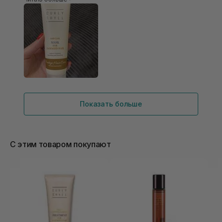
процедури,мʼягеньке,блискуче,шовковисте,зволо
жене,розсипчасте.Це ТОП засіб!!!
Показать больше
С этим товаром покупают