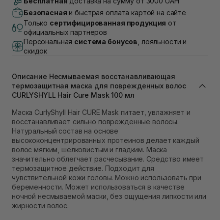
Бесплатная
доставка на сумму от 3000 UAH
Самовывоз г. Луцк, Винниченка 4
Безопасная
и быстрая оплата картой на сайте
В наличии
Только
сертифицированная продукция
от
Самовывоз г. Львов, ул. Академика Подстригача,
официальных партнеров
1В (Duck's Lake)
Персональная
система бонусов
, лояльности и
В наличии
скидок
Самовывоз Львов (Ивана Франко 36)
В наличии
Описание Несмываемая восстанавливающая
Самовывоз г. Львов ул. Степана Бандеры 43
термозащитная маска для поврежденных волос
В наличии
CURLYSHYLL Hair Cure Mask 100 мл
Самовывоз Ровно
В наличии
Маска CurlyShyll Hair СURE Mask питает, увлажняет и
Самовывоз г. Ровно, ул. Кулика и Гудачека 23 (ТЦ
восстанавливает сильно поврежденные волосы.
Экватор)
Натуральный состав на основе
В наличии
высококонцентрированных протеинов делает каждый
волос мягким, шелковистым и гладким. Маска
значительно облегчает расчесывание. Средство имеет
термозащитное действие. Подходит для
чувствительной кожи головы. Можно использовать при
беременности. Может использоваться в качестве
ночной несмываемой маски, без ощущения липкости или
жирности волос.