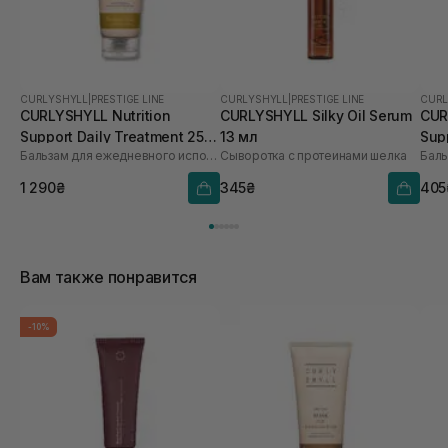
CURLYSHYLL
|
PRESTIGE LINE
CURLYSHYLL
|
PRESTIGE LINE
CURL
CURLYSHYLL Nutrition
CURLYSHYLL Silky Oil Serum
CUR
Support Daily Treatment 250
13 мл
Sup
Бальзам для ежедневного использования для поврежденных волос
Сыворотка с протеинами шелка
мл
мл
1 290₴
345₴
405
Вам также понравится
-10%