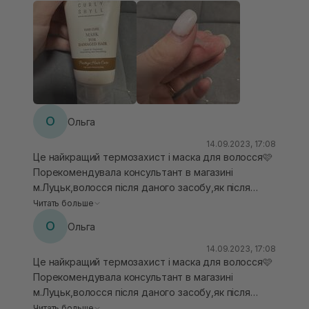
гарно зволожує, вирівнює волосся робить його
гладеньким, доглянутим.
О
Ольга
14.09.2023, 17:08
Це найкращий термозахист і маска для волосся🩷
Порекомендувала консультант в магазині
м.Луцьк,волосся після даного засобу,як після
салонної
Читать больше
процедури,мʼягеньке,блискуче,шовковисте,зволо
О
Ольга
жене,розсипчасте.Це ТОП засіб!!!
14.09.2023, 17:08
Це найкращий термозахист і маска для волосся🩷
Порекомендувала консультант в магазині
м.Луцьк,волосся після даного засобу,як після
салонної
Читать больше