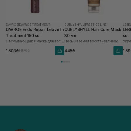
DAVROE
|
DAVROE_TREATMENT
CURLYSHYLL
|
PRESTIGE LINE
LEBE
DAVROE Ends Repair Leave In
CURLYSHYLL Hair Cure Mask
LEBE
Treatment 150 мл
30 мл
мл
Несмывающаяся маска для восстановления волос
Несмываемая восстанавливающая термозащитная маска для поврежденных волос
Укр
1 503₴
445₴
1 5
1 670₴