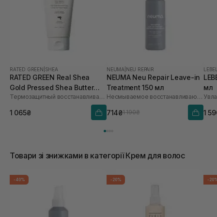
RATED GREEN
|
SHEA
NEUMA
|
NEU REPAIR
LEBE
RATED GREEN Real Shea
NEUMA Neu Repair Leave-in
LEB
Gold Pressed Shea Butter
Treatment 150 мл
мл
Термозащитный восстанавливающий крем для волос с маслом ши
Несмываемое восстанавливающее средство для волос
Leave-in Treatment 150 мл
1 065₴
714₴
1 5
1 190₴
Товари зі знижками в категорії Крем для волос
-40%
-20%
-20