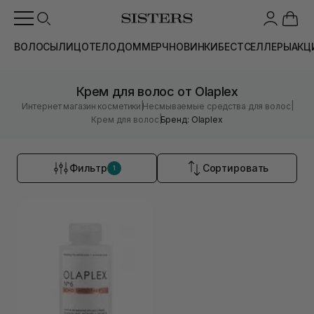
ВОЛОСЫ
ЛИЦО
ТЕЛО
ДОМ
МЕРЧ
НОВИНКИ
БЕСТСЕЛЛЕРЫ
АКЦ
Крем для волос от Olaplex
|
|
Интернет магазин косметики
Несмываемые средства для волос
|
Крем для волос
Бренд: Olaplex
Фильтр
Сортировать
1