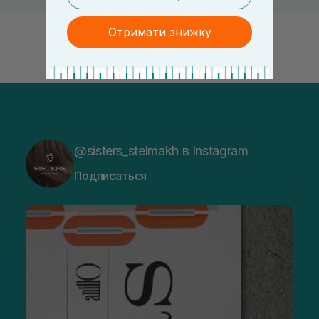
Отримати знижку
@sisters_stelmakh в Instagram
Подписаться