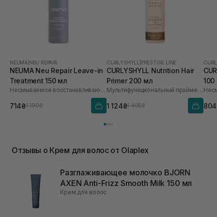
NEUMA
|
NEU REPAIR
CURLYSHYLL
|
PRESTIGE LINE
CURL
NEUMA Neu Repair Leave-in
CURLYSHYLL Nutrition Hair
CUR
Treatment 150 мл
Primer 200 мл
100
Несмываемое восстанавливающее средство для волос
Мультифункциональный праймер для волос
714₴
1 124₴
804
1 190₴
1 405₴
Отзывы о Крем для волос от Olaplex
Разглаживающее молочко BJORN
AXEN Anti-Frizz Smooth Milk 150 мл
Крем для волос