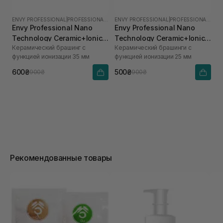
ENVY PROFESSIONAL
|
PROFESSIONAL NANO
ENVY PROFESSIONAL
|
PROFESSIONAL NANO
Envy Professional Nano
Envy Professional Nano
Technology Ceramic+Ionic
Technology Ceramic+Ionic
Керамический брашинг с
Керамический брашинги с
Brush 35 mm
Brush 25 mm
функцией ионизации 35 мм
функцией ионизации 25 мм
600₴
500₴
900₴
900₴
Рекомендованные товары