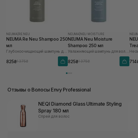
NEUMA
|
RE NEU
NEUMA
|
NEU MOISTURE
NEU
NEUMA Re Neu Shampoo 250
NEUMA Neu Moisture
NEU
мл
Shampoo 250 мл
Tre
Глубокоочищающий шампунь для волос
Увлажняющий шампунь для волос
825₴
825₴
714
1 375₴
1 375₴
Отзывы о Волосы Envy Professional
NEQI Diamond Glass Ultimate Styling
Spray 180 мл
Спрей для волос