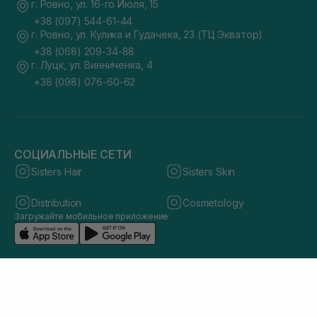
г. Ровно, ул. 16-го Июля, 15
+38 (097) 544-61-44
г. Ровно, ул. Кулика и Гудачека, 23 (ТЦ Экватор)
+38 (068) 209-34-88
г. Луцк, ул. Винниченка, 4
+38 (098) 076-60-62
СОЦИАЛЬНЫЕ СЕТИ
Sisters Hair
Sisters Skin
Distribution
Cosmetology
Загружайте мобильное приложение
© 2026 sisters.co.ua. Все права защищены