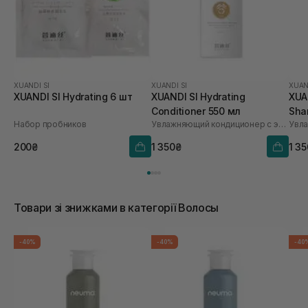
XUANDI SI
XUANDI SI
XUAN
XUANDI SI Hydrating 6 шт
XUANDI SI Hydrating
XUA
Conditioner 550 мл
Sha
Набор пробников
Увлажняющий кондиционер с экстрактом зерна
200₴
1 350₴
1 3
Товари зі знижками в категорії Волосы
-40%
-40%
-40