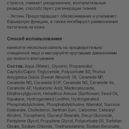
стресса, снимает раздражение, воспалительные
реакции, способствует регенерации тканей;
- Эктоин.
Предотвращает обезвоживание и усиливает
барьерную функцию, а также ингибирует размножение
патогенов на коже.
Способ использования
нанесите несколько капель на предварительно
очищенное лицо и массируйте круговыми движениями
до полного впитывания.
Состав:
Aqua (Water), Glycerin, Propanediol,
Caprylic/Capric Triglyceride, Polysorbate 80, Prunus
Amygdalus Dulcis (Sweet Almond) Oil, Ceramide NP,
Ceramide NG, Ceramide EOP, Ceramide NS, Ceramide As,
Ceramide AP, Hyaluronic Acid, Madecassoside,
Ethylhexylglycerin, Helianthus Annuus (Sunflower) Seed Oil,
Squalane, Hydrogenated Lecithin, Hydrogenated
Phosphatidylcholine, Phosphatidylcholine, Mannitol, Sucrose
Distearate, Cholesterol, Xanthan Gum, Carbomer, Cetearyl
Alcohol, Tocopherol, Glyceryl Stearate, Decyl Glucoside,
Pentylene Glycol, Propylene Glycol, Polysorbate 20, Sorbitan
Oleate, Sodium Chloride, Triethanolamine, Sodium Benzoate,