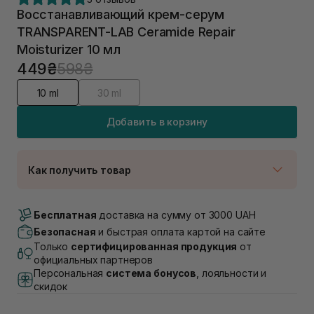
Восстанавливающий крем-серум
TRANSPARENT-LAB Ceramide Repair
Moisturizer 10 мл
449₴
598₴
10 ml
30 ml
Добавить в корзину
Как получить товар
Доставка Новой Почтой
Нет в наличии!
Бесплатная
доставка на сумму от 3000 UAH
Самовывоз г. Луцк, Винниченка 4
Безопасная
и быстрая оплата картой на сайте
В наличии
Только
сертифицированная продукция
от
Самовывоз г. Львов, ул. Академика Подстригача,
официальных партнеров
1В (Duck's Lake)
Персональная
система бонусов
, лояльности и
Нет в наличии!
скидок
Самовывоз Львов (Ивана Франко 36)
Нет в наличии!