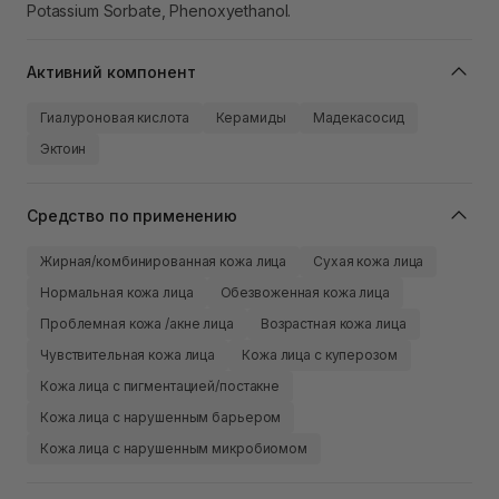
Potassium Sorbate, Phenoxyethanol.
Активний компонент
Гиалуроновая кислота
Керамиды
Мадекасосид
Эктоин
Средство по применению
Жирная/комбинированная кожа лица
Сухая кожа лица
Нормальная кожа лица
Обезвоженная кожа лица
Проблемная кожа /акне лица
Возрастная кожа лица
Чувствительная кожа лица
Кожа лица с куперозом
Кожа лица с пигментацией/постакне
Кожа лица с нарушенным барьером
Кожа лица с нарушенным микробиомом