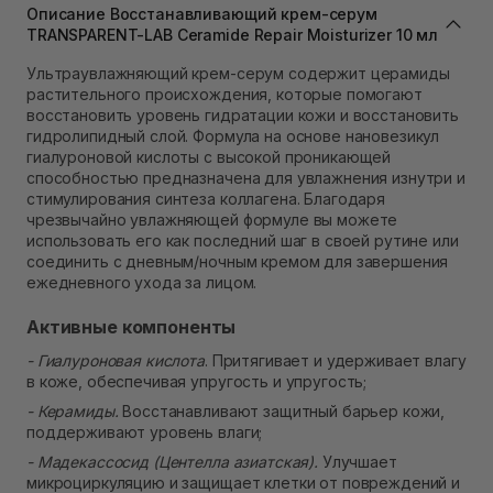
Самовывоз г. Львов ул. Степана Бандеры 43
Описание Восстанавливающий крем-серум
Нет в наличии!
TRANSPARENT-LAB Ceramide Repair Moisturizer 10 мл
Самовывоз Ровно
Ультраувлажняющий крем-серум содержит церамиды
Нет в наличии!
растительного происхождения, которые помогают
Самовывоз г. Ровно, ул. Кулика и Гудачека 23 (ТЦ
восстановить уровень гидратации кожи и восстановить
Экватор)
гидролипидный слой. Формула на основе нановезикул
Нет в наличии!
гиалуроновой кислоты с высокой проникающей
способностью предназначена для увлажнения изнутри и
стимулирования синтеза коллагена. Благодаря
чрезвычайно увлажняющей формуле вы можете
использовать его как последний шаг в своей рутине или
соединить с дневным/ночным кремом для завершения
ежедневного ухода за лицом.
Активные компоненты
- Гиалуроновая кислота
. Притягивает и удерживает влагу
в коже, обеспечивая упругость и упругость;
- Керамиды.
Восстанавливают защитный барьер кожи,
поддерживают уровень влаги;
- Мадекассосид (Центелла азиатская).
Улучшает
микроциркуляцию и защищает клетки от повреждений и