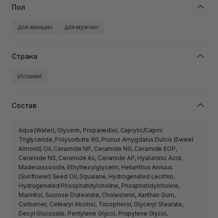
Пол
для женщин
для мужчин
Страна
Испания
Состав
Aqua (Water), Glycerin, Propanediol, Caprylic/Capric
Triglyceride, Polysorbate 80, Prunus Amygdalus Dulcis (Sweet
Almond) Oil, Ceramide NP, Ceramide NG, Ceramide EOP,
Ceramide NS, Ceramide As, Ceramide AP, Hyaluronic Acid,
Madecassoside, Ethylhexylglycerin, Helianthus Annuus
(Sunflower) Seed Oil, Squalane, Hydrogenated Lecithin,
Hydrogenated Phosphatidylcholine, Phosphatidylcholine,
Mannitol, Sucrose Distearate, Cholesterol, Xanthan Gum,
Carbomer, Cetearyl Alcohol, Tocopherol, Glyceryl Stearate,
Decyl Glucoside, Pentylene Glycol, Propylene Glycol,