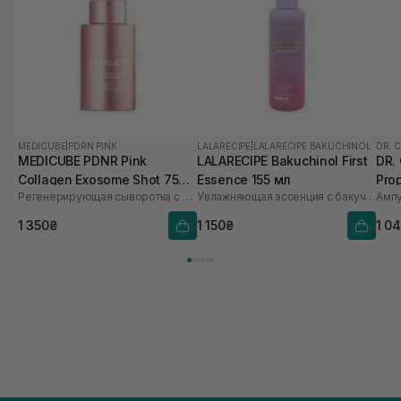
MEDICUBE
|
PDRN PINK
LALARECIPE
|
LALARECIPE BAKUCHINOL
DR. 
MEDICUBE PDNR Pink
LALARECIPE Bakuchinol First
DR.
Collagen Exosome Shot 7500
Essence 155 мл
Pro
Регенерирующая сыворотка с полинуклеотидами, экзосомами и спикулами
Увлажняющая эссенция с бакучиолом
30 мл
1 350₴
1 150₴
1 0