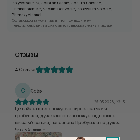
Polysorbate 20, Sorbitan Oleate, Sodium Chloride,
Triethanolamine, Sodium Benzoate, Potassium Sorbate,
Phenoxyethanol.
Состав средства может изменяться производителем.
Перед использованием ознакомьтесь с информацией на упаковке.
Отзывы
4 Отзыва
С
Софія
25.05.2026, 23:15
Це найкраща зволожуюча сироватка яку я
пробувала, дуже класно зволожує, відновлює,
шкіра мʼякенька, наповнена Пробувала на дуже
суху шкіру рук, ось тут її дію було найбільше
Читать больше
помітно Дуже круто що є мініатюри