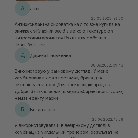
A
alina
28.03.2023, 22:36
Антиоксидантна сироватка на літо,вже купила на
знижках☺️Класний засіб з легкою текстурою з
цитросовим ароматом.Взяла для роботи з
постакне.Поки все подобається,і свіжі постакне
Читать больше
швидко прибарє.Зі страими постакне схоже треба
Д
Дарина Письменна
час,або й взагалі не допоможе.Комбі,проблемна
шкіра негативної реакції не викликав.Об‘єм топ.
08.09.2022, 09:43
Використовую у ранковому догляді. У мене
комбінована шкіра з постакне, брала для
вирівнювання тону. Для нових слідів працює
добре. Запах класний, швидко вбирається шкірою,
немає ефекту маски.
Б
Богданаааа
20.06.2022, 16:56
Я використовувала її в вечірньому догляді в
комбінації з мигдальний тренером, результат на