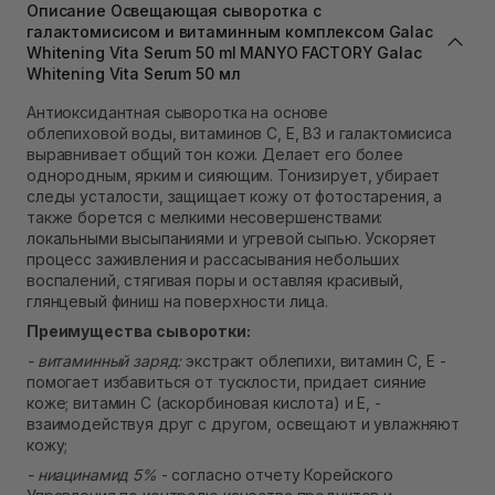
Самовывоз г. Львов ул. Степана Бандеры 43
Описание Освещающая сыворотка с
Нет в наличии!
галактомисисом и витаминным комплексом Galac
Самовывоз Ровно
Whitening Vita Serum 50 ml MANYO FACTORY Galac
Нет в наличии!
Whitening Vita Serum 50 мл
Самовывоз г. Ровно, ул. Кулика и Гудачека 23 (ТЦ
Антиоксидантная сыворотка на основе
Экватор)
Нет в наличии!
облепиховой воды, витаминов С, Е, В3 и галактомисиса
выравнивает общий тон кожи. Делает его более
однородным, ярким и сияющим. Тонизирует, убирает
следы усталости, защищает кожу от фотостарения, а
также борется с мелкими несовершенствами:
локальными высыпаниями и угревой сыпью. Ускоряет
процесс заживления и рассасывания небольших
воспалений, стягивая поры и оставляя красивый,
глянцевый финиш на поверхности лица.
Преимущества сыворотки:
- витаминный заряд:
экстракт облепихи, витамин С, Е -
помогает избавиться от тусклости, придает сияние
коже; витамин С (аскорбиновая кислота) и Е, -
взаимодействуя друг с другом, освещают и увлажняют
кожу;
- ниацинамид 5%
- согласно отчету Корейского