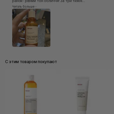
ранок- рівний тон обличчя! За три тижні
користування замітила що зникли дрібні сліди
Читать больше
пост акне. Подобаєтсья цитрусовий запах☺️
С этим товаром покупают