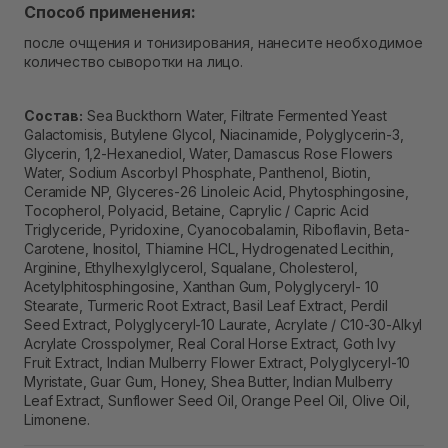
Способ применения:
после очщения и тонизирования, нанесите необходимое
количество сыворотки на лицо.
Состав:
Sea Buckthorn Water, Filtrate Fermented Yeast
Galactomisis, Butylene Glycol, Niacinamide, Polyglycerin-3,
Glycerin, 1,2-Hexanediol, Water, Damascus Rose Flowers
Water, Sodium Ascorbyl Phosphate, Panthenol, Biotin,
Ceramide NP, Glyceres-26 Linoleic Acid, Phytosphingosine,
Tocopherol, Polyacid, Betaine, Caprylic / Capric Acid
Triglyceride, Pyridoxine, Cyanocobalamin, Riboflavin, Beta-
Carotene, Inositol, Thiamine HCL, Hydrogenated Lecithin,
Arginine, Ethylhexylglycerol, Squalane, Cholesterol,
Acetylphitosphingosine, Xanthan Gum, Polyglyceryl- 10
Stearate, Turmeric Root Extract, Basil Leaf Extract, Perdil
Seed Extract, Polyglyceryl-10 Laurate, Acrylate / C10-30-Alkyl
Acrylate Crosspolymer, Real Coral Horse Extract, Goth Ivy
Fruit Extract, Indian Mulberry Flower Extract, Polyglyceryl-10
Myristate, Guar Gum, Honey, Shea Butter, Indian Mulberry
Leaf Extract, Sunflower Seed Oil, Orange Peel Oil, Olive Oil,
Limonene.