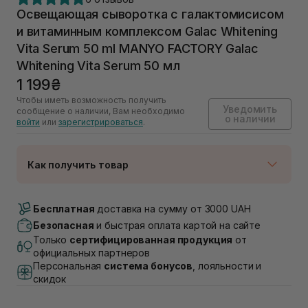
Освещающая сыворотка с галактомисисом
и витаминным комплексом Galac Whitening
Vita Serum 50 ml MANYO FACTORY Galac
Whitening Vita Serum 50 мл
1 199₴
Чтобы иметь возможность получить
Уведомить
сообщение о наличии, Вам необходимо
о наличии
войти
или
зарегистрироваться
.
Как получить товар
Доставка Новой Почтой
Нет в наличии!
Бесплатная
доставка на сумму от 3000 UAH
Самовывоз г. Луцк, Винниченка 4
Безопасная
и быстрая оплата картой на сайте
Нет в наличии!
Только
сертифицированная продукция
от
Самовывоз г. Львов, ул. Академика Подстригача,
официальных партнеров
1В (Duck's Lake)
Персональная
система бонусов
, лояльности и
Нет в наличии!
скидок
Самовывоз Львов (Ивана Франко 36)
Нет в наличии!