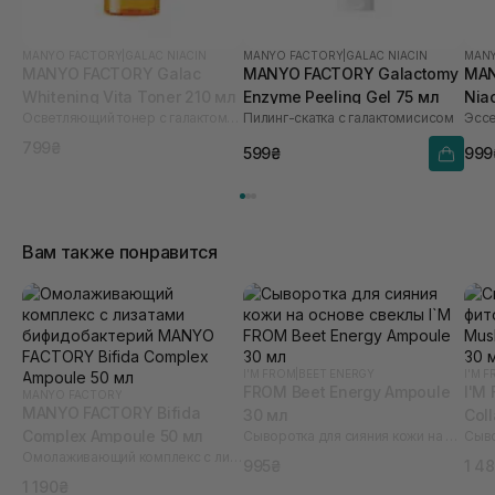
MANYO FACTORY
|
GALAC NIACIN
MANYO FACTORY
|
GALAC NIACIN
MANY
MANYO FACTORY Galac
MANYO FACTORY Galactomy
MAN
Whitening Vita Toner 210 мл
Enzyme Peeling Gel 75 мл
Nia
Осветляющий тонер с галактомисисом и витаминным комплексом Galac Whitening Vita Toner 210 ml
Пилинг-скатка с галактомисисом
799₴
599₴
999
Вам также понравится
I'M FROM
|
BEET ENERGY
I'M 
FROM Beet Energy Ampoule
I'M
MANYO FACTORY
MANYO FACTORY Bifida
30 мл
Col
Complex Ampoule 50 мл
Сыворотка для сияния кожи на основе свеклы I`M
Омолаживающий комплекс с лизатами бифидобактерий
995₴
1 4
1 190₴