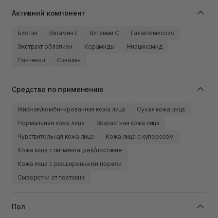
Активний компонент
Биотин
Витамин Е
Витамин C
Галактомиссис
Экстракт облепихи
Керамиды
Ниацинамид
Пантенол
Сквалан
Средство по применению
Жирная/комбинированная кожа лица
Сухая кожа лица
Нормальная кожа лица
Возрастная кожа лица
Чувствительная кожа лица
Кожа лица с куперозом
Кожа лица с пигментацией/постакне
Кожа лица с расширенными порами
Сыворотки от постакне
Пол