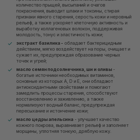
количество прыщей, высыпаний и очагов
покраснения, выводит шлаки и токсины, стирая
признаки явного старения, серость кожи и неровный
рельеф, а также ускоряет клеточную активность и
выработку коллагеновых волокон, поддерживая
молодость, тонус и эластичность кожи;
экстракт базилика -
обладает бактерицидным
действием, мягко воздействует на поры, очищает и
сужает их, предупреждая образование черных
точек и угрей;
масло семян подсолнечника, ши и оливы
-
богатые источники необходимых витаминов,
основные из которых A, D и Е, они обладают
антиоксидантными свойствами и помогают
замедлить процессы старения, способствуют
восстановлению и заживлению, а также
нормализуют водный баланс, предупреждая
пересыхание и истончение кожи;
масло цедры апельсина
- улучшает качество
кожного покрова, выравнивает рельеф и заполняет
морщины, уплотняя тонкую, дряблую кожу.