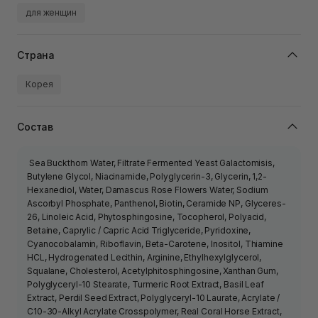
для женщин
Страна
Корея
Состав
Sea Buckthorn Water, Filtrate Fermented Yeast Galactomisis,
Butylene Glycol, Niacinamide, Polyglycerin-3, Glycerin, 1,2-
Hexanediol, Water, Damascus Rose Flowers Water, Sodium
Ascorbyl Phosphate, Panthenol, Biotin, Ceramide NP, Glyceres-
26, Linoleic Acid, Phytosphingosine, Tocopherol, Polyacid,
Betaine, Caprylic / Capric Acid Triglyceride, Pyridoxine,
Cyanocobalamin, Riboflavin, Beta-Carotene, Inositol, Thiamine
HCL, Hydrogenated Lecithin, Arginine, Ethylhexylglycerol,
Squalane, Cholesterol, Acetylphitosphingosine, Xanthan Gum,
Polyglyceryl-10 Stearate, Turmeric Root Extract, Basil Leaf
Extract, Perdil Seed Extract, Polyglyceryl-10 Laurate, Acrylate /
C10-30-Alkyl Acrylate Crosspolymer, Real Coral Horse Extract,