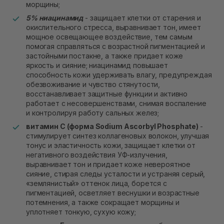
морщины;
5% ниацинамид
- защищает клетки от старения и
окислительного стресса, выравнивает тон, имеет
мощное освещающее воздействие, тем самым
помогая справляться с возрастной пигментацией и
застойными постакне, а также придает коже
яркость и сияние; ниацинамид повышает
способность кожи удерживать влагу, предупреждая
обезвоживание и чувство стянутости,
восстанавливает защитные функции и активно
работает с несовершенствами, снимая воспаление
и контролируя работу сальных желез;
витамин С (форма Sodium Ascorbyl Phosphate)
-
стимулирует синтез коллагеновых волокон, улучшая
тонус и эластичность кожи, защищает клетки от
негативного воздействия УФ-излучения,
выравнивает тон и придает коже невероятное
сияние, стирая следы усталости и устраняя серый,
«землянистый» оттенок лица, борется с
пигментацией, осветляет веснушки и возрастные
потемнения, а также сокращает морщины и
уплотняет тонкую, сухую кожу;