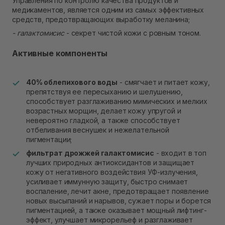
Управления по контролю качества продуктов и
медикаментов, является одним из самых эффективных
средств, предотвращающих выработку меланина;
- галактомисис
- секрет чистой кожи с ровным тоном.
Активные компоненты
40% облепихового воды
- смягчает и питает кожу,
препятствуя ее пересыханию и шелушению,
способствует разглаживанию мимических и мелких
возрастных морщин, делает кожу упругой и
невероятно гладкой, а также способствует
отбеливания веснушек и нежелательной
пигментации;
фильтрат дрожжей галактомисис
- входит в топ
лучших природных антиоксидантов и защищает
кожу от негативного воздействия УФ-излучения,
усиливает иммунную защиту, быстро снимает
воспаление, лечит акне, предотвращает появление
новых высыпаний и нарывов, сужает поры и борется
пигментацией, а также оказывает мощный лифтинг-
эффект, улучшает микрорельеф и разглаживает