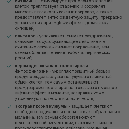
витамин Е
- стимулирует процессы обновления
клеток, препятствует старению и сохраняет
мягкость и гладкость кожных покровов, а также
предоставляет антиоксидантную защиту, прекрасно
увлажняет и дарит «glow» эффект, делая кожу
сияющей;
пантенол
- успокаивает, снимает раздражение,
оказывает сосудосуживающее действие и в
считанные секунды снимает покраснение, тем
самым облегчая течение любых аллергических
реакций;
керамиды, сквалан, холестирол и
фитосфингозин
- укрепляют защитный барьер,
предупреждая шелушение, улучшают липидный
обмен клеток, тем самым останавливают
преждевременное старение и оказывают мощное
лифтинг-эффект в моменте, возвращая коже
утраченную плотность и эластичность;
экстракт корня куркумы
- защищает клетки от
свободных радикалов и препятствует образованию
меланина, тем самым оберегая кожу от
нежелательной пигментации, оказывает сильное
противовоспалительное действие, уменьшая