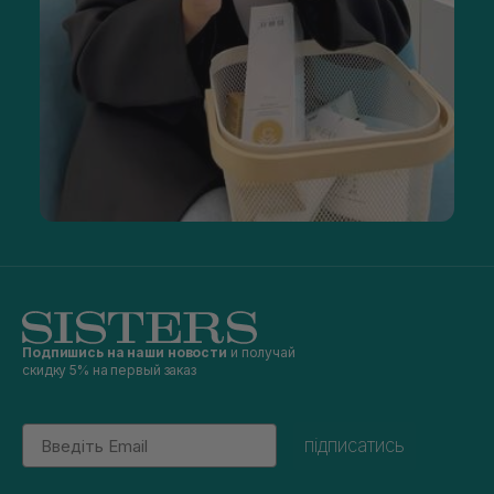
Подпишись на наши новости
и получай
скидку 5% на первый заказ
Email
підписатись