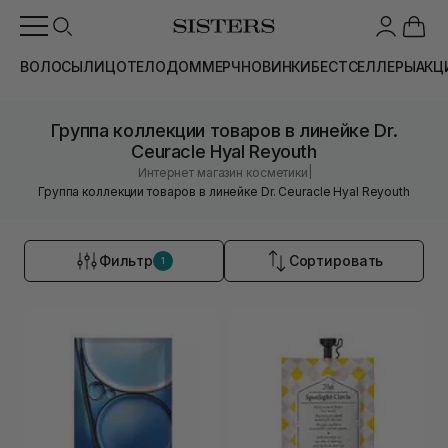
ВОЛОСЫ
ЛИЦО
ТЕЛО
ДОМ
МЕРЧ
НОВИНКИ
БЕСТСЕЛЛЕРЫ
АКЦ
Группа коллекции товаров в линейке Dr.
Ceuracle Hyal Reyouth
|
Интернет магазин косметики
Группа коллекции товаров в линейке Dr. Ceuracle Hyal Reyouth
Фильтр
Сортировать
1