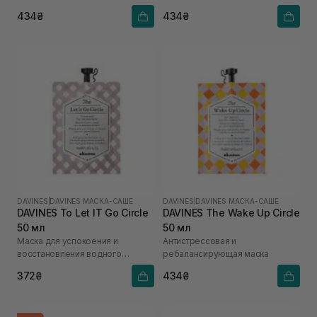
434₴
434₴
DAVINES
|
DAVINES МАСКА-САШЕ
DAVINES
|
DAVINES МАСКА-САШЕ
DAVINES To Let IT Go Circle
DAVINES The Wake Up Circle
50 мл
50 мл
Маска для успокоения и
Антистрессовая и
восстановления водного
ребалансирующая маска
баланса
372₴
434₴