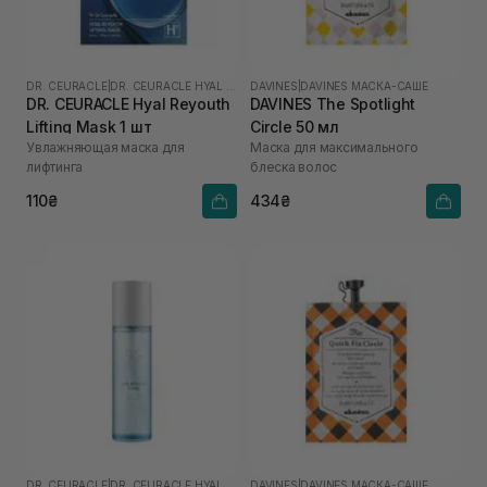
DR. CEURACLE
|
DR. CEURACLE HYAL REYOUTH
DAVINES
|
DAVINES МАСКА-САШЕ
DR. CEURACLE Hyal Reyouth
DAVINES The Spotlight
Lifting Mask 1 шт
Circle 50 мл
Увлажняющая маска для
Маска для максимального
лифтинга
блеска волос
110₴
434₴
DR. CEURACLE
|
DR. CEURACLE HYAL REYOUTH
DAVINES
|
DAVINES МАСКА-САШЕ