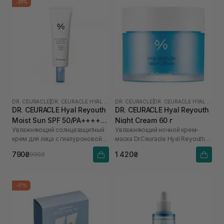
-20%
DR. CEURACLE
|
DR. CEURACLE HYAL REYOUTH
DR. CEURACLE
|
DR. CEURACLE HYAL REYOUTH
DR. CEURACLE Hyal Reyouth
DR. CEURACLE Hyal Reyouth
Moist Sun SPF 50/PA++++
Night Cream 60 г
Увлажняющий солнцезащитный
Увлажняющий ночной крем-
50 мл
крем для лица с гиалуроновой
маска Dr.Ceuracle Hyal Reyouth
кислотой
Night Cream, 60 g
790₴
1 420₴
990₴
-17%