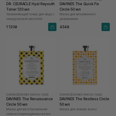
DR. CEURACLE Hyal Reyouth
DAVINES The Quick Fix
Toner 120 мл
Circle 50 мл
Увлажняющий тонер для лица с
Маска для мгновенного
гиалуроновой кислотой
увлажнения
1 120₴
434₴
DAVINES
|
DAVINES МАСКА-САШЕ
DAVINES
|
DAVINES МАСКА-САШЕ
DAVINES The Renaissance
DAVINES The Restless Circle
Circle 50 мл
50 мл
Маска для восстановления
Маска для ломких волос
сильно поврежденных волос