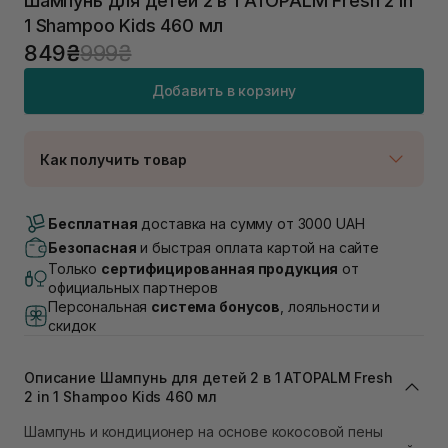
Шампунь для детей 2 в 1 ATOPALM Fresh 2 in
1 Shampoo Kids 460 мл
849₴
999₴
Добавить в корзину
Как получить товар
Доставка Новой Почтой
Нет в наличии!
Бесплатная
доставка на сумму от 3000 UAH
Самовывоз г. Луцк, Винниченка 4
Безопасная
и быстрая оплата картой на сайте
Нет в наличии!
Только
сертифицированная продукция
от
Самовывоз г. Львов, ул. Академика Подстригача,
официальных партнеров
1В (Duck's Lake)
Персональная
система бонусов
, лояльности и
Нет в наличии!
скидок
Самовывоз Львов (Ивана Франко 36)
В наличии
Самовывоз г. Львов ул. Степана Бандеры 43
Описание Шампунь для детей 2 в 1 ATOPALM Fresh
2 in 1 Shampoo Kids 460 мл
В наличии
Самовывоз Ровно
Шампунь и кондиционер на основе кокосовой пены
Нет в наличии!