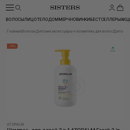
ВОЛОСЫ
ЛИЦО
ТЕЛО
ДОМ
МЕРЧ
НОВИНКИ
БЕСТСЕЛЛЕРЫ
АКЦ
Главная
Волосы
Детские аксессуары и косметика для волос
Детский 
|
|
|
-15%
ATOPALM