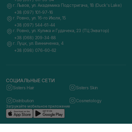
г. Львов, ул. Академика Подстригача, 1В (Duck's Lake)
+38 (097) 101-97-16
г. Ровно, ул. 16-го Июля, 15
+38 (097) 544-61-44
г. Ровно, ул. Кулика и Гудачека, 23 (ТЦ Экватор)
+38 (068) 209-34-88
г. Луцк, ул. Винниченка, 4
+38 (098) 076-60-62
СОЦИАЛЬНЫЕ СЕТИ
Sisters Hair
Sisters Skin
Distribution
Cosmetology
Загружайте мобильное приложение