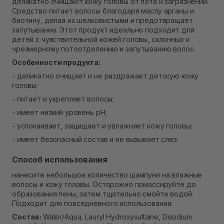
деликатно очищают кожу головы от пота и загрязнений.
Самовывоз г. Ровно, ул. Кулика и Гудачека 23 (ТЦ
Средство питает волосы благодаря маслу арганы и
Экватор)
биотину, делая их шелковистыми и предотвращает
Нет в наличии!
запутывание. Этот продукт идеально подходит для
детей с чувствительной кожей головы, склонных к
чрезмерному потоотделению и запутыванию волос.
Особенности продукта:
- деликатно очищает и не раздражает детскую кожу
головы;
- питает и укрепляет волосы;
- имеет низкий уровень pH;
- успокаивает, защищает и увлажняет кожу головы;
- имеет безопасный состав и не вызывает слез.
Способ использования
нанесите небольшое количество шампуня на влажные
волосы и кожу головы. Осторожно помассируйте до
образования пены, затем тщательно смойте водой.
Подходит для повседневного использования.
Состав:
Water/Aqua, Lauryl Hydroxysultaine, Disodium