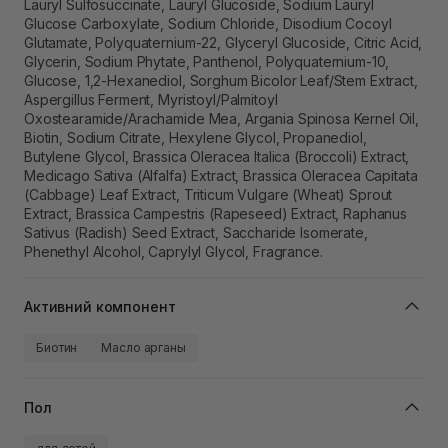
Lauryl Sulfosuccinate, Lauryl Glucoside, Sodium Lauryl
Glucose Carboxylate, Sodium Chloride, Disodium Cocoyl
Glutamate, Polyquaternium-22, Glyceryl Glucoside, Citric Acid,
Glycerin, Sodium Phytate, Panthenol, Polyquaternium-10,
Glucose, 1,2-Hexanediol, Sorghum Bicolor Leaf/Stem Extract,
Aspergillus Ferment, Myristoyl/Palmitoyl
Oxostearamide/Arachamide Mea, Argania Spinosa Kernel Oil,
Biotin, Sodium Citrate, Hexylene Glycol, Propanediol,
Butylene Glycol, Brassica Oleracea Italica (Broccoli) Extract,
Medicago Sativa (Alfalfa) Extract, Brassica Oleracea Capitata
(Cabbage) Leaf Extract, Triticum Vulgare (Wheat) Sprout
Extract, Brassica Campestris (Rapeseed) Extract, Raphanus
Sativus (Radish) Seed Extract, Saccharide Isomerate,
Phenethyl Alcohol, Caprylyl Glycol, Fragrance.
Активний компонент
Биотин
Масло арганы
Пол