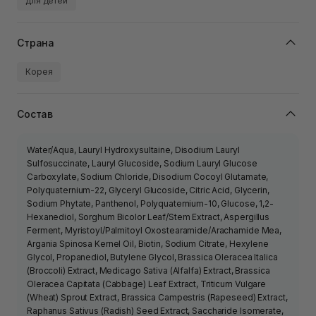
для детей
Страна
Корея
Состав
Water/Aqua, Lauryl Hydroxysultaine, Disodium Lauryl
Sulfosuccinate, Lauryl Glucoside, Sodium Lauryl Glucose
Carboxylate, Sodium Chloride, Disodium Cocoyl Glutamate,
Polyquaternium-22, Glyceryl Glucoside, Citric Acid, Glycerin,
Sodium Phytate, Panthenol, Polyquaternium-10, Glucose, 1,2-
Hexanediol, Sorghum Bicolor Leaf/Stem Extract, Aspergillus
Ferment, Myristoyl/Palmitoyl Oxostearamide/Arachamide Mea,
Argania Spinosa Kernel Oil, Biotin, Sodium Citrate, Hexylene
Glycol, Propanediol, Butylene Glycol, Brassica Oleracea Italica
(Broccoli) Extract, Medicago Sativa (Alfalfa) Extract, Brassica
Oleracea Capitata (Cabbage) Leaf Extract, Triticum Vulgare
(Wheat) Sprout Extract, Brassica Campestris (Rapeseed) Extract,
Raphanus Sativus (Radish) Seed Extract, Saccharide Isomerate,