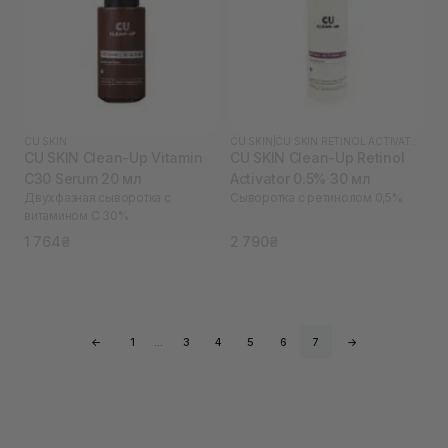
CU SKIN
CU SKIN
|
CU SKIN RETINOL ACTIVATOR
CU SKIN Clean-Up Vitamin
CU SKIN Clean-Up Retinol
C30 Serum 20 мл
Activator 0.5% 30 мл
Двухфазная сыворотка с
Сыворотка с ретинолом 0,5%
витамином С 30%
1 764₴
2 790₴
←
1
…
3
4
5
6
7
→