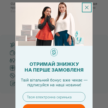
CU SKIN — это профессиональная космецевтика, созданная
практикующими врачами-дерматологами. Бренд вырос на
базе сети клиник Clean Up в Южной Корее, поэтому его
формулы разрабатывались для кожи, которая нуждается в
Подробнее
деликатном восстановлении после процедур, стресса,
раздражения или возрастных изменений. Косметика CU
SKIN обеспечивает премиальный уход для тех, кто ищет
научный подход и реальное решение сложных
эстетических проблем кожи.
Бесплатная доставка от 3000 UAH
Безопасные способы оплаты
Только оригинальная косметика
ОТРИМАЙ ЗНИЖКУ
Система бонусов и лояльности
НА ПЕРШЕ ЗАМОВЛЕНЯ
Лучшие цены и топ товары
Твій вітальний бонус вже чекає —
Рекомендации от косметологов
підписуйся
на
наші новини!
email
Уникальность и философия бренда CU SKIN