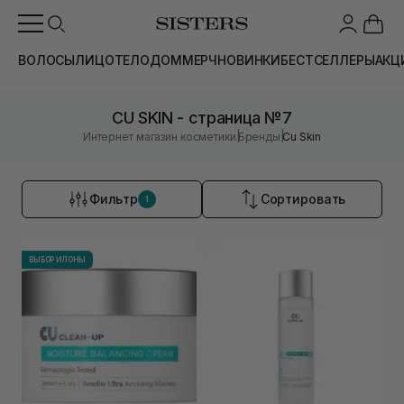
ВОЛОСЫ
ЛИЦО
ТЕЛО
ДОМ
МЕРЧ
НОВИНКИ
БЕСТСЕЛЛЕРЫ
АКЦ
CU SKIN - страница №7
|
|
Интернет магазин косметики
Бренды
Cu Skin
Фильтр
Сортировать
1
ВЫБОР ИЛОНЫ