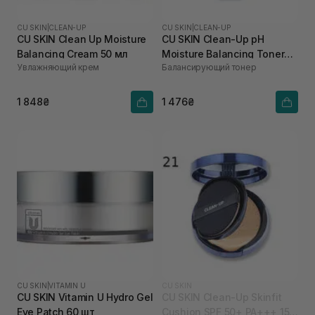
CU SKIN
|
CLEAN-UP
CU SKIN
|
CLEAN-UP
CU SKIN Clean Up Moisture
CU SKIN Clean-Up pH
Balancing Cream 50 мл
Moisture Balancing Toner
Увлажняющий крем
Балансирующий тонер
200 мл
1 848₴
1 476₴
CU SKIN
|
VITAMIN U
CU SKIN
CU SKIN Vitamin U Hydro Gel
CU SKIN Clean-Up Skinfit
Eye Patch 60 шт
Cushion SPF 50+ PA+++ 15 г