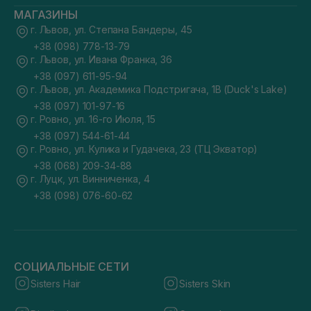
Среди самых известных продуктов бренда особенно
МАГАЗИНЫ
выделяются SPF-средства, продукты с витамином U и
г. Львов, ул. Степана Бандеры, 45
формулы для восстановления барьера кожи после
процедур. Многие покупатели ценят этого производителя
+38 (098) 778-13-79
за то, что он сочетает полезные свойства и комфортные
г. Львов, ул. Ивана Франка, 36
текстуры. Популярность также имеют кушоны бренда. Эти
+38 (097) 611-95-94
средства подстраиваются под тон лица с помощью
компонентов, рассеивающих свет, маскируют недостатки и
г. Львов, ул. Академика Подстригача, 1В (Duck's Lake)
выравнивают цвет кожи.
+38 (097) 101-97-16
г. Ровно, ул. 16-го Июля, 15
Ассортимент CU SKIN построен так, чтобы человек мог
собрать полноценную систему ухода под собственные
+38 (097) 544-61-44
потребности. У бренда есть как базовые средства для
г. Ровно, ул. Кулика и Гудачека, 23 (ТЦ Экватор)
ежедневной рутины, так и специальные линейки для
восстановления после процедур.
+38 (068) 209-34-88
г. Луцк, ул. Винниченка, 4
+38 (098) 076-60-62
СОЦИАЛЬНЫЕ СЕТИ
Sisters Hair
Sisters Skin