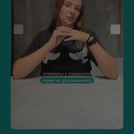
которые работают сразу в нескольких направлениях. К
основным активам бренда относятся:
запатентованный витамин U (метилметионин) —
способствует устранению повреждений, уплотняет и
восстанавливает тонкую кожу;
пептидные комплексы (включая EGF и медные
пептиды) — повышают упругость и стимулируют
синтез коллагена;
центелла азиатская — растительный компонент для
работы с покраснениями и чувствительной кожей;
церамиды и пантенол — для укрепления
гидролипидного слоя;
стабилизированный витамин С — антиоксидант для
сияющего ровного тона;
ниацинамид — уменьшает пигментацию, постакне
и тусклость;
аминокислоты и пробиотики — поддерживают
микробиом и повышают эластичность.
Экстракт семян амаранта в составе, например, крема
CU
SKIN Vitamin U BB Cream SPF 28 Pa++
, глубоко увлажняет и
является природным УФ-фильтром. А экстракт корня вяза
Давида в этом средстве имеет противовоспалительное и
омолаживающее действие.